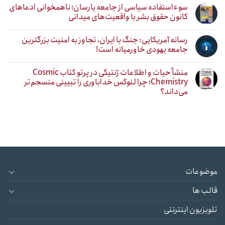
سوءاستفاده سیاسی از جامعه یارسان؛ ناهمخوانی ادعاهای
کانون حقوق بشر با واقعیت‌های میدانی
رسانه آمریکایی: جنگ با ایران، تجاوز به امنیت بزرگترین
جامعه یهودی خاورمیانه است!
منشأ حیات و اطلاعات ژنتیکی در پرتو کتاب Cosmic
Chemistry؛ چرا لنوکس خداباوری را تبیینی منسجم‌تر
می‌داند؟
موضوعات
قالب ها
تلویزیون اینترنتی