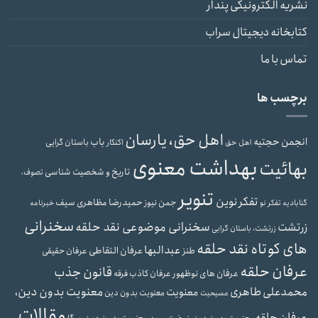
نشریه الکترونیکی پندار
کتابخانه دیجیتال سراب
تماس با ما
برچسب ها
اهل حق، یارسان
انجمن حجتیه
باب
باستان گرایی
اهل حق
اکنکار
بهداشت معنوی
بهائیت
تاریخ و شخصیت شناسی
تصوف،
تنویر
تفکر نوین
حمیدرضا مظاهری سیف
جمن نیوز
گنابادیه
تفکر نو
خبرنامه
سخنرانی
سخنرانی موضوعی نقد حلقه
زرتشت
زرتشت، باستان گرایی
های کوتاه نقد حلقه
عبدالبها
عرفان التقاطی
طنز
عرفان حقیقی
عرفان حلقه
قانون جذب
عرفان های نوظهور
عرفان کاذب
فرقه
محمدعلی طاهری
معنویت بدون دین،
معنویت
معنویت بدون دین
مسیحیت
مقالات
عرفان حلقه