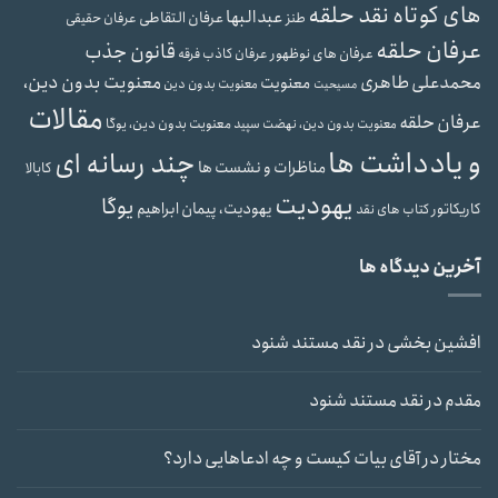
های کوتاه نقد حلقه
عبدالبها
عرفان التقاطی
طنز
عرفان حقیقی
عرفان حلقه
قانون جذب
عرفان های نوظهور
عرفان کاذب
فرقه
محمدعلی طاهری
معنویت بدون دین،
معنویت
معنویت بدون دین
مسیحیت
مقالات
عرفان حلقه
معنویت بدون دین، یوگا
معنویت بدون دین، نهضت سپید
و یادداشت ها
چند رسانه ای
مناظرات و نشست ها
کابالا
یهودیت
یوگا
یهودیت، پیمان ابراهیم
کاریکاتور
کتاب های نقد
آخرین دیدگاه ها
افشین بخشی
در
نقد مستند شنود
مقدم
در
نقد مستند شنود
مختار
در
آقای بیات کیست و چه ادعاهایی دارد؟