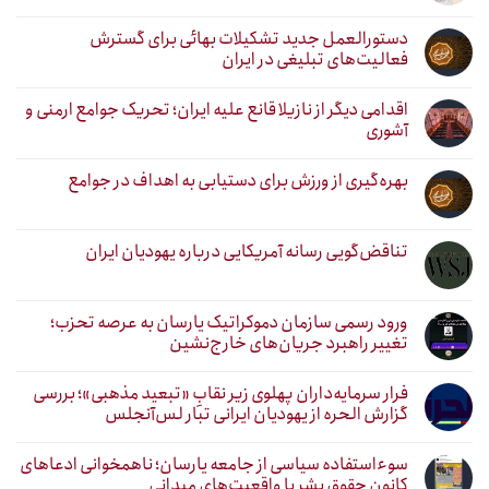
دستورالعمل جدید تشکیلات بهائی برای گسترش
فعالیت‌های تبلیغی در ایران
اقدامی دیگر از نازیلا قانع علیه ایران؛ تحریک جوامع ارمنی و
آشوری
بهره‌گیری از ورزش برای دستیابی به اهداف در جوامع
تناقض‌گویی رسانه آمریکایی درباره یهودیان ایران
ورود رسمی سازمان دموکراتیک یارسان به عرصه تحزب؛
تغییر راهبرد جریان‌های خارج‌نشین
فرار سرمایه‌داران پهلوی زیر نقابِ «تبعید مذهبی»؛ بررسی
گزارش الحره از یهودیان ایرانی تبار لس‌آنجلس
سوءاستفاده سیاسی از جامعه یارسان؛ ناهمخوانی ادعاهای
کانون حقوق بشر با واقعیت‌های میدانی