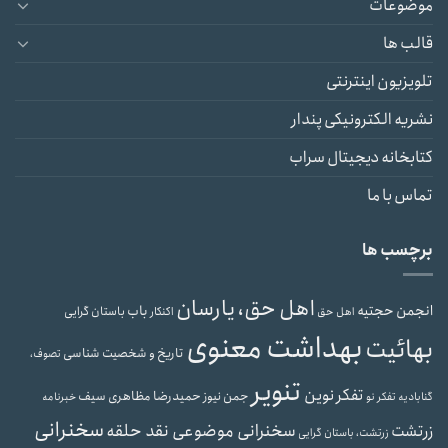
موضوعات
قالب ها
تلویزیون اینترنتی
نشریه الکترونیکی پندار
کتابخانه دیجیتال سراب
تماس با ما
برچسب ها
اهل حق، یارسان
انجمن حجتیه
باب
باستان گرایی
اهل حق
اکنکار
بهداشت معنوی
بهائیت
تاریخ و شخصیت شناسی
تصوف،
تنویر
تفکر نوین
حمیدرضا مظاهری سیف
جمن نیوز
گنابادیه
تفکر نو
خبرنامه
سخنرانی
سخنرانی موضوعی نقد حلقه
زرتشت
زرتشت، باستان گرایی