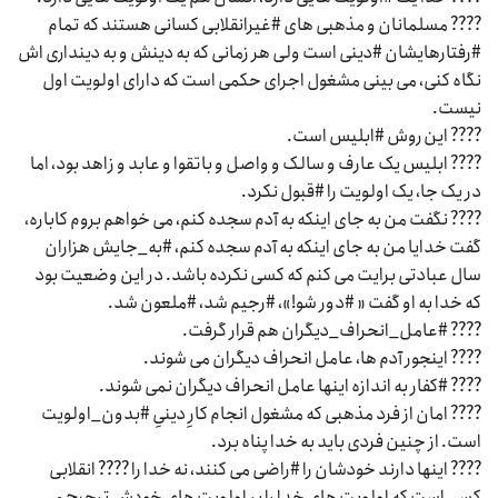
???? مسلمانان و مذهبی های #غیرانقلابی کسانی هستند که تمام
#رفتارهایشان #دینی است ولی هر زمانی که به دینش و به دینداری اش
نگاه کنی، می بینی مشغول اجرای حکمی است که دارای اولویت اول
نیست.
???? این روش #ابلیس است.
???? ابلیس یک عارف و سالک و واصل و باتقوا و عابد و زاهد بود، اما
در یک جا، یک اولویت را #قبول نکرد.
???? نگفت من به جای اینکه به آدم سجده کنم، می خواهم بروم کاباره،
گفت خدایا من به جای اینکه به آدم سجده کنم، #به_جایش هزاران
سال عبادتی برایت می کنم که کسی نکرده باشد. در این وضعیت بود
که خدا به او گفت « #دور شو!»، #رجیم شد، #ملعون شد.
???? #عامل_انحراف_دیگران هم قرار گرفت.
???? اینجور آدم ها، عامل انحراف دیگران می شوند.
???? #کفار به اندازه اینها عامل انحراف دیگران نمی شوند.
???? امان از فرد مذهبی که مشغول انجام کارِ دینیِ #بدون_اولویت
است. از چنین فردی باید به خدا پناه برد.
???? اینها دارند خودشان را #راضی می کنند، نه خدا را ???? انقلابی
کسی است که اولویت های خدا را بر اولویت های خودش ترجیح می