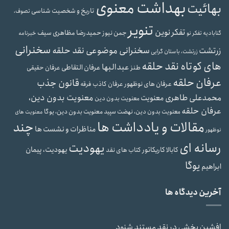
بهداشت معنوی
بهائیت
تاریخ و شخصیت شناسی
تصوف،
تنویر
تفکر نوین
جمن نیوز
حمیدرضا مظاهری سیف
گنابادیه
تفکر نو
خبرنامه
سخنرانی
سخنرانی موضوعی نقد حلقه
زرتشت
زرتشت، باستان گرایی
های کوتاه نقد حلقه
عبدالبها
عرفان التقاطی
طنز
عرفان حقیقی
عرفان حلقه
قانون جذب
عرفان های نوظهور
عرفان کاذب
فرقه
معنویت بدون دین،
محمدعلی طاهری
معنویت
معنویت بدون دین
عرفان حلقه
معنویت بدون دین، نهضت سپید
معنویت بدون دین، یوگا
معنویت های
مقالات و یادداشت ها
چند
مناظرات و نشست ها
نوظهور
رسانه ای
یهودیت
یهودیت، پیمان
کابالا
کاریکاتور
کتاب های نقد
یوگا
ابراهیم
آخرین دیدگاه ها
افشین بخشی
در
نقد مستند شنود