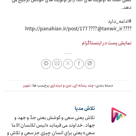
دهد.
#ادامه_دارد
???? http://panahian.ir/post/177 ???? @tanwir_ir
نمایش پست در اینستاگرام
دسته بندی:
چند رسانه ای
,
دین و دینداری
برچسب ها:
تنویر
تلاش مدیا
تلاش یعنی سعی و کوشش یعنی جدّ و جهد و
جهاد. خداوند می فرماید «لیس للانسان الا ما
سعی» یعنی برای انسان چیزی جز سعی و تلاش و