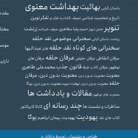
بهداشت معنوی
بهائیت
باستان گرایی
مقدم
تفکر نوین
تاریخ و شخصیت شناسی
تصوف، گنابادیه
تفکر نو
تنویر
زرتشت
مختار
جمن نیوز
حمیدرضا مظاهری سیف
خبرنامه
سخنرانی موضوعی نقد حلقه
زرتشت، باستان گرایی
موسو
سخنرانی های کوتاه نقد حلقه
عبدالبها
طنز
عرفان حلقه
عرفان التقاطی
عرفان های
عرفان حقیقی
نازنی
قانون جذب
محمدعلی طاهری
نوظهور
عرفان کاذب
فرقه
معنویت بدون دین، عرفان
معنویت
معنویت بدون دین
حلقه
معنویت بدون دین، نهضت سپید
معنویت بدون دین، یوگا
مقالات و یادداشت ها
معنویت های نوظهور
چند رسانه ای
مناظرات و نشست ها
کابالا
کاریکاتور
یهودیت
یوگا
یهودیت، پیمان ابراهیم
کتاب های نقد
طراحی و پشتیبانی توسط «تلاش»