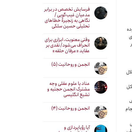
فرسایش تخصص در برابر
مدعیان غیب‌گویی /
نگاهی به زنجیرهٔ خطاهای
تحلیلی حسین سلکی
ده
ی
وقتی معنویت، ابزاری برای
انحراف می‌شود/ نقدی بر
عقاید «عرفان حلقه»
انجمن و روحانیت (۵)
ال
عناد با علوم عقلی وجه
کل
مشترک انجمن حجتیه و
تشیع انگلیسی
ف
انجمن و روحانیت (۴)
جام
ی
آیا رؤیاپردازی و
لی