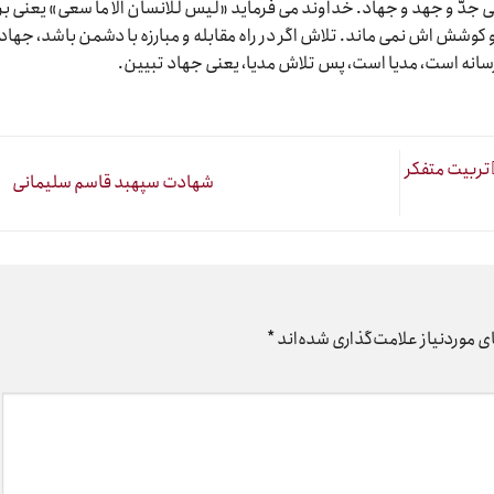
دّ و جهد و جهاد. خداوند می فرماید «لیس للانسان الا ما سعی» یعنی بر
وشش اش نمی ماند. تلاش اگر در راه مقابله و مبارزه با دشمن باشد، جهاد
رسانه است، مدیا است، پس تلاش مدیا، یعنی جهاد تبیین.
_ضرورتهای مهم پیش روی #حوزه_علمیه ۱⃣تربیت متفکر
شهادت سپهبد قاسم سلیمانی
 موردنیاز علامت‌گذاری شده‌اند
*