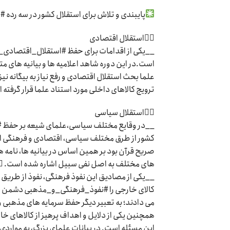
پایبندی و تلاش برای استقلال کشور در سه رده
۱⃣استقلال اقتصادی
__یکی از اقدامات برای حفظ #استقلال_اقتصادی_ک
است.در این دوره شاهد اعلامیه ها و بیانیه های م
علما بحث استقلال اقتصادی و رفع نیاز به بیگانه نی
ترویج کالاهای داخلی مورد استناد علما قرار گرفته 
۲⃣استقلال سیاسی
__در وقایع مختلف سیاسی،علمای شیعه بر حفظ #ا
کشور از طرق مختلف سیاسی، اقتصادی و فرهنگی اق
صریح قرآن بود بر همین اساس در بیانیه ها، نامه
های مختلف به اصل نفی سبیل اشاره شده است. ۳⃣استقلال فرهنگی
__یکی از مصادیق این نفوذ فرهنگی، نفوذ از طریق
کالای خارجی را #نفوذ_فرهنگی_و_مذهبی دشمن می د
می دادند؛ به تعبیر دیگر حفظ سرمایه های مذهبی و 
همچنین یکی از دلایل و اهداف پرهیز از کالاهای خار
این مسئله است. در بیانات علمای بزرگ، به مواردی ا