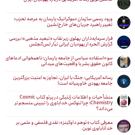
ورود رسمی سازمان دموکراتیک یارسان به عرصه تحزب؛
تغییر راهبرد جریان‌های خارج‌نشین
فرار سرمایه‌داران پهلوی زیر نقابِ «تبعید مذهبی»؛ بررسی
گزارش الحره از یهودیان ایرانی تبار لس‌آنجلس
سوءاستفاده سیاسی از جامعه یارسان؛ ناهمخوانی ادعاهای
کانون حقوق بشر با واقعیت‌های میدانی
رسانه آمریکایی: جنگ با ایران، تجاوز به امنیت بزرگترین
جامعه یهودی خاورمیانه است!
منشأ حیات و اطلاعات ژنتیکی در پرتو کتاب Cosmic
Chemistry؛ چرا لنوکس خداباوری را تبیینی منسجم‌تر
می‌داند؟
معرفی کتاب «توهم داوکینز»: نقدی فلسفی و علمی بر
خداناباوری نوین