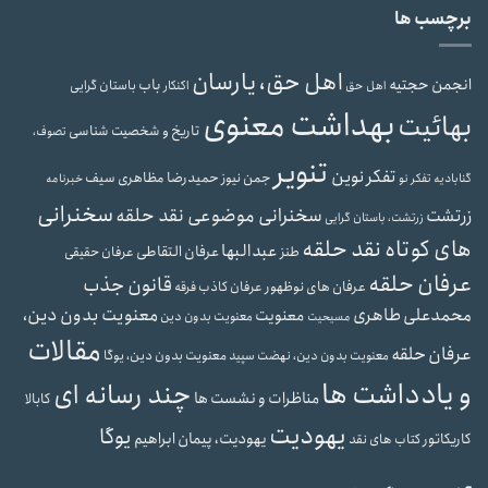
برچسب ها
اهل حق، یارسان
انجمن حجتیه
باب
باستان گرایی
اهل حق
اکنکار
بهداشت معنوی
بهائیت
تاریخ و شخصیت شناسی
تصوف،
تنویر
تفکر نوین
حمیدرضا مظاهری سیف
جمن نیوز
گنابادیه
تفکر نو
خبرنامه
سخنرانی
سخنرانی موضوعی نقد حلقه
زرتشت
زرتشت، باستان گرایی
های کوتاه نقد حلقه
عبدالبها
عرفان التقاطی
طنز
عرفان حقیقی
عرفان حلقه
قانون جذب
عرفان های نوظهور
عرفان کاذب
فرقه
محمدعلی طاهری
معنویت بدون دین،
معنویت
معنویت بدون دین
مسیحیت
مقالات
عرفان حلقه
معنویت بدون دین، یوگا
معنویت بدون دین، نهضت سپید
و یادداشت ها
چند رسانه ای
مناظرات و نشست ها
کابالا
یهودیت
یوگا
یهودیت، پیمان ابراهیم
کاریکاتور
کتاب های نقد