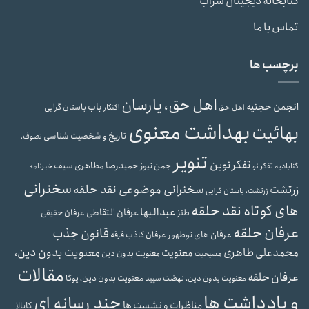
کتابخانه دیجیتال سراب
تماس با ما
برچسب ها
اهل حق، یارسان
انجمن حجتیه
باب
باستان گرایی
اهل حق
اکنکار
بهداشت معنوی
بهائیت
تاریخ و شخصیت شناسی
تصوف،
تنویر
تفکر نوین
حمیدرضا مظاهری سیف
جمن نیوز
گنابادیه
تفکر نو
خبرنامه
سخنرانی
سخنرانی موضوعی نقد حلقه
زرتشت
زرتشت، باستان گرایی
های کوتاه نقد حلقه
عبدالبها
عرفان التقاطی
طنز
عرفان حقیقی
عرفان حلقه
قانون جذب
عرفان های نوظهور
عرفان کاذب
فرقه
محمدعلی طاهری
معنویت بدون دین،
معنویت
معنویت بدون دین
مسیحیت
مقالات
عرفان حلقه
معنویت بدون دین، یوگا
معنویت بدون دین، نهضت سپید
و یادداشت ها
چند رسانه ای
مناظرات و نشست ها
کابالا