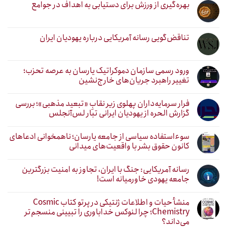
بهره‌گیری از ورزش برای دستیابی به اهداف در جوامع
تناقض‌گویی رسانه آمریکایی درباره یهودیان ایران
ورود رسمی سازمان دموکراتیک یارسان به عرصه تحزب؛
تغییر راهبرد جریان‌های خارج‌نشین
فرار سرمایه‌داران پهلوی زیر نقابِ «تبعید مذهبی»؛ بررسی
گزارش الحره از یهودیان ایرانی تبار لس‌آنجلس
سوءاستفاده سیاسی از جامعه یارسان؛ ناهمخوانی ادعاهای
کانون حقوق بشر با واقعیت‌های میدانی
رسانه آمریکایی: جنگ با ایران، تجاوز به امنیت بزرگترین
جامعه یهودی خاورمیانه است!
منشأ حیات و اطلاعات ژنتیکی در پرتو کتاب Cosmic
Chemistry؛ چرا لنوکس خداباوری را تبیینی منسجم‌تر
می‌داند؟