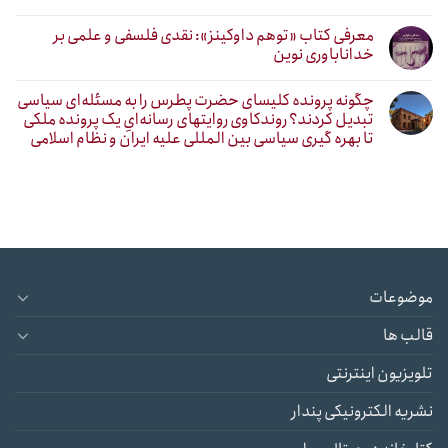
معرفی کتاب «توهم داوکینز»: نقدی فلسفی و علمی بر
خداناباوری نوین
چگونه پرونده کلیسای حضرت پطرس را به مسئله‌ای سیاسی
تبدیل کردند؟ روندکاوی روایتهای رسانه‌ایِ یک پرونده ملکی
تا بهره گیری سیاسی بین المللی علیه ایران و نظام اسلامی
موضوعات
قالب ها
تلویزیون اینترنتی
نشریه الکترونیکی پندار