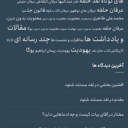
های کوتاه نقد حلقه
عبدالبها
عرفان التقاطی
طنز
عرفان حقیقی
عرفان حلقه
قانون جذب
عرفان های نوظهور
عرفان کاذب
فرقه
محمدعلی طاهری
معنویت بدون دین،
معنویت
معنویت بدون دین
مسیحیت
مقالات
عرفان حلقه
معنویت بدون دین، یوگا
معنویت بدون دین، نهضت سپید
و یادداشت ها
چند رسانه ای
مناظرات و نشست ها
کابالا
یهودیت
یوگا
یهودیت، پیمان ابراهیم
کاریکاتور
کتاب های نقد
آخرین دیدگاه ها
افشین بخشی
در
نقد مستند شنود
مقدم
در
نقد مستند شنود
مختار
در
آقای بیات کیست و چه ادعاهایی دارد؟