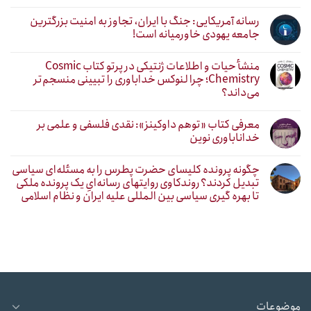
رسانه آمریکایی: جنگ با ایران، تجاوز به امنیت بزرگترین
جامعه یهودی خاورمیانه است!
منشأ حیات و اطلاعات ژنتیکی در پرتو کتاب Cosmic
Chemistry؛ چرا لنوکس خداباوری را تبیینی منسجم‌تر
می‌داند؟
معرفی کتاب «توهم داوکینز»: نقدی فلسفی و علمی بر
خداناباوری نوین
چگونه پرونده کلیسای حضرت پطرس را به مسئله‌ای سیاسی
تبدیل کردند؟ روندکاوی روایتهای رسانه‌ایِ یک پرونده ملکی
تا بهره گیری سیاسی بین المللی علیه ایران و نظام اسلامی
موضوعات