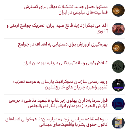
دستورالعمل جدید تشکیلات بهائی برای گسترش
فعالیت‌های تبلیغی در ایران
اقدامی دیگر از نازیلا قانع علیه ایران؛ تحریک جوامع ارمنی و
آشوری
بهره‌گیری از ورزش برای دستیابی به اهداف در جوامع
تناقض‌گویی رسانه آمریکایی درباره یهودیان ایران
ورود رسمی سازمان دموکراتیک یارسان به عرصه تحزب؛
تغییر راهبرد جریان‌های خارج‌نشین
فرار سرمایه‌داران پهلوی زیر نقابِ «تبعید مذهبی»؛ بررسی
گزارش الحره از یهودیان ایرانی تبار لس‌آنجلس
سوءاستفاده سیاسی از جامعه یارسان؛ ناهمخوانی ادعاهای
کانون حقوق بشر با واقعیت‌های میدانی