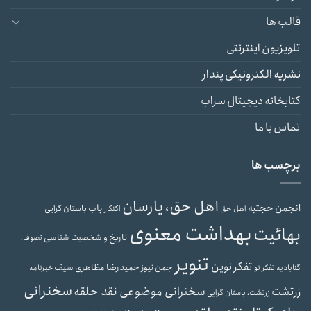
قالب ها
تلویزیون اینترنتی
نشریه الکترونیکی پندار
کتابخانه دیجیتال سراب
تماس با ما
برچسب ها
اهل حق، یارسان
انجمن حجتیه
باب
باستان گرایی
اهل حق
اکنکار
بهداشت معنوی
بهائیت
تاریخ و شخصیت شناسی
تصوف،
تنویر
تفکر نوین
حمیدرضا مظاهری سیف
جمن نیوز
گنابادیه
تفکر نو
خبرنامه
سخنرانی
سخنرانی موضوعی نقد حلقه
زرتشت
زرتشت، باستان گرایی