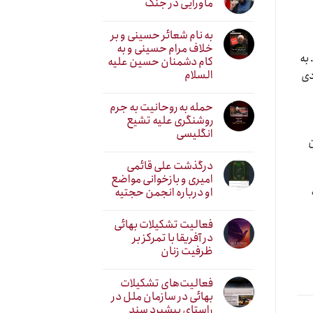
ماورایی در جنگ
به نام شعائر حسینی و بر
خلاف مرام حسینی و به
به
کام دشمنان حسین علیه
السلام
دی
حمله به روحانیت به جرم
روشنگری علیه تشیع
انگلیسی
ن
درگذشت علی قائمی
امیری و بازخوانی مواضع
او درباره انجمن حجتیه
فعالیت تشکیلات بهائی
در آفریقا با تمرکز بر
ظرفیت زنان
فعالیت‌های تشکیلات
بهائی در سازمان ملل در
راستای پیشبرد سند