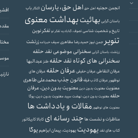
اهل حق، یارسان
انجمن حجتیه
باب
اهل حق
اکنکار
افشی
بهداشت معنوی
بهائیت
باستان گرایی
مقدم
تفکر نوین
تاریخ و شخصیت شناسی
تصوف، گنابادیه
تفکر نو
تنویر
زرتشت
مختار
حمیدرضا مظاهری سیف
جمن نیوز
خبرنامه
سخنرانی موضوعی نقد حلقه
زرتشت، باستان گرایی
موسو
سخنرانی های کوتاه نقد حلقه
عبدالبها
طنز
عرفان حلقه
عرفان التقاطی
عرفان های
عرفان حقیقی
نازنی
قانون جذب
محمدعلی طاهری
نوظهور
عرفان کاذب
فرقه
معنویت بدون دین، عرفان
معنویت
معنویت بدون دین
حلقه
معنویت بدون دین، یوگا
معنویت بدون دین، نهضت سپید
مقالات و یادداشت ها
معنویت های نوظهور
چند رسانه ای
مناظرات و نشست ها
کابالا
کاریکاتور
یهودیت
یوگا
یهودیت، پیمان ابراهیم
کتاب های نقد