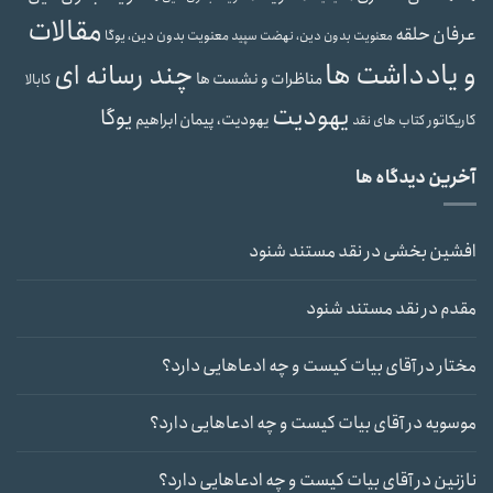
مقالات
عرفان حلقه
معنویت بدون دین، یوگا
معنویت بدون دین، نهضت سپید
و یادداشت ها
چند رسانه ای
مناظرات و نشست ها
کابالا
یهودیت
یوگا
یهودیت، پیمان ابراهیم
کاریکاتور
کتاب های نقد
آخرین دیدگاه ها
افشین بخشی
در
نقد مستند شنود
مقدم
در
نقد مستند شنود
مختار
در
آقای بیات کیست و چه ادعاهایی دارد؟
موسویه
در
آقای بیات کیست و چه ادعاهایی دارد؟
نازنین
در
آقای بیات کیست و چه ادعاهایی دارد؟