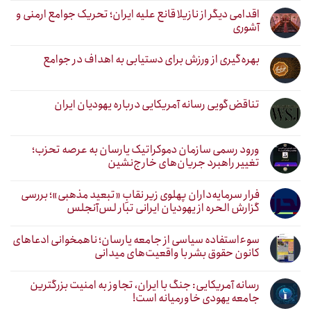
اقدامی دیگر از نازیلا قانع علیه ایران؛ تحریک جوامع ارمنی و
آشوری
بهره‌گیری از ورزش برای دستیابی به اهداف در جوامع
تناقض‌گویی رسانه آمریکایی درباره یهودیان ایران
ورود رسمی سازمان دموکراتیک یارسان به عرصه تحزب؛
تغییر راهبرد جریان‌های خارج‌نشین
فرار سرمایه‌داران پهلوی زیر نقابِ «تبعید مذهبی»؛ بررسی
گزارش الحره از یهودیان ایرانی تبار لس‌آنجلس
سوءاستفاده سیاسی از جامعه یارسان؛ ناهمخوانی ادعاهای
کانون حقوق بشر با واقعیت‌های میدانی
رسانه آمریکایی: جنگ با ایران، تجاوز به امنیت بزرگترین
جامعه یهودی خاورمیانه است!