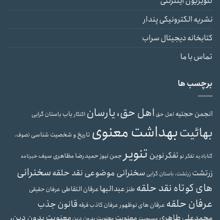
تلویزیون اینترنتی
نشریه الکترونیکی پندار
کتابخانه دیجیتال سراب
تماس با ما
برچسب ها
اهل حق، یارسان
انجمن حجتیه
باب
باستان گرایی
اهل حق
اکنکار
بهداشت معنوی
بهائیت
تاریخ و شخصیت شناسی
تصوف،
تنویر
تفکر نوین
حمیدرضا مظاهری سیف
جمن نیوز
گنابادیه
تفکر نو
خبرنامه
سخنرانی
سخنرانی موضوعی نقد حلقه
زرتشت
زرتشت، باستان گرایی
های کوتاه نقد حلقه
عبدالبها
عرفان التقاطی
طنز
عرفان حقیقی
عرفان حلقه
قانون جذب
عرفان های نوظهور
عرفان کاذب
فرقه
محمدعلی طاهری
معنویت بدون دین،
معنویت
معنویت بدون دین
مسیحیت