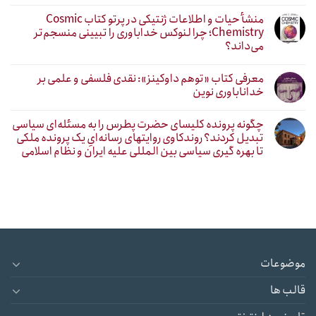
منشأ حیات و اطلاعات ژنتیکی در پرتو کتاب Cosmic
Chemistry؛ چرا لنوکس خداباوری را تبیینی منسجم‌تر
می‌داند؟
معرفی کتاب «توهم داوکینز»: نقدی فلسفی و علمی بر
خداناباوری نوین
چگونه پرونده کلیسای حضرت پطرس را به مسئله‌ای سیاسی
تبدیل کردند؟ روندکاوی روایتهای رسانه‌ایِ یک پرونده ملکی
تا بهره گیری سیاسی بین المللی علیه ایران و نظام اسلامی
موضوعات
قالب ها