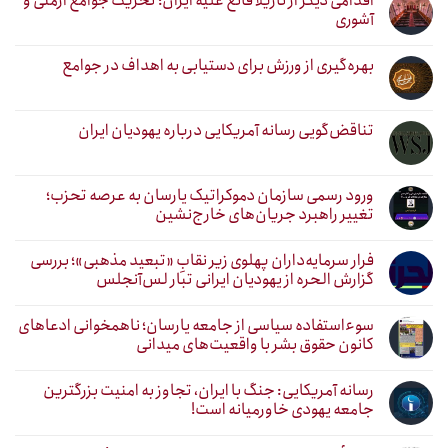
اقدامی دیگر از نازیلا قانع علیه ایران؛ تحریک جوامع ارمنی و
آشوری
بهره‌گیری از ورزش برای دستیابی به اهداف در جوامع
تناقض‌گویی رسانه آمریکایی درباره یهودیان ایران
ورود رسمی سازمان دموکراتیک یارسان به عرصه تحزب؛
تغییر راهبرد جریان‌های خارج‌نشین
فرار سرمایه‌داران پهلوی زیر نقابِ «تبعید مذهبی»؛ بررسی
گزارش الحره از یهودیان ایرانی تبار لس‌آنجلس
سوءاستفاده سیاسی از جامعه یارسان؛ ناهمخوانی ادعاهای
کانون حقوق بشر با واقعیت‌های میدانی
رسانه آمریکایی: جنگ با ایران، تجاوز به امنیت بزرگترین
جامعه یهودی خاورمیانه است!