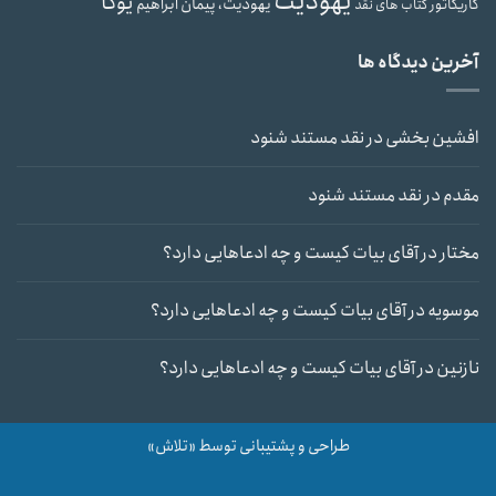
یهودیت
یوگا
یهودیت، پیمان ابراهیم
کاریکاتور
کتاب های نقد
آخرین دیدگاه ها
افشین بخشی
در
نقد مستند شنود
مقدم
در
نقد مستند شنود
مختار
در
آقای بیات کیست و چه ادعاهایی دارد؟
موسویه
در
آقای بیات کیست و چه ادعاهایی دارد؟
نازنین
در
آقای بیات کیست و چه ادعاهایی دارد؟
طراحی و پشتیبانی توسط «تلاش»