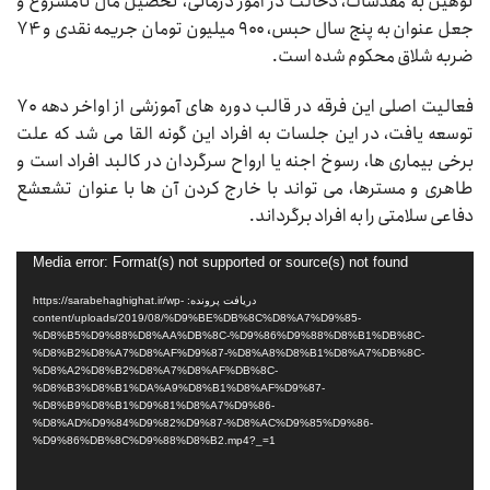
توهین به مقدسات، دخالت در امور درمانی، تحصیل مال نامشروع و
جعل عنوان به پنج سال حبس، ۹۰۰ میلیون تومان جریمه نقدی و ۷۴
ضربه شلاق محکوم شده است.
فعالیت اصلی این فرقه در قالب دوره های آموزشی از اواخر دهه ۷۰
توسعه یافت، در این جلسات به افراد این گونه القا می‏ شد که علت
برخی بیماری ها، رسوخ اجنه یا ارواح سرگردان در کالبد افراد است و
طاهری و مسترها، می‏ تواند با خارج کردن آن ها با عنوان تشعشع
دفاعی سلامتی را به افراد برگرداند.
نمایشگر
Media error: Format(s) not supported or source(s) not found
ویدیو
دریافت پرونده: https://sarabehaghighat.ir/wp-
content/uploads/2019/08/%D9%BE%DB%8C%D8%A7%D9%85-
%D8%B5%D9%88%D8%AA%DB%8C-%D9%86%D9%88%D8%B1%DB%8C-
%D8%B2%D8%A7%D8%AF%D9%87-%D8%A8%D8%B1%D8%A7%DB%8C-
%D8%A2%D8%B2%D8%A7%D8%AF%DB%8C-
%D8%B3%D8%B1%DA%A9%D8%B1%D8%AF%D9%87-
%D8%B9%D8%B1%D9%81%D8%A7%D9%86-
%D8%AD%D9%84%D9%82%D9%87-%D8%AC%D9%85%D9%86-
%D9%86%DB%8C%D9%88%D8%B2.mp4?_=1