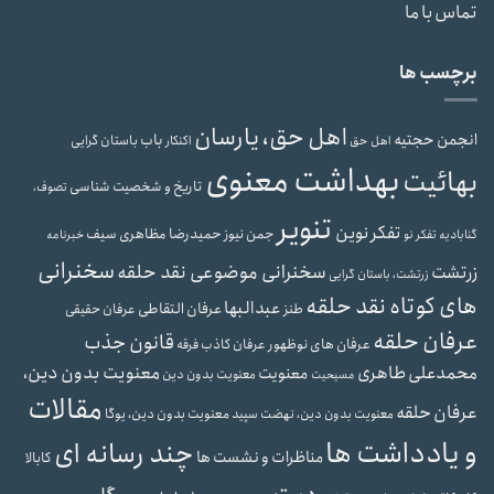
تماس با ما
برچسب ها
اهل حق، یارسان
انجمن حجتیه
باب
باستان گرایی
اهل حق
اکنکار
بهداشت معنوی
بهائیت
تاریخ و شخصیت شناسی
تصوف،
تنویر
تفکر نوین
حمیدرضا مظاهری سیف
جمن نیوز
گنابادیه
تفکر نو
خبرنامه
سخنرانی
سخنرانی موضوعی نقد حلقه
زرتشت
زرتشت، باستان گرایی
های کوتاه نقد حلقه
عبدالبها
عرفان التقاطی
طنز
عرفان حقیقی
عرفان حلقه
قانون جذب
عرفان های نوظهور
عرفان کاذب
فرقه
محمدعلی طاهری
معنویت بدون دین،
معنویت
معنویت بدون دین
مسیحیت
مقالات
عرفان حلقه
معنویت بدون دین، یوگا
معنویت بدون دین، نهضت سپید
و یادداشت ها
چند رسانه ای
مناظرات و نشست ها
کابالا