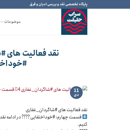
Ski
پایگاه تخصصی نقد و بررسی ادیان و فرق
t
conten
موضوعات
#خوداختف
11
دی
نقد فعالیت های #شاگردان_غفاری
قسمت چهارم: #خوداختفایی ???? در ادامه نقد 
کنیم.