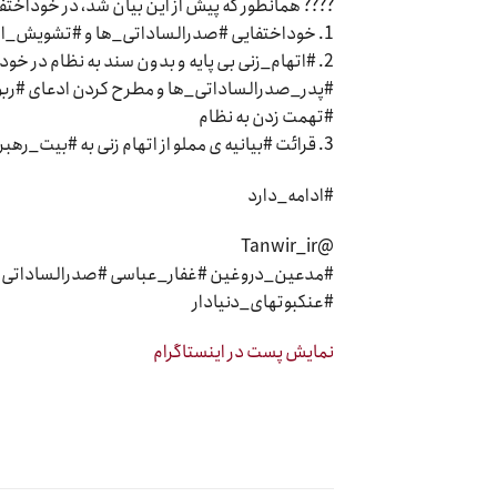
???? همانطور که پیش از این بیان شد، در خوداختف
1. خوداختفایی #صدرالساداتی_ها و #تشویش_اذهان_عمومی
2. #اتهام_زنی بی پایه و بدون سند به نظام در 
#پدر_صدرالساداتی_ها و مطرح کردن ادعای #ربود
#تهمت زدن به نظام
3. قرائت #بیانیه ی مملو از اتهام زنی به #بیت_رهبری توسط #روح_الله_صدرالساداتی
#ادامه_دارد
@Tanwir_ir
#مدعین_دروغین #غفار_عباسی #صدرالساداتی #
#عنکبوتهای_دنیادار
نمایش پست در اینستاگرام