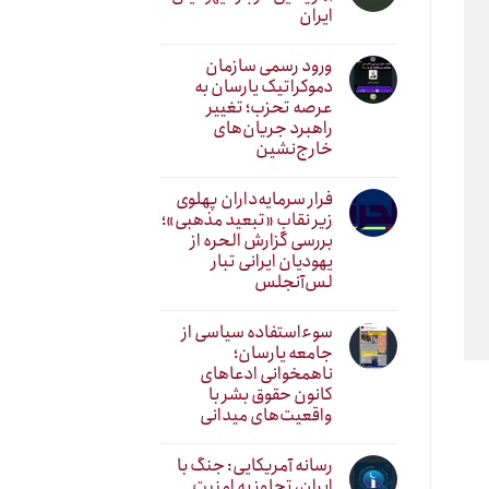
ایران
ورود رسمی سازمان
دموکراتیک یارسان به
عرصه تحزب؛ تغییر
راهبرد جریان‌های
خارج‌نشین
فرار سرمایه‌داران پهلوی
زیر نقابِ «تبعید مذهبی»؛
بررسی گزارش الحره از
یهودیان ایرانی تبار
لس‌آنجلس
سوءاستفاده سیاسی از
جامعه یارسان؛
ناهمخوانی ادعاهای
کانون حقوق بشر با
واقعیت‌های میدانی
رسانه آمریکایی: جنگ با
ایران، تجاوز به امنیت