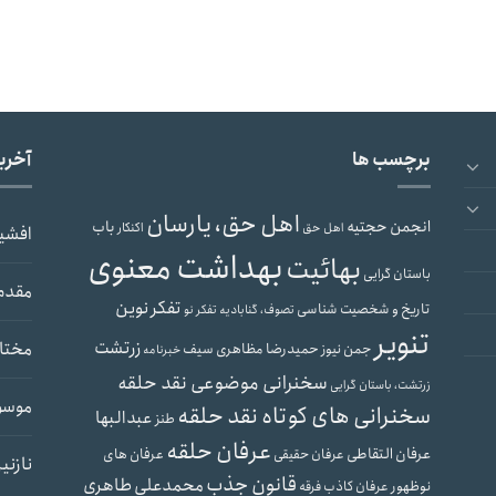
برچسب ها
آخری
اهل حق، یارسان
انجمن حجتیه
باب
اهل حق
اکنکار
افشی
بهداشت معنوی
بهائیت
باستان گرایی
مقدم
تفکر نوین
تاریخ و شخصیت شناسی
تصوف، گنابادیه
تفکر نو
تنویر
زرتشت
مختار
حمیدرضا مظاهری سیف
جمن نیوز
خبرنامه
سخنرانی موضوعی نقد حلقه
زرتشت، باستان گرایی
موسو
سخنرانی های کوتاه نقد حلقه
عبدالبها
طنز
عرفان حلقه
عرفان التقاطی
عرفان های
عرفان حقیقی
نازنی
قانون جذب
محمدعلی طاهری
نوظهور
عرفان کاذب
فرقه