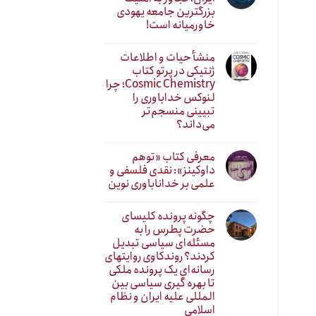
بزرگترین جامعه یهودی
خاورمیانه است!
منشأ حیات و اطلاعات
ژنتیکی در پرتو کتاب
Cosmic Chemistry؛ چرا
لنوکس خداباوری را
تبیینی منسجم‌تر
می‌داند؟
معرفی کتاب «توهم
داوکینز»: نقدی فلسفی و
علمی بر خداناباوری نوین
چگونه پرونده کلیسای
حضرت پطرس را به
مسئله‌ای سیاسی تبدیل
کردند؟ روندکاوی روایتهای
رسانه‌ایِ یک پرونده ملکی
تا بهره گیری سیاسی بین
المللی علیه ایران و نظام
اسلامی