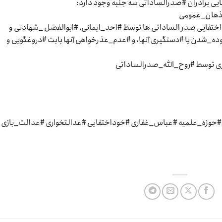
ایی برادران #صدرالساداتی سه جنبه وجود دارد:
خوداختفایی صدر الساداتی ها توسط #احد_ایمانی، #ابوالفضل _شهادتی و
ه_شدن یا #دستگیری آنها، و #عدم_عذرخواهی آنها بابت #دروغگویی و
حوزه_علمیه #عباس_غفاری #خوداختفایی #عدالتخواری #عدالت_بازی