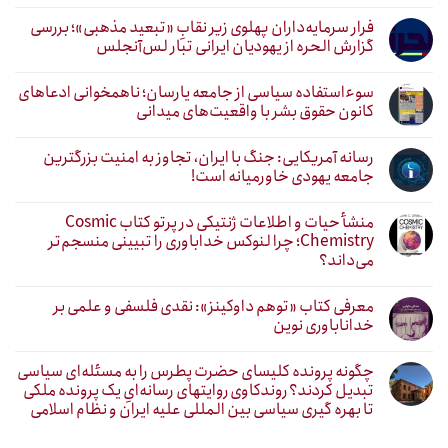
فرار سرمایه‌داران پهلوی زیر نقابِ «تبعید مذهبی»؛ بررسی
گزارش الحره از یهودیان ایرانی تبار لس‌آنجلس
سوءاستفاده سیاسی از جامعه یارسان؛ ناهمخوانی ادعاهای
کانون حقوق بشر با واقعیت‌های میدانی
رسانه آمریکایی: جنگ با ایران، تجاوز به امنیت بزرگترین
جامعه یهودی خاورمیانه است!
منشأ حیات و اطلاعات ژنتیکی در پرتو کتاب Cosmic
Chemistry؛ چرا لنوکس خداباوری را تبیینی منسجم‌تر
می‌داند؟
معرفی کتاب «توهم داوکینز»: نقدی فلسفی و علمی بر
خداناباوری نوین
چگونه پرونده کلیسای حضرت پطرس را به مسئله‌ای سیاسی
تبدیل کردند؟ روندکاوی روایتهای رسانه‌ایِ یک پرونده ملکی
تا بهره گیری سیاسی بین المللی علیه ایران و نظام اسلامی