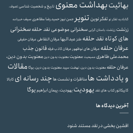
بهداشت معنوی
بهائیت
تاریخ و شخصیت شناسی
تصوف،
تنویر
تفکر نوین
حمیدرضا مظاهری سیف
جمن نیوز
گنابادیه
تفکر نو
خبرنامه
سخنرانی
سخنرانی موضوعی نقد حلقه
زرتشت
زرتشت، باستان گرایی
های کوتاه نقد حلقه
عبدالبها
عرفان التقاطی
طنز
عرفان حقیقی
عرفان حلقه
قانون جذب
عرفان های نوظهور
عرفان کاذب
فرقه
محمدعلی طاهری
معنویت بدون دین،
معنویت
معنویت بدون دین
مسیحیت
مقالات
عرفان حلقه
معنویت بدون دین، یوگا
معنویت بدون دین، نهضت سپید
و یادداشت ها
چند رسانه ای
مناظرات و نشست ها
کابالا
یهودیت
یوگا
یهودیت، پیمان ابراهیم
کاریکاتور
کتاب های نقد
آخرین دیدگاه ها
افشین بخشی
در
نقد مستند شنود