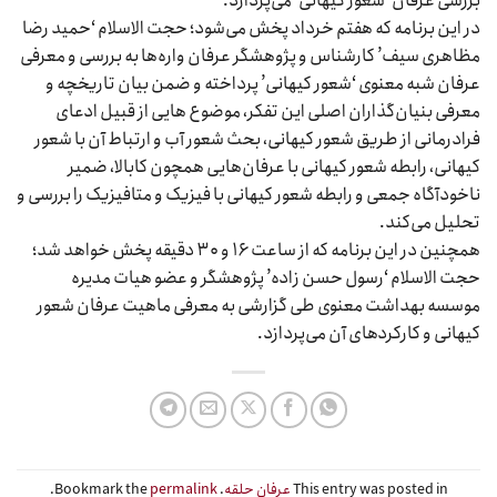
بررسی عرفان ‘شعور کیهانی’ می‌پردازد.
در این برنامه که هفتم خرداد پخش می‌شود؛ حجت الاسلام ‘حمید رضا
مظاهری سیف’ کارشناس و پژوهشگر عرفان واره‌ها به بررسی و معرفی
عرفان شبه معنوی ‘شعور کیهانی’ پرداخته و ضمن بیان تاریخچه و
معرفی بنیان‌گذاران اصلی این تفکر، موضوع هایی از قبیل ادعای
فرادرمانی از طریق شعور کیهانی، بحث شعور آب و ارتباط آن با شعور
کیهانی، رابطه شعور کیهانی با عرفان‌هایی همچون کابالا، ضمیر
ناخودآگاه جمعی و رابطه شعور کیهانی با فیزیک و متافیزیک را بررسی و
تحلیل می‌کند.
همچنین در این برنامه که از ساعت ۱۶ و ۳۰ دقیقه پخش خواهد شد؛
حجت الاسلام ‘رسول حسن زاده’ پژوهشگر و عضو هیات مدیره
موسسه بهداشت معنوی طی گزارشی به معرفی ماهیت عرفان شعور
کیهانی و کارکردهای آن می‌پردازد.
This entry was posted in
عرفان حلقه
. Bookmark the
permalink
.