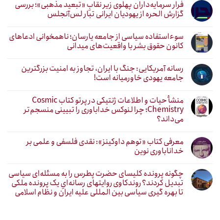
فرار سرمایه‌داران پهلوی زیر نقابِ «تبعید مذهبی»؛ بررسی
گزارش الحره از یهودیان ایرانی تبار لس‌آنجلس
سوءاستفاده سیاسی از جامعه یارسان؛ ناهمخوانی ادعاهای
کانون حقوق بشر با واقعیت‌های میدانی
رسانه آمریکایی: جنگ با ایران، تجاوز به امنیت بزرگترین
جامعه یهودی خاورمیانه است!
منشأ حیات و اطلاعات ژنتیکی در پرتو کتاب Cosmic
Chemistry؛ چرا لنوکس خداباوری را تبیینی منسجم‌تر
می‌داند؟
معرفی کتاب «توهم داوکینز»: نقدی فلسفی و علمی بر
خداناباوری نوین
چگونه پرونده کلیسای حضرت پطرس را به مسئله‌ای سیاسی
تبدیل کردند؟ روندکاوی روایتهای رسانه‌ایِ یک پرونده ملکی
تا بهره گیری سیاسی بین المللی علیه ایران و نظام اسلامی