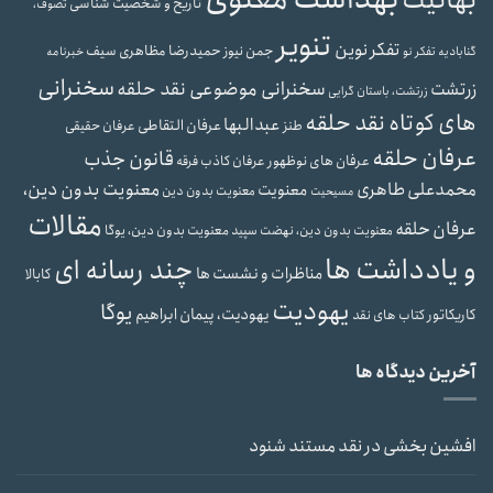
تاریخ و شخصیت شناسی
تصوف،
تنویر
تفکر نوین
حمیدرضا مظاهری سیف
جمن نیوز
گنابادیه
تفکر نو
خبرنامه
سخنرانی
سخنرانی موضوعی نقد حلقه
زرتشت
زرتشت، باستان گرایی
های کوتاه نقد حلقه
عبدالبها
عرفان التقاطی
طنز
عرفان حقیقی
عرفان حلقه
قانون جذب
عرفان های نوظهور
عرفان کاذب
فرقه
محمدعلی طاهری
معنویت بدون دین،
معنویت
معنویت بدون دین
مسیحیت
مقالات
عرفان حلقه
معنویت بدون دین، یوگا
معنویت بدون دین، نهضت سپید
و یادداشت ها
چند رسانه ای
مناظرات و نشست ها
کابالا
یهودیت
یوگا
یهودیت، پیمان ابراهیم
کاریکاتور
کتاب های نقد
آخرین دیدگاه ها
افشین بخشی
در
نقد مستند شنود