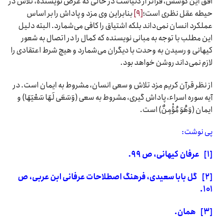
افق این کوشش، فراتر از دنیاست در حالی که غرض نویسنده، تلاش در
حیطه عقل نظری است؛
[۹]
بنابراین وی مزد و پاداش را بر اساس
عملکرد انسان نمی‌داند بلکه اشتیاق را کافی می‌شمارد. البته دلیل
این مطلب با توجه به مبانی نویسنده که کمال را در اتصال به شعور
کیهانی و رسیدن به وحدت با دیگران می‌شمارد و هیچ شرط اعتقادی را
لازم نمی‌داند روشن خواهد بود.
از نظر قرآن کریم مزد تلاش و سعی انسان، مشروط به ایمان است. در
آیه سوره اسراء، پاداش گیری، مشروط به سعی (وَسَعَى لَهَا سَعْیَهَا) و
ایمان (وَهُوَ مُؤْمِنٌ) است.
پی نوشت:
[۱]
عرفان کیهانی، ص
۹۹.
[۲]
گل بابا سعیدی، فرهنگ اصطلاحات عرفانی ابن عربی، ص
۱۰۱.
[۳]
همان.