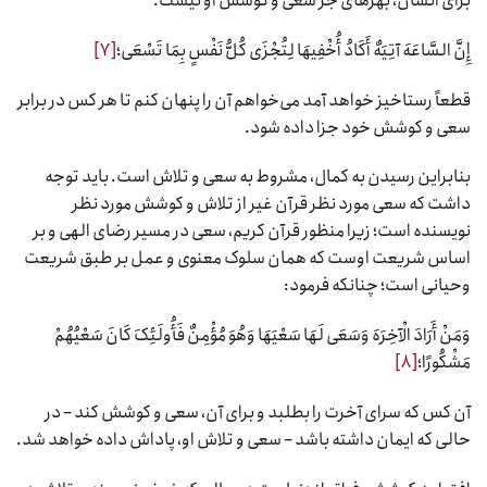
برای انسان، بهرهای جز سعی و کوشش او نیست.
إِنَّ السَّاعَهَ آتِیَهٌ أَکَادُ أُخْفِیهَا لِتُجْزَى کُلُّ نَفْسٍ بِمَا تَسْعَى؛
[۷]
قطعاً رستاخیز خواهد آمد می‌خواهم آن را پنهان کنم تا هر کس در برابر
سعی و کوشش خود جزا داده شود.
بنابراین رسیدن به کمال، مشروط به سعی و تلاش است. باید توجه
داشت که سعی مورد نظر قرآن غیر از تلاش و کوشش مورد نظر
نویسنده است؛ زیرا منظور قرآن کریم، سعی در مسیر رضای الهی و بر
اساس شریعت اوست که همان سلوک معنوی و عمل بر طبق شریعت
وحیانی است؛ چنانکه فرمود:
وَمَنْ أَرَادَ الْآخِرَهَ وَسَعَى لَهَا سَعْیَهَا وَهُوَ مُؤْمِنٌ فَأُولَئِکَ کَانَ سَعْیُهُمْ
مَشْکُورًا؛
[۸]
آن کس که سرای آخرت را بطلبد و برای آن، سعی و کوشش کند – در
حالی که ایمان داشته باشد – سعی و تلاش او، پاداش داده خواهد شد.