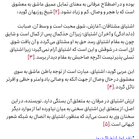
بوده و در اصطلاح عرفانی به معنای تمایل عمیق عاشق به معشوق
است که با هجر و وصال، کم و زیاد نشود.
[۲]
شیخ روزبهان گوید:
اشتیاق مشتاقان، آغازش، شوق محبت است و وسط آن، صبابت
(دلدادگی) و آخر آن اشتیاق؛ زیرا آن حذکمال پس از کمال است و شایق
چون به مقام اشتیاق رسد حق به او مشتاق می‌گردد و آن یافت شوق
ازل است در شوقش و این است که اشتیاق آرام نمی‌گیرد؛ زیرا اشتیاق
تسلی پذیر نیست اگرچه صاحبش به مقام دیدار برسد.
[۳]
ابن عربی گوید: اشتیاق، عبارت است از توجه باطن عاشق به سوی
معشوق در حال وصال از جهت آنکه به وصالی بادوامتر و حظی و افرتر
نائل گردد.
[۴]
ارزش اشتیاق در عرفان، به متعلق آن بستگی دارد. نویسنده، در این
اصل، از متعلق این اشتیاق سخنی به میان نیاورده اما از موارد دیگر
سخنان وی به دست می‌آید که منظور، اشتیاق به اتصال به شبکه شعور
کیهانی است.
[۵]
* نقد اول) تضادّ درونی