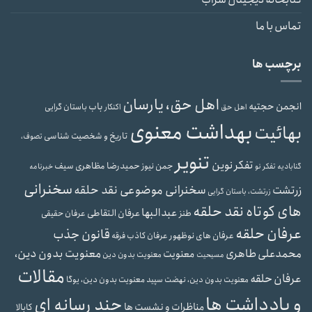
تماس با ما
برچسب ها
اهل حق، یارسان
انجمن حجتیه
باب
باستان گرایی
اهل حق
اکنکار
بهداشت معنوی
بهائیت
تاریخ و شخصیت شناسی
تصوف،
تنویر
تفکر نوین
حمیدرضا مظاهری سیف
جمن نیوز
گنابادیه
تفکر نو
خبرنامه
سخنرانی
سخنرانی موضوعی نقد حلقه
زرتشت
زرتشت، باستان گرایی
های کوتاه نقد حلقه
عبدالبها
عرفان التقاطی
طنز
عرفان حقیقی
عرفان حلقه
قانون جذب
عرفان های نوظهور
عرفان کاذب
فرقه
محمدعلی طاهری
معنویت بدون دین،
معنویت
معنویت بدون دین
مسیحیت
مقالات
عرفان حلقه
معنویت بدون دین، یوگا
معنویت بدون دین، نهضت سپید
و یادداشت ها
چند رسانه ای
مناظرات و نشست ها
کابالا