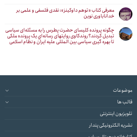
معرفی کتاب «توهم داوکینز»: نقدی فلسفی و علمی بر
خداناباوری نوین
چگونه پرونده کلیسای حضرت پطرس را به مسئله‌ای سیاسی
تبدیل کردند؟ روندکاوی روایتهای رسانه‌ایِ یک پرونده ملکی
تا بهره گیری سیاسی بین المللی علیه ایران و نظام اسلامی
موضوعات
قالب ها
تلویزیون اینترنتی
نشریه الکترونیکی پندار
کتابخانه دیجیتال سراب