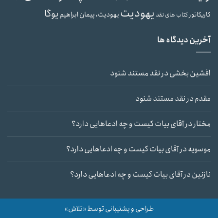
یهودیت
یوگا
یهودیت، پیمان ابراهیم
کاریکاتور
کتاب های نقد
آخرین دیدگاه ها
افشین بخشی
در
نقد مستند شنود
مقدم
در
نقد مستند شنود
مختار
در
آقای بیات کیست و چه ادعاهایی دارد؟
موسویه
در
آقای بیات کیست و چه ادعاهایی دارد؟
نازنین
در
آقای بیات کیست و چه ادعاهایی دارد؟
طراحی و پشتیبانی توسط «تلاش»