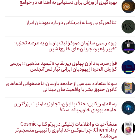
بهره‌گیری از ورزش برای دستیابی به اهداف در جوامع
تناقض‌گویی رسانه آمریکایی درباره یهودیان ایران
ورود رسمی سازمان دموکراتیک یارسان به عرصه تحزب؛
تغییر راهبرد جریان‌های خارج‌نشین
فرار سرمایه‌داران پهلوی زیر نقابِ «تبعید مذهبی»؛ بررسی
گزارش الحره از یهودیان ایرانی تبار لس‌آنجلس
سوءاستفاده سیاسی از جامعه یارسان؛ ناهمخوانی ادعاهای
کانون حقوق بشر با واقعیت‌های میدانی
رسانه آمریکایی: جنگ با ایران، تجاوز به امنیت بزرگترین
جامعه یهودی خاورمیانه است!
منشأ حیات و اطلاعات ژنتیکی در پرتو کتاب Cosmic
Chemistry؛ چرا لنوکس خداباوری را تبیینی منسجم‌تر
می‌داند؟