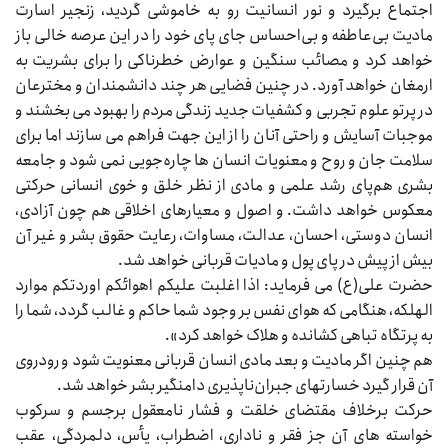
اجتماع برگیرد و نور انسانیت رو به خاموشی گردید، زنجیر اسارت
مادیت بی‌عاطفه و بی‌احساس جای پای خود را در این عرصه خالی باز
خواهد کرد و مصائب سنگین و عوارض خطرناکی را برای بشریت به
ارمغان خواهد آورد. در چنین فضایی هر چند دانشمندان و مخترعان
در پرتو علوم تجربی و کشفیات جدید زندگی مردم را بهبود می‌‌‌ بخشند و
موجبات آسایش و راحتی آنان را از این جهت فراهم می‌‌‌ سازند اما برای
سلامت جان و روح و معنویات انسان‌‌‌ ها چاره‌جویی نمی‌‌‌ شود و جامعه
بشری هم‌پای رشد علمی و مادی از نظر خلق و خوی انسانی حرکتی
معکوس خواهد داشت. و اصول و معیارهای اخلاقی هم چون آزادی،
انسان دوستی، احسان، عدالت، مساوات، رعایت حقوق بشر و غیر آن
بیش از پیش در پای پول و مادیات قربانی خواهد شد.
حضرت علی(ع) می‌‌‌ فرماید: اذا اغلبت علیکم اهوائکم اوردتکم موارد
الهلکه، هنگامی که هوای نفس بر وجود شما حاکم و غالب گردد، شما را
به پرتگاه تباهی کشانده و هلاک خواهد کرد».
هم چنین اگر مادیت و بعد مادی انسان قربانی معنویت شود و رودروی
آن قرار گیرد خسارتهای جبران‌ناپذیری دامنگیر بشر خواهد شد.
حرکت برخلاف مقتضای خلقت و فشار نامعقول برجسم و سرکوب
خواسته‌‌‌ های آن جز فقر و ناداری، اضطراب، یأس، دلمردگی، عقب