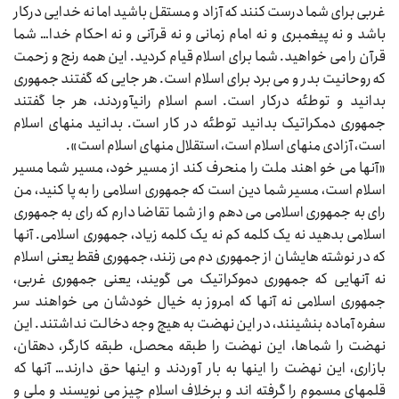
غربی برای شما درست کنند که آزاد و مستقل باشید اما نه خدایی درکار
باشد و نه پیغمبری و نه امام زمانی و نه قرآنی و نه احکام خدا… شما
قرآن را می‌‌‌ خواهید. شما برای اسلام قیام کردید. این همه رنج و زحمت
که روحانیت بدر و می‌‌‌ برد برای اسلام است. هر جایی که گفتند جمهوری
بدانید و توطئه درکار است. اسم اسلام رانیآوردند، هر جا گفتند
جمهوری دمکراتیک بدانید توطئه در کار است. بدانید منهای اسلام
است، آزادی منهای اسلام است، استقلال منهای اسلام است».
«آنها می‌‌‌ خو اهند ملت را منحرف کند از مسیر خود، مسیر شما مسیر
اسلام است، مسیر شما دین است که جمهوری اسلامی را به پا کنید، من
رای به جمهوری اسلامی می‌‌‌ دهم و از شما تقاضا دارم که رای به جمهوری
اسلامی بدهید نه یک کلمه کم نه یک کلمه زیاد، جمهوری اسلامی. آنها
که در نوشته‌‌‌ هایشان از جمهوری دم می‌‌‌ زنند، جمهوری فقط یعنی اسلام
نه آنهایی که جمهوری دموکراتیک می‌‌‌ گویند، یعنی جمهوری غربی،
جمهوری اسلامی نه آنها که امروز به خیال خودشان می‌‌‌ خواهند سر
سفره آماده بنشینند، در این نهضت به هیچ وجه دخالت نداشتند. این
نهضت را شماها، این نهضت را طبقه محصل، طبقه کارگر، دهقان،
بازاری، این نهضت را اینها به بار آوردند و اینها حق دارند… آنها که
قلمهای مسموم را گرفته‌‌‌ اند و برخلاف اسلام چیز می‌‌‌ نویسند و ملی و