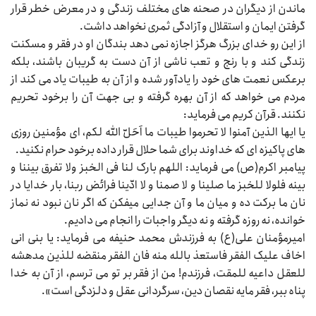
ماندن از دیگران در صحنه‌‌‌ های مختلف زندگی و در معرض خطر قرار
گرفتن ایمان و استقلال و آزادگی ثمری نخواهد داشت.
از این رو خدای بزرگ هرگز اجازه نمی‌‌‌ دهد بندگان او در فقر و مسکنت
زندگی کند و با رنج و تعب ناشی از آن دست به گریبان باشند، بلکه
برعکس نعمت‌‌‌ های خود را یادآور شده و از آن به طیبات یاد می‌‌‌ کند از
مردم می‌‌‌ خواهد که از آن بهره گرفته و بی‌‌‌ جهت آن را برخود تحریم
نکنند. قرآن کریم می‌‌‌ فرماید:
یا ایها الذین آمنوا لا تحرموا طیبات ما اَحَلّ الله لکم، ای مؤمنین روزی‌‌‌
های پاکیزه‌‌‌ ای که خداوند برای شما حلال قرار داده برخود حرام نکنید.
پیامبر اکرم(ص) می‌‌‌ فرماید: اللهم بارک لنا فی الخبز ولا تفرق بیننا و
بینه فلولا للخبز ما صلینا و لا صمنا و لا ادّینا فرائض ربنا، بار خدایا در
نان ما برکت ده و میان ما و آن جدایی میفکن که اگر نان نبود نه نماز
خوانده، نه روزه گرفته و نه دیگر واجبات را انجام می‌‌‌ دادیم.
امیرمؤمنان علی(ع) به فرزندش محمد حنیفه می‌‌‌ فرماید: یا بنی انی
اخاف علیک الفقر فاستعذ بالله منه فان الفقر منقضه للذین مدهشه
للعقل داعیه للمقت، فرزندم! من از فقر بر تو می‌‌‌ ترسم، از آن به خدا
پناه ببر، فقر مایه نقصان دین، سرگردانی عقل و دلزدگی است».