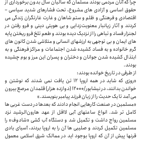
چرا که آنان مردمی بودند مسلمان که سالیان سال بدون برخورداری از
حقوق اساسی و آزادی‌‌‌ های مشروع، تحت فشارهای شدید سیاسی –
اقتصادی و فرهنگی و ظلم و ستم شاهان و غارت غارتگران زندگی می‌‌‌
کردند و آثار زیانبار معنویت‌زدایی و بی‌‌‌ هویتی دینی و فرو رفتن در
لجنزار فساد و تباهی را از نزدیک دیده بودند و طعم تلخ فرو ریختن پایه‌‌‌
های ایمان و بی‌‌‌ توجهی به ارزشهای انسانی و متلاشی شدن کانون‌‌‌ های
گرم خانواده و به فساد کشیده شدن اجتماعات و مراکز فرهنگی و به
ابتذال کشیده شدن جوانان و دختران و پسران این مرز و بوم چشیده
بودند.
از طرفی در تاریخ خوانده بودند:
«روزی که شاید در همه اروپا ۱۲ تن یافت نمی‌‌‌ شدند که نوشتن و
خواندن بدانند، در نیشابور/۱۲۰۰۰ (دوازده هزار) قلمدان مرصع بیرون
می‌‌‌ آمد تا یک حدیث را از زبان فرزند پیامبر بنویسند.»
«مسلمین در صنعت کارهایی انجام داد‌‌‌ند که بعدها در دست غربی‌‌‌ ها
کامل‌‌‌ تر شد. انواع ساعتهای آبی لااقل از عهد هارون‌الرشید نزد
مسلمین رواج داشت و تکمیل شد و دستگاه آب کشی «شادوف» را
مسلمین تکمیل کردند و صلیبی‌‌‌ ها آن را به اروپا بردند، آسیای بادی
قرنها پیش از آن که اروپا بوجود اید در ممالک شرق اسلامی معمول