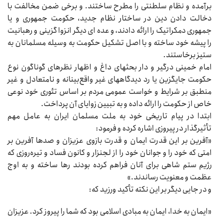
برآمده و نظام سلطنتی را مطرح ساختند. و برخی ضمن مخالفت با
دخالت دادن دین در ساختار نظام جدید، حکومت جمهوری و یا
جمهوری دمکراتیک را ارائه دادند، و عده‌‌‌ ای دیگر انزوا گزینی و رهبانیت
را پیشه خود ساخته و با اصل تشکیل حکومت به وسیله مسلمانان به
ستیز برخاستند.
امام خمینی درگیر و دار بحثهای داغ و اظهار نظرهای گوناگون نوع
حکومت جایگزین یا رد دیدگاههای غیر واقع‌بینانه و نامتعادل و غیر
منطبق بر شرایط و خواست عمومی مردم بر اساس تئوری خود نوعی
خاص از حکومت را ارائه داده و به تبیین زوایای آن پرداخت.
ابتدا در پیام تاریخی خود به ملت مسلمان ایران به عامل مهم
تأثیرگذار در پیروزی اشاره کرده و فرمود:
«آفرین بر این قدرت ایمان و قدرت بازوی عزیزان و صدها آفرین بر
امتی که خود را و جوانان خود را از لجنزار و کانون فساد و تیره‌روزی که
رژیم ستم شاهی برای آنان فراهم کرده بودند رها ساخته و به اوج
عظمت و معنویت رساندند.»
و در جایی دیگر بر این نکته تأکید ورزید که:
«ایمان به خدا، ایمان به مبادی اسلامی بود که شما را پیروز کرد. عزیزان