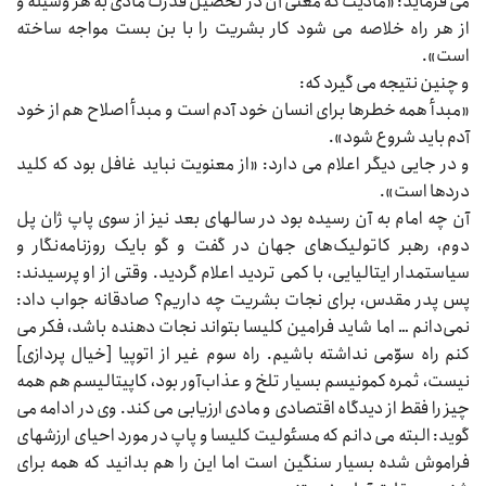
می‌‌‌ فرماید: «مادیت که معنی آن در تحصیل قدرت مادی به هر وسیله و
از هر راه خلاصه می‌‌‌ شود کار بشریت را با بن بست مواجه ساخته
است».
و چنین نتیجه می‌‌‌ گیرد که:
«مبدأ همه خطرها برای انسان خود آدم است و مبدأ اصلاح هم از خود
آدم باید شروع شود».
و در جایی دیگر اعلام می‌‌‌ دارد: «از معنویت نباید غافل بود که کلید
دردها است».
آن چه امام به آن رسیده بود در سالهای بعد نیز از سوی پاپ ژان پل
دوم، رهبر کاتولیک‌های جهان در گفت و گو بایک روزنامه‌نگار و
سیاستمدار ایتالیایی، با کمی تردید اعلام گردید. وقتی از او پرسیدند:
پس پدر مقدس، برای نجات بشریت چه داریم؟ صادقانه جواب داد:
نمی‌دانم … اما شاید فرامین کلیسا بتواند نجات دهنده باشد، فکر می‌‌‌
کنم راه سوّمی نداشته باشیم. راه سوم غیر از اتوپیا [خیال پردازی]
نیست، ثمره کمونیسم بسیار تلخ و عذاب‌آور بود، کاپیتالیسم هم همه
چیز را فقط از دیدگاه اقتصادی و مادی ارزیابی می‌‌‌ کند. وی در ادامه می‌‌‌
گوید: البته می‌‌‌ دانم که مسئولیت کلیسا و پاپ در مورد احیای ارزشهای
فراموش شده بسیار سنگین است اما این را هم بدانید که همه برای