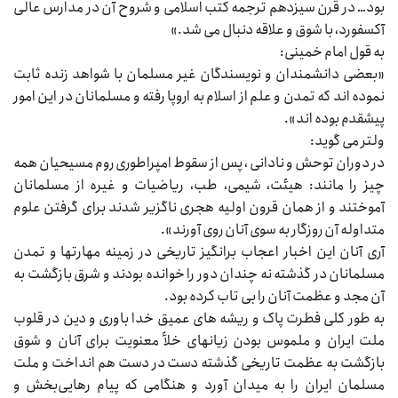
بود… در قرن سیزدهم ترجمه کتب اسلامی و شروح آن در مدارس عالی
آکسفورد، با شوق و علاقه دنبال می‌‌‌ شد.»
به قول امام خمینی:
«بعضی دانشمندان و نویسندگان غیر مسلمان با شواهد زنده ثابت
نموده‌‌‌ اند که تمدن و علم از اسلام به اروپا رفته و مسلمانان در این امور
پیشقدم بوده‌‌‌ اند».
ولتر می‌‌‌ گوید:
در دوران توحش و نادانی‌‌‌ ، پس از سقوط امپراطوری روم مسیحیان همه
چیز را مانند: هیئت، شیمی، طب، ریاضیات و غیره از مسلمانان
آموختند و از همان قرون اولیه هجری ناگزیر شدند برای گرفتن علوم
متداوله آن روزگار به سوی آنان روی آورند».
آری آنان این اخبار اعجاب برانگیز تاریخی در زمینه مهارتها و تمدن
مسلمانان در گذشته نه چندان دور را خوانده بودند و شرق بازگشت به
آن مجد و عظمت آنان را بی‌‌‌ تاب کرده بود.
به طور کلی فطرت پاک و ریشه‌‌‌ های عمیق خدا باوری و دین در قلوب
ملت ایران و ملموس بودن زیانهای خلأ معنویت برای آنان و شوق
بازگشت به عظمت تاریخی گذشته دست در دست هم انداخت و ملت
مسلمان ایران را به میدان آورد و هنگامی که پیام رهایی‌بخش و