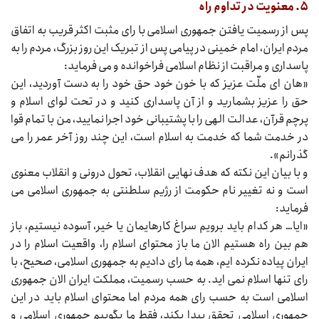
۵. معنویت در تداوم راه
پس از رسمیت یافتن جمهوری اسلامی با رای مثبت اکثر قریب به اتفاق
مردم ایران، امام خمینی در پیامی پس از تبریک این روز بزرگ، مردم را به
پاسداری و مراقبت از نظام اسلامی فراخوانده و می‌‌‌ فرماید:
«هان ای ملّت عزیز که با خون خود حق خود را به دست آوردید، این
حق را عزیز بشمارید و از آن پاسداری کنید و در تحت لوای اسلام و
پرچم قرآن، عدالت الهی را با پشتیبانی خود اجرا نمایید، من با تمام قوا
در خدمت شما که خدمت به اسلام است، این چند روز آخر عمر را می‌‌‌
گذرانم».
و با بیان این نکته که هدف نهایی انقلاب، تحول درونی و انقلاب معنوی
است و نه تغییر نام حکومت از رژیم سلطنتی به جمهوری اسلامی می‌‌‌
فرماید:
«ایا… هر کدام باید برویم سراغ کارهایمان یا خیر، آسوده نیستیم، باز
هم بین راه هستیم الان ما باز محتوای اسلام را، واقعیت اسلام را در
ایران پیاده نکرده‌‌‌ ایم، همه ما رای دادیم به جمهوری اسلامی، صحیح، با
رای تنها اسلام نمی‌‌‌ اید. به حسب رسمیت، مملکت ایران الان جمهوری
اسلامی است به حسب رای همه مردم اما محتوای اسلام باید در این
جمهوری اسلامی تحقق پیدا بکند، فقط ما بگوییم جمهوری اسلامی و