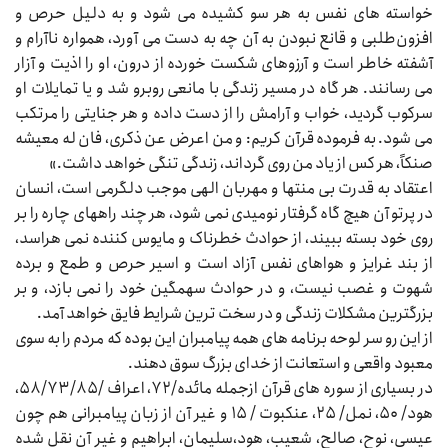
خواسته‌‌‌ های نفس به هر سو کشیده می‌‌‌ شود و به دلیل حرص و
افزون‌طلبی و قانع نبودن به آن چه به دست می‌‌‌ آورد، همواره ناآرام و
آشفته خاطر است و آرزوهای شکست خورده از درون، او را اذیت و آزار
می‌‌‌ رسانند. هر گاه در مسیر زندگی با مانعی روبرو شد و یا تمایلات او
سرکوب گردید، خواب و آرامش را از دست داده و هر جنایتی را مرتکب
می‌‌‌ شود. به فرموده قرآن کریم: و من اعرض عن ذکری، فان له معیشه
صنکاً، هر کس از یاد من روی گرداند، زندگی تنگی خواهد داشت.»
اعتقاد به قدرت بی‌‌‌ منتها و مهربان الهی موجب دلگرمی است، انسان
در پرتو آن هیچ گاه گرفتار نومیدی نمی‌‌‌ شود، هر چند راههای چاره را بر
روی خود بسته ببیند، از حوادث خطرناک و مایوس کننده نمی‌‌‌ هراسد،
از بند غرایز و هواهای نفس آزاد است و اسیر حرص و طمع و برده
شهوت و غصب نیست، و در حوادث سهمگین خود را نمی‌‌‌ بازد، و بر
بزرگترین مشکلات زندگی و در سخت‌‌‌ ترین شرایط فایق خواهد آمد.
از این رو سر لوحه برنامه‌‌‌ های همه پیامبران این بوده که مردم را به سوی
معبود واقعی و استعانت از خدای بزرگ سوق دهند.
در بسیاری از سوره‌‌‌ های قرآن ازجمله مائده/۷۲، اعراف /۵۸/۷۳/۸۵،
هود/ ۵۰، نمل/ ۲۵، عنکبوت / ۱۵ و غیر آن از زبان پیامبرانی هم چون
عیسی، نوح، صالح، شعیب، هود،سلیمان، ابراهیم و غیر آن نقل شده