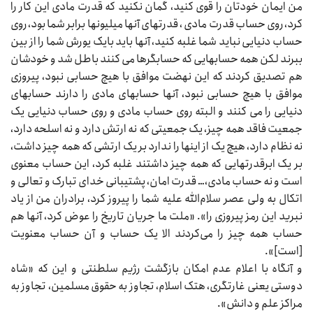
من ایمان خودتان را قوی کنید، گمان نکنید که قدرت مادی این کار را
کرد، روی حساب قدرت مادی‌‌‌ ، قدرتهای آنها میلیونها برابر شما بود، روی
حساب دنیایی نباید شما غلبه کنید، آنها باید بایک یورش شما را از بین
ببرند لکن همه حسابهایی که حسابگرها می‌‌‌ کنند باطل شد و خودشان
هم تصدیق کردند که این نهضت موافق با هیچ حسابی نبود، پیروزی
موافق با هیچ حسابی نبود، آنها حسابهای مادی را دارند حسابهای
دنیایی را می‌‌‌ کنند و البته روی حساب مادی و روی حساب دنیایی یک
جمعیت فاقد همه چیز، یک جمعیتی که نه ارتش دارد و نه اسلحه دارد،
نه نظام دارد، هیچ یک از اینها را ندارد بر یک ارتشی که همه چیز داشت،
بر یک ابرقدرتهایی که همه چیز داشتند غلبه کرد، این حساب معنوی
است و نه حساب مادی،… قدرت امان، پشتیبانی خدای تبارک و تعالی و
اتکال به ولی عصر سلام‌الله علیه شما را پیروز کرد، برادران من از یاد
نبرید این رمز پیروزی را». «ملت ما جریان تاریخ را عوض کرد، آنها هم
حساب همه چیز را می‌کردند الا یک حساب و آن حساب معنویت
[است]».
و آنگاه با اعلام عدم امکان بازگشت رژیم سلطنتی و این که «شاه
دوستی یعنی غارتگری، هتک اسلام، تجاوز به حقوق مسلمین، تجاوز به
مراکز علم و دانش».