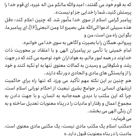
که به قوم خود می‌‌‌ گفتند: اعبدوالله مالکم من اله غیره، ای قوم خدا را
پرستش کنید، شما را خدایی جز او نیست».
پیامبر گرامی اسلام از سوی خدا مأمور شد که چنین اعلام کند: «قل
هذه سبیلی ادعوا الی‌الله علی بصیرهٍ انا ومن اتبعنی[۱۶]، ای پیامبر ما،
بگو این راه من است، من و
پیروانم، همگان را با بصیرت و آگاهی به سوی خدا می‌‌‌ خوانم».
امام خمینی با تأسی بر پیامبران الهی و با اعتقاد بر محوریت ذات
خداوند در همه امور عالم، به هواداران خود توصیه می‌‌‌ کند که در جهت
رشد و شکوفایی و رسیدن به کمالات معنوی تنها به او تکیه کنند و خود
را از وابستگی‌‌‌ های مادی و الحادی دور نگه دارند.
هم چنین بر این نکته مهم تأکید می‌‌‌ ورزد که تنها راه برای حاکمیت
ارزشهای انسانی در جوامع بشری تبعیت از احکام نورانی اسلام است،
چرا که این مکتب با دیدی همه‌جانبه به انسان، و با جهت دادن به
مجموع اعمال و رفتار او مادیات را در پناه معنویات تعدیل ساخته و به
آن رنگی الهی می‌‌‌ بخشد.
می‌‌‌ فرماید:
«مکتب اسلام یک مکتب مادی نیست، یک مکتبی مادی معنوی است،
مادیت را در پناه معنویت قبول دارد.»