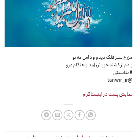
مزرع سبز فلک دیدم و داس مه نو
یادم از کشته خویش آمد و هنگام درو
#مناسبتی
@tanwir_ir
نمایش پست در اینستاگرام
دسته بندی:
چند رسانه ای
,
دین و دینداری
برچسب ها:
تنویر