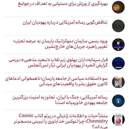
بهره‌گیری از ورزش برای دستیابی به اهداف در جوامع
تناقض‌گویی رسانه آمریکایی درباره یهودیان ایران
ورود رسمی سازمان دموکراتیک یارسان به عرصه تحزب؛
تغییر راهبرد جریان‌های خارج‌نشین
فرار سرمایه‌داران پهلوی زیر نقابِ «تبعید مذهبی»؛ بررسی
گزارش الحره از یهودیان ایرانی تبار لس‌آنجلس
سوءاستفاده سیاسی از جامعه یارسان؛ ناهمخوانی ادعاهای
کانون حقوق بشر با واقعیت‌های میدانی
رسانه آمریکایی: جنگ با ایران، تجاوز به امنیت بزرگترین
جامعه یهودی خاورمیانه است!
منشأ حیات و اطلاعات ژنتیکی در پرتو کتاب Cosmic
Chemistry؛ چرا لنوکس خداباوری را تبیینی منسجم‌تر
می‌داند؟