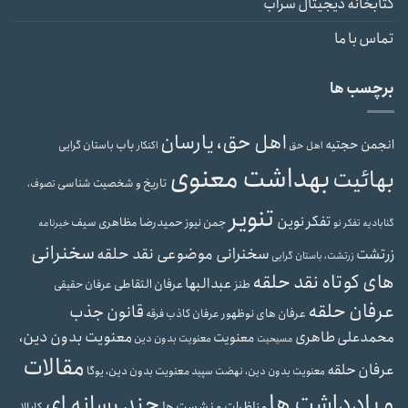
کتابخانه دیجیتال سراب
تماس با ما
برچسب ها
اهل حق، یارسان
انجمن حجتیه
باب
باستان گرایی
اهل حق
اکنکار
بهداشت معنوی
بهائیت
تاریخ و شخصیت شناسی
تصوف،
تنویر
تفکر نوین
حمیدرضا مظاهری سیف
جمن نیوز
گنابادیه
تفکر نو
خبرنامه
سخنرانی
سخنرانی موضوعی نقد حلقه
زرتشت
زرتشت، باستان گرایی
های کوتاه نقد حلقه
عبدالبها
عرفان التقاطی
طنز
عرفان حقیقی
عرفان حلقه
قانون جذب
عرفان های نوظهور
عرفان کاذب
فرقه
محمدعلی طاهری
معنویت بدون دین،
معنویت
معنویت بدون دین
مسیحیت
مقالات
عرفان حلقه
معنویت بدون دین، یوگا
معنویت بدون دین، نهضت سپید
و یادداشت ها
چند رسانه ای
مناظرات و نشست ها
کابالا