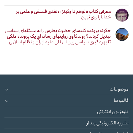
معرفی کتاب «توهم داوکینز»: نقدی فلسفی و علمی بر
خداناباوری نوین
چگونه پرونده کلیسای حضرت پطرس را به مسئله‌ای سیاسی
تبدیل کردند؟ روندکاوی روایتهای رسانه‌ایِ یک پرونده ملکی
تا بهره گیری سیاسی بین المللی علیه ایران و نظام اسلامی
موضوعات
قالب ها
تلویزیون اینترنتی
نشریه الکترونیکی پندار