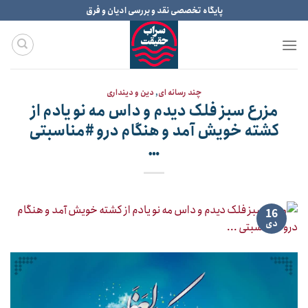
Ski
پایگاه تخصصی نقد و بررسی ادیان و فرق
t
conten
چند رسانه ای
,
دین و دینداری
مزرع سبز فلک دیدم و داس مه نو یادم از
کشته خویش آمد و هنگام درو #مناسبتی
…
16
دی