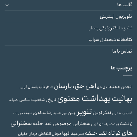
قالب ها
تلویزیون اینترنتی
نشریه الکترونیکی پندار
کتابخانه دیجیتال سراب
تماس با ما
برچسب ها
اهل حق، یارسان
انجمن حجتیه
باب
باستان گرایی
اهل حق
اکنکار
بهداشت معنوی
بهائیت
تاریخ و شخصیت شناسی
تصوف،
تنویر
تفکر نوین
حمیدرضا مظاهری سیف
جمن نیوز
گنابادیه
تفکر نو
خبرنامه
سخنرانی
سخنرانی موضوعی نقد حلقه
زرتشت
زرتشت، باستان گرایی
های کوتاه نقد حلقه
عبدالبها
عرفان التقاطی
طنز
عرفان حقیقی