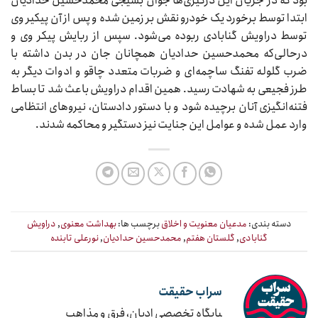
بود که در جریان این درگیری‌ها جوان بسیجی محمدحسین حدادیان
ابتدا توسط برخورد یک خودرو نقش بر زمین شده و پس از آن پیکیر وی
توسط دراویش گنابادی ربوده می‌شود. سپس از ربایش پیکر وی و
درحالی‌که محمدحسین حدادیان همچانان جان در بدن داشته با
ضرب گلوله تفنگ ساچمه‌ای و ضربات متعدد چاقو و ادوات دیگر به
طرز فجیعی به شهادت رسید. همین اقدام دراویش باعث شد تا بساط
فتنه‌انگیزی آنان برچیده شود و با دستور دادستان، نیرو‌های انتظامی
وارد عمل شده و عوامل این جنایت نیز دستگیر و محاکمه شدند.
دسته بندی:
مدعیان معنویت و اخلاق
برچسب ها:
بهداشت معنوی
,
دراویش
گنابادی
,
گلستان هفتم
,
محمدحسین حدادیان
,
نورعلی تابنده
سراب حقیقت
‍پایگاه تخصصی ادیان، فرق و مذاهب