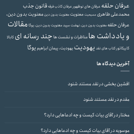
عرفان حلقه
قانون جذب
عرفان های نوظهور
عرفان کاذب
فرقه
محمدعلی طاهری
معنویت بدون دین،
معنویت
معنویت بدون دین
مسیحیت
مقالات
عرفان حلقه
معنویت بدون دین، یوگا
معنویت بدون دین، نهضت سپید
و یادداشت ها
چند رسانه ای
مناظرات و نشست ها
کابالا
یهودیت
یوگا
یهودیت، پیمان ابراهیم
کاریکاتور
کتاب های نقد
آخرین دیدگاه ها
افشین بخشی
در
نقد مستند شنود
مقدم
در
نقد مستند شنود
مختار
در
آقای بیات کیست و چه ادعاهایی دارد؟
موسویه
در
آقای بیات کیست و چه ادعاهایی دارد؟