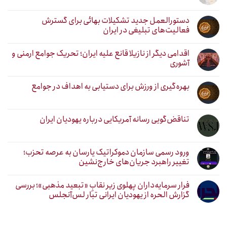
دستورالعمل جدید تشکیلات بهائی برای گسترش
فعالیت‌های تبلیغی در ایران
اقدامی دیگر از نازیلا قانع علیه ایران؛ تحریک جوامع ارمنی و
آشوری
بهره‌گیری از ورزش برای دستیابی به اهداف در جوامع
تناقض‌گویی رسانه آمریکایی درباره یهودیان ایران
ورود رسمی سازمان دموکراتیک یارسان به عرصه تحزب؛
تغییر راهبرد جریان‌های خارج‌نشین
فرار سرمایه‌داران پهلوی زیر نقابِ «تبعید مذهبی»؛ بررسی
گزارش الحره از یهودیان ایرانی تبار لس‌آنجلس