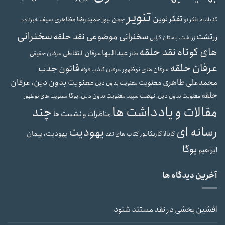
تنویر
تفکر نوین
حمیدرضا مظاهری سیف
جمن نیوز
گنابادیه
تفکر نو
خبرنامه
سخنرانی
سخنرانی موضوعی نقد حلقه
زرتشت
زرتشت، باستان گرایی
های کوتاه نقد حلقه
عبدالبها
عرفان التقاطی
طنز
عرفان حقیقی
عرفان حلقه
قانون جذب
عرفان های نوظهور
عرفان کاذب
فرقه
محمدعلی طاهری
معنویت بدون دین، عرفان
معنویت
معنویت بدون دین
حلقه
معنویت بدون دین، یوگا
معنویت بدون دین، نهضت سپید
معنویت های نوظهور
مقالات و یادداشت ها
چند
مناظرات و نشست ها
رسانه ای
یهودیت
یهودیت، پیمان
کابالا
کاریکاتور
کتاب های نقد
یوگا
ابراهیم
آخرین دیدگاه ها
افشین بخشی
در
نقد مستند شنود