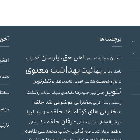
برچسب ها
آخری
اهل حق، یارسان
انجمن حجتیه
باب
اهل حق
اکنکار
افشی
بهداشت معنوی
بهائیت
باستان گرایی
مقدم
تفکر نوین
تاریخ و شخصیت شناسی
تصوف، گنابادیه
تفکر نو
تنویر
زرتشت
مختار
حمیدرضا مظاهری سیف
جمن نیوز
خبرنامه
سخنرانی موضوعی نقد حلقه
زرتشت، باستان گرایی
موسو
سخنرانی های کوتاه نقد حلقه
عبدالبها
طنز
عرفان حلقه
عرفان التقاطی
عرفان های
عرفان حقیقی
نازنی
قانون جذب
محمدعلی طاهری
نوظهور
عرفان کاذب
فرقه
معنویت بدون دین،
معنویت
معنویت بدون دین
مسیحیت