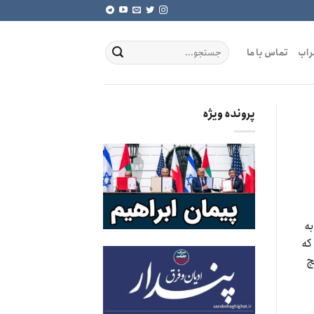
راب
تماس با ما
پرونده ویژه
به
که
چ