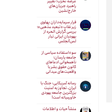
عرصه تحزب؛ تغییر
راهبرد جریان‌های
خارج‌نشین
فرار سرمایه‌داران پهلوی
زیر نقابِ «تبعید مذهبی»؛
بررسی گزارش الحره از
یهودیان ایرانی تبار
لس‌آنجلس
سوءاستفاده سیاسی از
جامعه یارسان؛
ناهمخوانی ادعاهای
کانون حقوق بشر با
واقعیت‌های میدانی
رسانه آمریکایی: جنگ با
ایران، تجاوز به امنیت
بزرگترین جامعه یهودی
خاورمیانه است!
منشأ حیات و اطلاعات