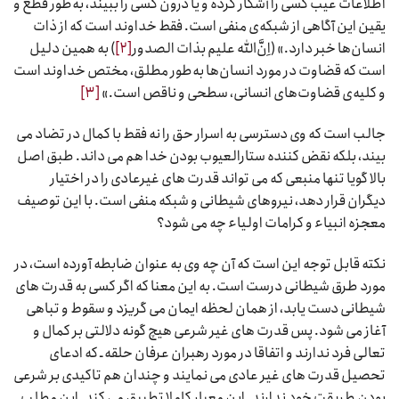
اطلاعات عیب کسی را آشکار کرده و یا درون کسی را ببیند، به‌طور قطع و
یقین این آگاهی از شبکه‌ی منفی است. فقط خداوند است که از ذات
انسان‌ها خبر دارد.» (اِنَّ‌الله علیم بذات الصدور
[۲]
) به همین دلیل
است که قضاوت در مورد انسان‌ها به‌طور مطلق، مختص خداوند است
و کلیه‌ی قضاوت‌های انسانی، سطحی و ناقص است.»
[۳]
جالب است که وی دسترسی به اسرار حق را نه فقط با کمال در تضاد می
بیند، بلکه نقض کننده ستارالعیوب بودن خدا هم می داند. طبق اصل
بالا گویا تنها منبعی که می تواند قدرت های غیرعادی را در اختیار
دیگران قرار دهد، نیروهای شیطانی و شبکه منفی است. با این توصیف
معجزه انبیاء و کرامات اولیاء چه می شود؟
نکته قابل توجه این است که آن چه وی به عنوان ضابطه آورده است، در
مورد طرق شیطانی درست است. به این معنا که اگر کسی به قدرت های
شیطانی دست یابد، از همان لحظه ایمان می گریزد و سقوط و تباهی
آغاز می شود. پس قدرت های غیر شرعی هیچ گونه دلالتی بر کمال و
تعالی فرد ندارند و اتفاقا در مورد رهبران عرفان حلقه ـ که ادعای
تحصیل قدرت های غیر عادی می نمایند و چندان هم تاکیدی بر شرعی
بودن طریقت خود ندارند ـ این معیار کاملا تطبیق می کند. این مطلب