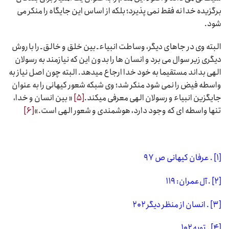
برگزیده خدا نه فقط نمی پذیرد؛ بلکه از اساس این جایگاه را منکر می
شود.
البته وی در جاهای دیگر، وساطت انبیاء ـ بین خلق و خالق ـ را با روش
دیگری زیر سوال می برد و انسان ها را بدون این که نیازمند به رسولان
الهی بداند مستقیما به خود خدا ارجاع میدهد. البته چون اصل نیاز به
واسطه فیض را نمی شود منکر شد؛ وی شبکه شعور کیهانی را به عنوان
جایگزین انبیاء و رسولان الهی معرفی میکند.
[۵]
« بین انسان و خدا،
تنها واسطه ای که وجود دارد، هوشمندی و شعور الهی است.»
[۶]
[۱]
. عرفان کیهانی ص ۹۷
[۲]
. آل‌عمران: ۱۱۹
[۳]
. انسان از منظر دیگر ۲۰۲
[۴]
. توبه ۱۰۲