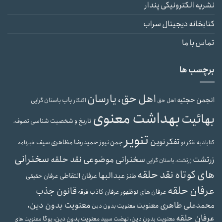
نشریه الکترونیکی پندار
کتابخانه دیجیتال سراب
تماس با ما
برچسب ها
اهل حق، یارسان
انجمن حجتیه
باب
باستان گرایی
اهل حق
اکنکار
بهداشت معنوی
بهائیت
تاریخ و شخصیت شناسی
تصوف،
تنویر
تفکر نوین
جمن نیوز
حمیدرضا مظاهری سیف
گنابادیه
تفکر نو
خبرنامه
سخنرانی
سخنرانی موضوعی نقد حلقه
زرتشت
زرتشت، باستان گرایی
های کوتاه نقد حلقه
عبدالبها
عرفان التقاطی
طنز
عرفان حقیقی
عرفان حلقه
قانون جذب
عرفان های نوظهور
عرفان کاذب
فرقه
معنویت بدون دین،
محمدعلی طاهری
معنویت
معنویت بدون دین
عرفان حلقه
معنویت بدون دین، نهضت سپید
معنویت بدون دین، یوگا
معنویت های