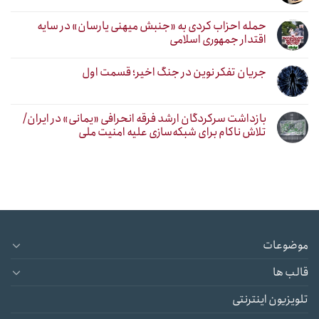
حمله احزاب کردی به «جنبش میهنی یارسان» در سایه
اقتدار جمهوری اسلامی
جریان تفکر نوین در جنگ اخیر؛ قسمت اول
بازداشت سرکردگان ارشد فرقه انحرافی «یمانی» در ایران/
تلاش ناکام برای شبکه‌سازی علیه امنیت ملی
موضوعات
قالب ها
تلویزیون اینترنتی