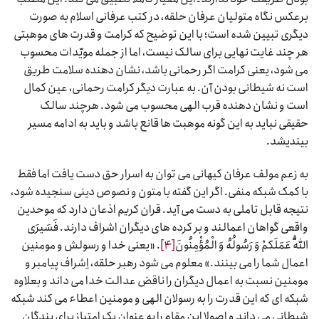
برعکس نگاه متولیان عرفان حلقه، در کتب عرفانی اسلام به صورت
دیگری تبیین شده است؛ با این توضیح که کرامت و قدرت های موهبتی
هر چند غایت نهایی برای سالک نیست، اما از جمله مویّدات محسوب
می شود، یعنی کرامت اگر رحمانی باشد، نشان دهنده سلامت طریق
است نه شیطانی بودن آن. به عبارت دیگر کرامت رحمانی، عین کمال
است و نشان دهنده قرب الهی محسوب می شود. هرچند سالک
حقیقی نباید به این گونه موهبت ها قانع باشد و باید به ادامه مسیر
بیندیشد.
به زعم مولف عرفان کیهانی می توان به اسرار حق دست یافت اما فقط
با کمک شبکه منفی. اگر این گفته با متون و نصوص دینی سنجیده شود،
نتیجه قابل تاملی به دست می آید. قران کریم اذعان دارد که موحدین
واقعی گواهان اعمالند و بر کرده های دیگران اشراف دارند. فَسَیرَی
اللّهُ عَمَلَکمْ وَ رَسُولُهُ وَ الْمُؤْمِنُونَ
[۴]
. «یعنی خدا و رسولش و مومنین
اعمال شما را می بینند.» معلوم می شود رهبر حلقه، اِشراف پیامبر و
مومنین نسبت به اعمال دیگران را ناقض عدالت خدا می داند و بعلاوه
شبکه ای که این قدرت را به رسولان الهی و مومنین اعطاء می کند شبکه
شیطانی می داند و اصولا این مقام را به عنوان یک امتیاز برای بندگان