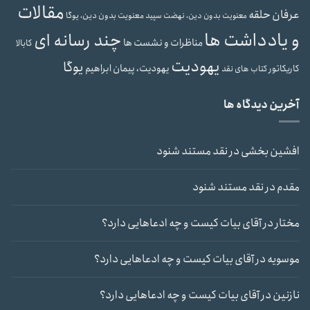
مقالات
عرفان حلقه
معنویت بدون دین، یوگا
معنویت بدون دین، نهضت سپید
و یادداشت ها
چند رسانه ای
مناظرات و نشست ها
کابالا
یهودیت
یوگا
یهودیت، پیمان ابراهیم
کاریکاتور
کتاب های نقد
آخرین دیدگاه ها
افشین بخشی
در
نقد مستند شنود
مقدم
در
نقد مستند شنود
مختار
در
آقای بیات کیست و چه ادعاهایی دارد؟
موسویه
در
آقای بیات کیست و چه ادعاهایی دارد؟
نازنین
در
آقای بیات کیست و چه ادعاهایی دارد؟