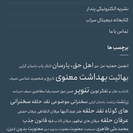
نشریه الکترونیکی پندار
کتابخانه دیجیتال سراب
تماس با ما
برچسب ها
اهل حق، یارسان
انجمن حجتیه
باب
باستان گرایی
اهل حق
اکنکار
بهداشت معنوی
بهائیت
تاریخ و شخصیت شناسی
تصوف،
تنویر
تفکر نوین
حمیدرضا مظاهری سیف
جمن نیوز
گنابادیه
تفکر نو
خبرنامه
سخنرانی
سخنرانی موضوعی نقد حلقه
زرتشت
زرتشت، باستان گرایی
های کوتاه نقد حلقه
عبدالبها
عرفان التقاطی
طنز
عرفان حقیقی
عرفان حلقه
قانون جذب
عرفان های نوظهور
عرفان کاذب
فرقه
محمدعلی طاهری
معنویت بدون دین،
معنویت
معنویت بدون دین
مسیحیت