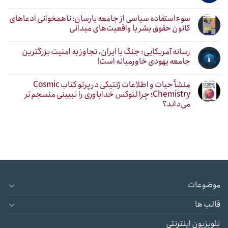
سوءاستفاده سیاسی از جامعه یارسان؛ ناهمخوانی ادعاهای
کانون حقوق بشر با واقعیت‌های میدانی
رسانه آمریکایی: جنگ با ایران، تجاوز به امنیت بزرگترین
جامعه یهودی خاورمیانه است!
منشأ حیات و اطلاعات ژنتیکی در پرتو کتاب Cosmic
Chemistry؛ چرا لنوکس خداباوری را تبیینی منسجم‌تر
می‌داند؟
موضوعات
قالب ها
تلویزیون اینترنتی