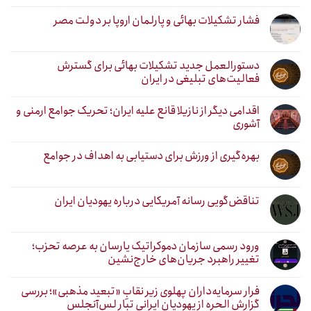
فشار تشکیلات بهائی و پارلمان اروپا بر دولت مصر
دستورالعمل جدید تشکیلات بهائی برای گسترش
فعالیت‌های تبلیغی در ایران
اقدامی دیگر از نازیلا قانع علیه ایران؛ تحریک جوامع ارمنی و
آشوری
بهره‌گیری از ورزش برای دستیابی به اهداف در جوامع
تناقض‌گویی رسانه آمریکایی درباره یهودیان ایران
ورود رسمی سازمان دموکراتیک یارسان به عرصه تحزب؛
تغییر راهبرد جریان‌های خارج‌نشین
فرار سرمایه‌داران پهلوی زیر نقابِ «تبعید مذهبی»؛ بررسی
گزارش الحره از یهودیان ایرانی تبار لس‌آنجلس