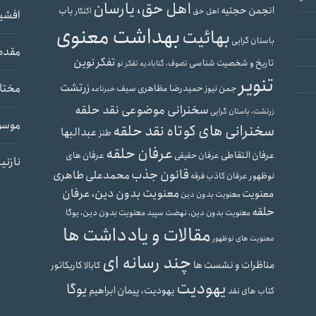
اهل حق، یارسان
انجمن حجتیه
باب
اهل حق
اکنکار
افشی
بهداشت معنوی
بهائیت
باستان گرایی
مقدم
تفکر نوین
تاریخ و شخصیت شناسی
تصوف، گنابادیه
تفکر نو
تنویر
زرتشت
مختار
حمیدرضا مظاهری سیف
جمن نیوز
خبرنامه
سخنرانی موضوعی نقد حلقه
زرتشت، باستان گرایی
موسو
سخنرانی های کوتاه نقد حلقه
عبدالبها
طنز
عرفان حلقه
عرفان التقاطی
عرفان های
عرفان حقیقی
نازنی
قانون جذب
محمدعلی طاهری
نوظهور
عرفان کاذب
فرقه
معنویت بدون دین، عرفان
معنویت
معنویت بدون دین
حلقه
معنویت بدون دین، یوگا
معنویت بدون دین، نهضت سپید
مقالات و یادداشت ها
معنویت های نوظهور
چند رسانه ای
مناظرات و نشست ها
کابالا
کاریکاتور
یهودیت
یوگا
یهودیت، پیمان ابراهیم
کتاب های نقد