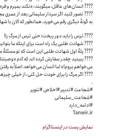
???? انسان‌های عاقل، میگویند: «نکند بمیرم و ف
???? تصور کنید اگر سردار سلیمانی بعد از عمری مج
به گونهٔ دیگری رقم می‌خورد، همانطور که آلان با شه
???? ترس را باید دور ریخت؛ حتی ترس از مرگ را!
???? شهادت طلبی یک راه است برای اینکه ما بتوانیم 
???? پلهٔ اول شهادت طلبی این است که تو مسئلهٔ مر
???? ببینید چقدر سفارش کرده اند که آدم «وصیتنام
می‌خواهم بروم!» اما انسان می‌خواهد اصلاً به رفتن 
???? اگر مرگ را برای خودت حل کنی، از خیلی چیز
.
#شجاعت #تدبیر #اخلاص #تنویر
#شجاعت_سلیمانی
#ادامه_دارد
Tanwir.ir
نمایش پست در اینستاگرام