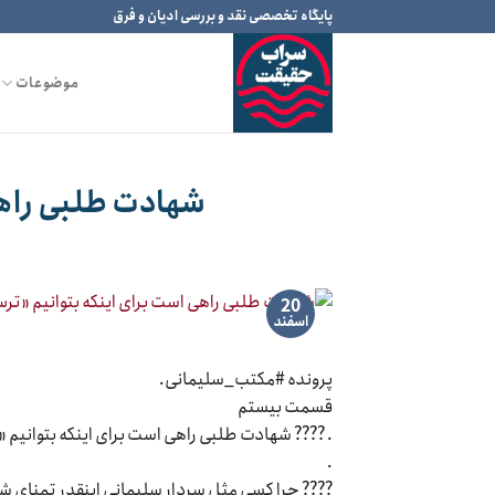
Ski
پایگاه تخصصی نقد و بررسی ادیان و فرق
t
conten
موضوعات
شهادت طلبی راهی
20
اسفند
پرونده #مکتب_سلیمانی.
قسمت بیستم
. ???? شهادت طلبی راهی است برای اینکه بتوانیم «
.
???? چرا کسی مثل سردار سلیمانی اینقدر تمنای