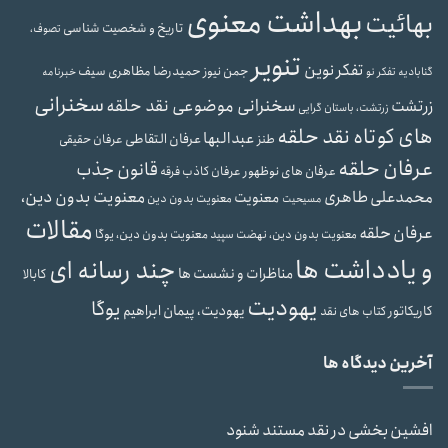
بهداشت معنوی
بهائیت
تاریخ و شخصیت شناسی
تصوف،
تنویر
تفکر نوین
حمیدرضا مظاهری سیف
جمن نیوز
گنابادیه
تفکر نو
خبرنامه
سخنرانی
سخنرانی موضوعی نقد حلقه
زرتشت
زرتشت، باستان گرایی
های کوتاه نقد حلقه
عبدالبها
عرفان التقاطی
طنز
عرفان حقیقی
عرفان حلقه
قانون جذب
عرفان های نوظهور
عرفان کاذب
فرقه
محمدعلی طاهری
معنویت بدون دین،
معنویت
معنویت بدون دین
مسیحیت
مقالات
عرفان حلقه
معنویت بدون دین، یوگا
معنویت بدون دین، نهضت سپید
و یادداشت ها
چند رسانه ای
مناظرات و نشست ها
کابالا
یهودیت
یوگا
یهودیت، پیمان ابراهیم
کاریکاتور
کتاب های نقد
آخرین دیدگاه ها
افشین بخشی
در
نقد مستند شنود