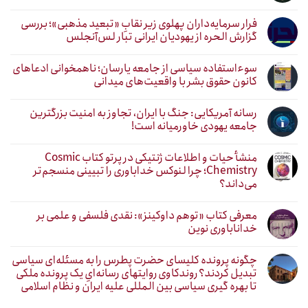
فرار سرمایه‌داران پهلوی زیر نقابِ «تبعید مذهبی»؛ بررسی
گزارش الحره از یهودیان ایرانی تبار لس‌آنجلس
سوءاستفاده سیاسی از جامعه یارسان؛ ناهمخوانی ادعاهای
کانون حقوق بشر با واقعیت‌های میدانی
رسانه آمریکایی: جنگ با ایران، تجاوز به امنیت بزرگترین
جامعه یهودی خاورمیانه است!
منشأ حیات و اطلاعات ژنتیکی در پرتو کتاب Cosmic
Chemistry؛ چرا لنوکس خداباوری را تبیینی منسجم‌تر
می‌داند؟
معرفی کتاب «توهم داوکینز»: نقدی فلسفی و علمی بر
خداناباوری نوین
چگونه پرونده کلیسای حضرت پطرس را به مسئله‌ای سیاسی
تبدیل کردند؟ روندکاوی روایتهای رسانه‌ایِ یک پرونده ملکی
تا بهره گیری سیاسی بین المللی علیه ایران و نظام اسلامی