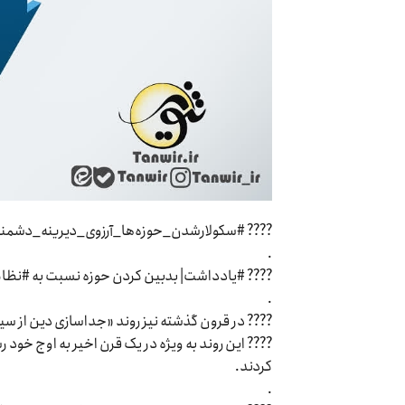
???? #سکولارشدن_حوزه‌ها_آرزوی_دیرینه_دشمن
.
???? #یادداشت| بدبین کردن حوزه نسبت به #نظ
.
???? در قرون گذشته نیز روند «جداسازی دین از سی
???? این روند به ویژه در یک قرن اخیر به اوج خود ر
کردند.
.