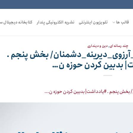
قالب ها
تلویزیون اینترنتی
نشریه الکترونیکی پندار
کتابخانه دیجیتال س
چند رسانه ای
,
دین و دینداری
آرزوی_دیرینه_دشمنان/ بخش پنجم .
| بدبین کردن حوزه ن…