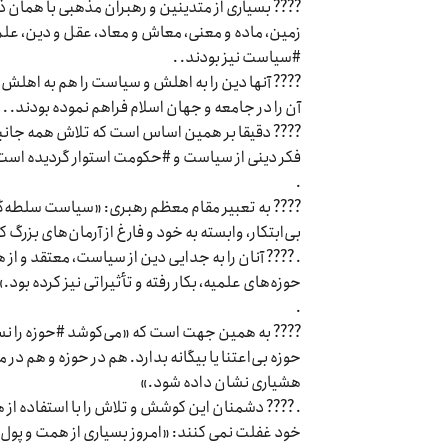
???? بسیاری از متدینین و رهبران مذهبی با همان ذ
زمین، ماده و معنی، معاش و معاد، عقل و دین، علم 
#سیاست نیز بودند. .
???? آنها دین را به اهلش و سیاست را هم به اهلش 
آن را در جامعه و جهان اسلام فراهم نموده بودند. .
???? دقیقا بر همین اساس است که تلاش همه جانبه
فکر دینی از سیاست و #حکومت استوار گردیده است
.
???? به تعبیر مقام معظم رهبری: «سیاست سلطه‌گرا
بی‌ابتکار، وابسته به خود و فارغ از آرمان‌های بزرگ ک
. ???? آنان را به جدایی دین از سیاست، معتقد و ا
حوزه‌های علمیه، بکار رفته و تأثیراتی نیز کرده بود.»
.
???? به همین جهت است که «می‌کوشد #حوزه را نسبت 
حوزه بی‌اعتنا یا بیگانه بدارد. هم در حوزه و هم در م
هشیاری نشان داده شود.»
. ???? دشمنان این کوشش و تلاش را با استفاده از 
خود غفلت نمی کنند: «امروز بسیاری از همت و پول و