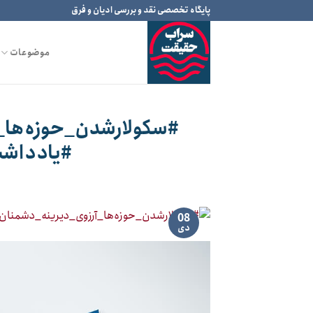
Ski
پایگاه تخصصی نقد و بررسی ادیان و فرق
t
conten
موضوعات
#سکولارشدن_حوزه‌ها_
#یادداشت
08
دی