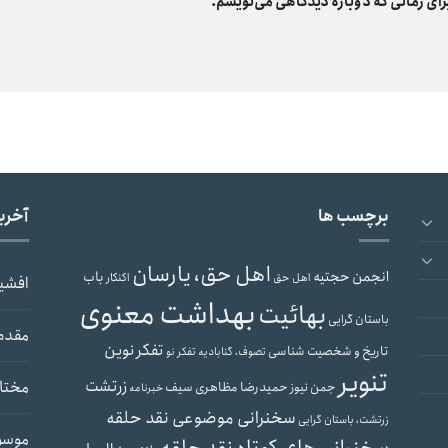
رای زمانی که دوباره دیدگاهی می‌نویسم.
برچسب ها
آخری
اهل حق، یارسان
انجمن حجتیه
باب
اهل حق
اکنکار
افشی
بهداشت معنوی
بهائیت
باستان گرایی
مقدم
تفکر نوین
تاریخ و شخصیت شناسی
تصوف، گنابادیه
تفکر نو
تنویر
زرتشت
مختار
حمیدرضا مظاهری سیف
جمن نیوز
خبرنامه
سخنرانی موضوعی نقد حلقه
زرتشت، باستان گرایی
موسو