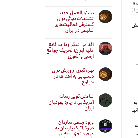
 و
 از
دستورالعمل جدید
تشکیلات بهائی برای
گسترش فعالیت‌های
نقش
تبلیغی در ایران
اقدامی دیگر از نازیلا قانع
علیه ایران؛ تحریک جوامع
ارمنی و آشوری
،
بهره‌گیری از ورزش برای
دستیابی به اهداف در
جوامع
تناقض‌گویی رسانه
آمریکایی درباره یهودیان
به
ایران
نها
ورود رسمی سازمان
ه
دموکراتیک یارسان به
عرصه تحزب؛ تغییر