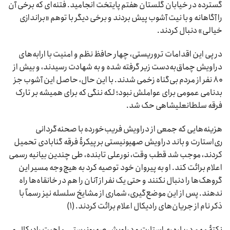
گسترده در خیابان گلستان هفتم پایتخت انجامید. فتنه‌ای که برخی آن
را آگاهانه و با نیت آشوب پیش بردند و برخی دیگر با توهم «براندازی
خیالی» دنبال کردند.
در پی این اقدامات تروریستی، چهار حافظ نظم و امنیت با ارابه‌های
دراویش چماق‌به‌دست زیر گرفته شده و به شهادت رسیدند، و بیش از
۸۰ نفر از مردم بی‌گناه زخمی شدند. با این حال، حاصل این آشوب جز
بدنامی عمومی برای عواملش نبود؛ لکه ننگی که برای همیشه بر تارک
فرقه سلطانعلیشاهی حک شد.
هزینه‌هایی که جمعی از دراویش فریب‌خورده با صحنه‌گردانی
ری‌استارت و باند دراویش صهیونیستی بر پیکرۀ فرقه گنابادی تحمیل
کردند، موجب شد قطب وقت، نورعلی تابنده، طی چندین بیانیه رسمی
اعلام برائت کند. او به پیروان خود توصیه کرد به هیچ‌وجه مسیر این
گروهک‌ها را دنبال نکنند و حتی یک نفر از آنان را هم در خانقاه‌ها راه
ندهند. پس از این موضع‌گیری، شماری از مشایخ سلسله نیز رسماً با
ذکر نام از جریان‌های رادیکال اعلام برائت کردند. (۱)
نکتۀ مهم درباره ری‌استارت و دراویش صهیونیستی، ماهیت رادیکال و