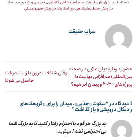
دسته بندی:
دراویش طریقت سلطانعلیشاهی گنابادی
,
تحلیل
,
ویژه
برچسب ها:
دراویش سلطانعلیشاهی، ری استارت، دراویش صهیونیستی
سراب حقیقت
حضور دوباره دیان علایی در صحنه
وقتی شناخت درون با ژست درخت
بین‌المللی؛ هم‌افزایی بهاییت با
حاصل می‌شود!
پروژه‌های ۲۰۳۰ و پیمان ابراهیم؟
1 دیدگاه در “
سکوت «جذبی»، میدان را برای «گروهک‌های
رادیکال درویشی» باز گذاشت
”
به بزرگ هر قوم با احترام رفتار کنید تا به بزرگ شما
بی احترامی نشه !
میگوید: