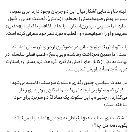
البته تفاوت‌هایی آشکار میان این دو جریان وجود دارد؛ برای نمونه،
لیدر دراویش صهیونیستی (مصطفی آزمایش)، قطبیت جذبی را قبول
ندارد. اما حسینی، لیدر ری‌استارت، بارها در لفافه و با کنایه از «جذبی»
تعریف و او را «صوفیسم» و «قطب» مورد نظر خود معرفی کرده است.
باند آزمایش توفیق چندانی در عضوگیری از دراویش سنتی نداشته
است، اما همین «برداشت رهاشده و بی‌پاسخ» قطب فعلی سلسله، در
نهایت به یکی از کانال‌های اصلی یارگیری گروهک تروریستی ری‌استارت
در بدنهٔ جامعهٔ دراویش تبدیل شد.
در ادبیات سیاسی، چنین رفتاری «سکوتِ سودمند» نامیده می‌شود؛
سکوتی که مسئولیتی ایجاد نمی‌کند اما امکان بهره‌برداری را باز
می‌گذارد. «جذبی» با این سکوت، یک معادلهٔ دو سر برد برای خود
ساخته است:
۱. شکست ری‌استارت هیچ ارتباطی به «جذبی» ندارد و او می‌تواند
بگوید: «به من چه؟»