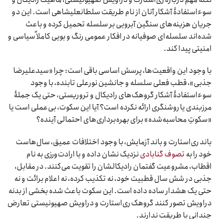
سوء‌استفادۀ آشکار آنان از نام طریقت سلطانعلیشاهی است. این دو
جریان هزینه‌های سنگین آبرویی بر سلسله تحمیل کرده و باعث
شده‌اند سلسله‌ای صوفیانه در افکار عمومی رنگ و بویی کاملاً سیاسی و
امنیتی پیدا کند.
با وجود این واقعیت‌ها، پرسش اساسی باقی است: چرا «سیدعلیرضا
جذبی»، قطب فعلی سلسله و جانشین نورعلی تابنده، با وجود
سوءاستفادۀ آشکار گروهک‌های رادیکال و تروریستی، حتی یک جملۀ
مرزبندی یا روشنگری ارائه نکرده است؟ آیا این سکوت، بی‌عملی است یا
«سکوتِ محاسبه‌شده» برای بهره‌برداری‌های احتمالی آینده؟
باند ری‌استارت و باند آزمایش، با وجود اختلافات عمیق، سال‌هاست
خود را به
تصوف گنابادی
نزدیک نشان داده و با ارادت‌ورزی به نام
اقطاب، مشروعیت گفتمان رادیکالشان را تقویت می‌کنند. در مقابل،
جذبی در شش سال قطبیت خود، نه تکذیب کرده، نه اعلام برائت و نه
حتی یک هشدار ساده داده است. این سکوت باعث شده بخشی از بدنه
دراویش تصور کنند گروهک ری‌استارت و دراویش صهیونیستی تعارض
چندانی با طریقت ندارند.