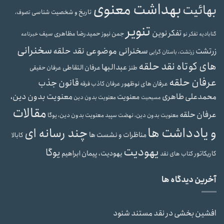
بهداشت معنوی
بهائیت
تاریخ و شخصیت شناسی
تصوف،
تنویر
تفکر نوین
حمیدرضا مظاهری سیف
جمن نیوز
گنابادیه
تفکر نو
خبرنامه
سخنرانی
سخنرانی موضوعی نقد حلقه
زرتشت
زرتشت، باستان گرایی
های کوتاه نقد حلقه
عبدالبها
عرفان التقاطی
طنز
عرفان حقیقی
عرفان حلقه
قانون جذب
عرفان های نوظهور
عرفان کاذب
فرقه
محمدعلی طاهری
معنویت بدون دین،
معنویت
معنویت بدون دین
مسیحیت
مقالات
عرفان حلقه
معنویت بدون دین، یوگا
معنویت بدون دین، نهضت سپید
و یادداشت ها
چند رسانه ای
مناظرات و نشست ها
کابالا
یهودیت
یوگا
یهودیت، پیمان ابراهیم
کاریکاتور
کتاب های نقد
آخرین دیدگاه ها
افشین بخشی
در
نقد مستند شنود