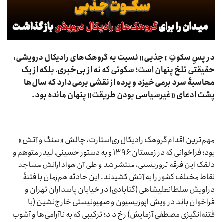
در پسِ سکوتِ «جذبی» نسبت به گروهک‌های رادیکال درویشی،
حقیقتی تلخ پنهان است؛ سکوتی که نه از بی‌خبری، بلکه از یک
محاسبهٔ سرد برمی‌خیزد و پرده از نقشی برمی‌دارد که سال‌ها
پشت ادعای «غیرسیاسی بودن طریقت» پنهان مانده بود.
مهم‌ترین اقدام گروهک رادیکال ری‌استارت، چالش «سنگ و آتش»
بود؛ فراخوانی که در زمستان ۱۳۹۶ و به دستور حسینی، لیدر متوهم و
دلقک این فرقه تروریستی، منتشر شد و طی آن هوادارانش مساجد
نقاط مختلف کشور را به آتش کشیدند. این حادثه هم‌زمان با فتنۀ
دراویش سلطانعلیشاهی (گنابادی) در خیابان پاسداران تهران و
فراخوان باند دراویش اپوزیسیون و صهیونیستی خارج‌نشین (با
فتنه‌انگیزی مصطفی آزمایش) رخ داد؛ ترکیبی که به ناآرامی‌ها و آشوب