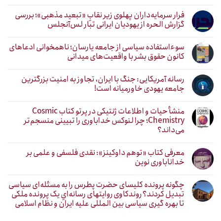
فرار سرمایه‌داران پهلوی زیر نقابِ «تبعید مذهبی»؛ بررسی
گزارش الحره از یهودیان ایرانی تبار لس‌آنجلس
سوءاستفاده سیاسی از جامعه یارسان؛ ناهمخوانی ادعاهای
کانون حقوق بشر با واقعیت‌های میدانی
رسانه آمریکایی: جنگ با ایران، تجاوز به امنیت بزرگترین
جامعه یهودی خاورمیانه است!
منشأ حیات و اطلاعات ژنتیکی در پرتو کتاب Cosmic
Chemistry؛ چرا لنوکس خداباوری را تبیینی منسجم‌تر
می‌داند؟
معرفی کتاب «توهم داوکینز»: نقدی فلسفی و علمی بر
خداناباوری نوین
چگونه پرونده کلیسای حضرت پطرس را به مسئله‌ای سیاسی
تبدیل کردند؟ روندکاوی روایتهای رسانه‌ایِ یک پرونده ملکی
تا بهره گیری سیاسی بین المللی علیه ایران و نظام اسلامی