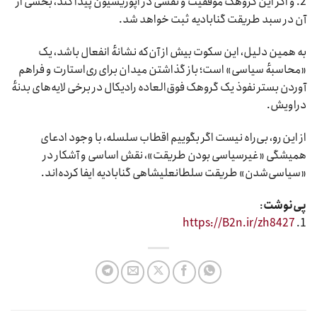
2. و اگر این گروهک موفقیت و نقشی در اپوزیسیون پیدا کند، بخشی از
آن در سبد طریقت گنابادیه ثبت خواهد شد.
به همین دلیل، این سکوت بیش از آن‌که نشانهٔ انفعال باشد، یک
«محاسبهٔ سیاسی» است؛ باز گذاشتن میدان برای ری‌استارت و فراهم
آوردن بستر نفوذ یک گروهک فوق‌العاده رادیکال در برخی لایه‌های بدنهٔ
دراویش.
از این رو، بی‌راه نیست اگر بگوییم اقطاب سلسله، با وجود ادعای
همیشگی «غیرسیاسی بودن طریقت»، نقش اساسی و آشکار در
«سیاسی‌شدن» طریقت سلطانعلیشاهی گنابادیه ایفا کرده‌اند.
پی‌نوشت
:
https://B2n.ir/zh8427
1.