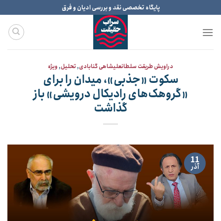
Ski
پایگاه تخصصی نقد و بررسی ادیان و فرق
t
conten
دراویش طریقت سلطانعلیشاهی گنابادی
,
تحلیل
,
ویژه
سکوت «جذبی»، میدان را برای
«گروهک‌های رادیکال درویشی» باز
گذاشت
11
آذر