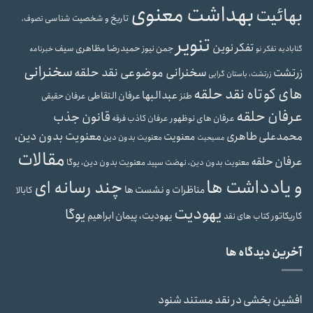
بهداشت معنوی
بهائیت
تاریخ و شخصیت شناسی
تصوف،
تنویر
تفکر نوین
حمیدرضا مظاهری سیف
جمن نیوز
گنابادیه
تفکر نو
خبرنامه
سخنرانی
سخنرانی موضوعی نقد حلقه
زرتشت
زرتشت، باستان گرایی
های کوتاه نقد حلقه
عبدالبها
عرفان التقاطی
طنز
عرفان حقیقی
عرفان حلقه
قانون جذب
عرفان های نوظهور
عرفان کاذب
فرقه
محمدعلی طاهری
معنویت بدون دین،
معنویت
معنویت بدون دین
مسیحیت
مقالات
عرفان حلقه
معنویت بدون دین، یوگا
معنویت بدون دین، نهضت سپید
و یادداشت ها
چند رسانه ای
مناظرات و نشست ها
کابالا
یهودیت
یوگا
یهودیت، پیمان ابراهیم
کاریکاتور
کتاب های نقد
آخرین دیدگاه ها
افشین بخشی
در
نقد مستند شنود