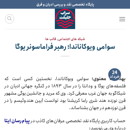
Ski
پایگاه تخصصی نقد و بررسی ادیان و فرق
t
conten
شبکه های اجتماعی
,
قالب ها
سوامی ویوکاناندا؛ رهبر فراماسونر یوگا
24
خرداد
بهداشت معنوی؛
سوامی ویوکاناندا، نخستین کسی است که
فلسفه‌های یوگا و ودانتا را در سال ۱۸۹۳ در کنگره جهانی ادیان در
شیکاگو به جهان غرب معرفی کرد. وی که مرید و جانشین یوگی مشهور
قرن نوزده هند شری راما کریشنا بود توانست آیین هندوئیسم را در
قرن نوزدهم در جهان بشناساند.
حساب کاربری پایگاه نقد تخصصی عرفان‎‌های کاذب در
پیام‌رسان ایتا
درباره وی می‌نویسد: