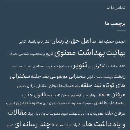
تماس با ما
برچسب ها
اهل حق، یارسان
انجمن حجتیه
باب
باستان گرایی
اهل حق
اکنکار
بهداشت معنوی
بهائیت
تاریخ و شخصیت شناسی
تصوف،
تنویر
تفکر نوین
حمیدرضا مظاهری سیف
جمن نیوز
گنابادیه
تفکر نو
خبرنامه
سخنرانی
سخنرانی موضوعی نقد حلقه
زرتشت
زرتشت، باستان گرایی
های کوتاه نقد حلقه
عبدالبها
عرفان التقاطی
طنز
عرفان حقیقی
عرفان حلقه
قانون جذب
عرفان های نوظهور
عرفان کاذب
فرقه
محمدعلی طاهری
معنویت بدون دین،
معنویت
معنویت بدون دین
مسیحیت
مقالات
عرفان حلقه
معنویت بدون دین، یوگا
معنویت بدون دین، نهضت سپید
و یادداشت ها
چند رسانه ای
مناظرات و نشست ها
کابالا