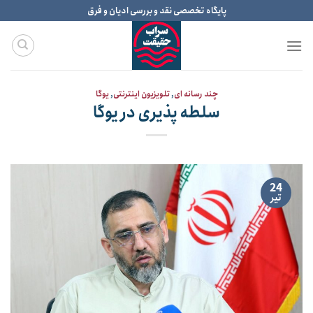
Ski
پایگاه تخصصی نقد و بررسی ادیان و فرق
t
conten
چند رسانه ای
,
تلویزیون اینترنتی
,
یوگا
سلطه پذیری در یوگا
24
تیر