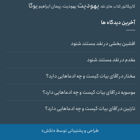
یهودیت
یوگا
یهودیت، پیمان ابراهیم
کاریکاتور
کتاب های نقد
آخرین دیدگاه ها
افشین بخشی
در
نقد مستند شنود
مقدم
در
نقد مستند شنود
مختار
در
آقای بیات کیست و چه ادعاهایی دارد؟
موسویه
در
آقای بیات کیست و چه ادعاهایی دارد؟
نازنین
در
آقای بیات کیست و چه ادعاهایی دارد؟
طراحی و پشتیبانی توسط «تلاش»