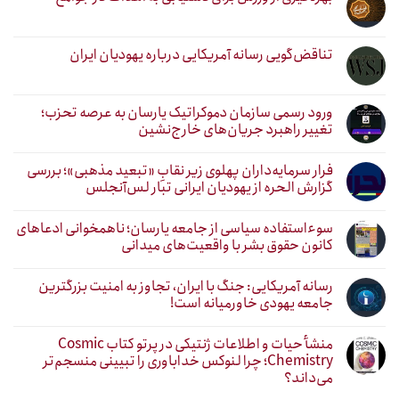
تناقض‌گویی رسانه آمریکایی درباره یهودیان ایران
ورود رسمی سازمان دموکراتیک یارسان به عرصه تحزب؛
تغییر راهبرد جریان‌های خارج‌نشین
فرار سرمایه‌داران پهلوی زیر نقابِ «تبعید مذهبی»؛ بررسی
گزارش الحره از یهودیان ایرانی تبار لس‌آنجلس
سوءاستفاده سیاسی از جامعه یارسان؛ ناهمخوانی ادعاهای
کانون حقوق بشر با واقعیت‌های میدانی
رسانه آمریکایی: جنگ با ایران، تجاوز به امنیت بزرگترین
جامعه یهودی خاورمیانه است!
منشأ حیات و اطلاعات ژنتیکی در پرتو کتاب Cosmic
Chemistry؛ چرا لنوکس خداباوری را تبیینی منسجم‌تر
می‌داند؟