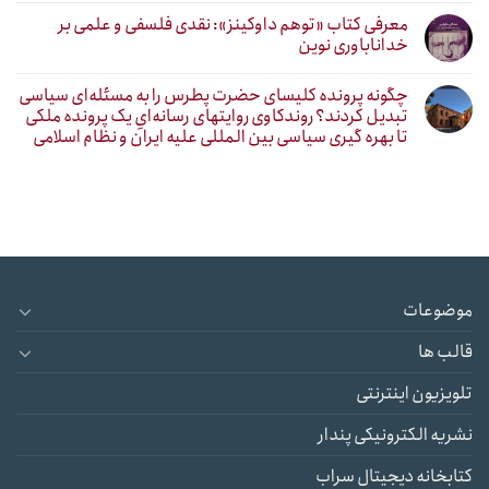
معرفی کتاب «توهم داوکینز»: نقدی فلسفی و علمی بر
خداناباوری نوین
چگونه پرونده کلیسای حضرت پطرس را به مسئله‌ای سیاسی
تبدیل کردند؟ روندکاوی روایتهای رسانه‌ایِ یک پرونده ملکی
تا بهره گیری سیاسی بین المللی علیه ایران و نظام اسلامی
موضوعات
قالب ها
تلویزیون اینترنتی
نشریه الکترونیکی پندار
کتابخانه دیجیتال سراب