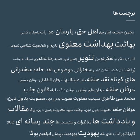
برچسب ها
اهل حق، یارسان
انجمن حجتیه
باب
باستان گرایی
اهل حق
اکنکار
بهداشت معنوی
بهائیت
تاریخ و شخصیت شناسی
تصوف،
تنویر
تفکر نوین
حمیدرضا مظاهری سیف
جمن نیوز
گنابادیه
تفکر نو
خبرنامه
سخنرانی
سخنرانی موضوعی نقد حلقه
زرتشت
زرتشت، باستان گرایی
های کوتاه نقد حلقه
عبدالبها
عرفان التقاطی
طنز
عرفان حقیقی
عرفان حلقه
قانون جذب
عرفان های نوظهور
عرفان کاذب
فرقه
محمدعلی طاهری
معنویت بدون دین،
معنویت
معنویت بدون دین
مسیحیت
مقالات
عرفان حلقه
معنویت بدون دین، یوگا
معنویت بدون دین، نهضت سپید
و یادداشت ها
چند رسانه ای
مناظرات و نشست ها
کابالا
یهودیت
یوگا
یهودیت، پیمان ابراهیم
کاریکاتور
کتاب های نقد