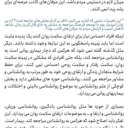
میزان لازم در دسترس مردم باشد، این عرفان‌های کاذب عرصه‌ای برای
رشد پیدا نمی کنند
.
* این تغییرات مثبتی که اشاره می کنید ناظر بر کدام بخش‌های جامعه است؟ آیا می
توان امیدوار بود با توسعه فرهنگ مراجعه به مشاور به جای فال‌گیر و رمال، شاهد
کاهش آسیب و گرایش مردم به عرفان‌های کاذب بود؟
اینکه افراد احساس نیاز برای ارتقای سلامت روان کنند یک پدیده مثبت
است اما باید زمینه پاسخگویی به این نیازها وجود داشته باشد. دیگر
مثل گذشته گفته نمی شود که هرکس که دچار بیماری روانی است به
روانشناس مراجعه کند، بلکه حتی افرادی که مشکلی در زمینه سلامت
روان، سلامت رفتار و سلامت روحی احساس نمی کنند، برای حفظ
شرایط متعادل زندگی و ارتقای روحی خود به طور مرتب به روانشناس و
مشاور مراجعه می کنند. روانشناسی حوزه های مختلفی دارد و بخش
کوچکی از علم روانشناسی به موضوع روانشناسی بالینی و اختلالات و
بیماریهای روانی می پردازد
.
بسیاری از حوزه ها مثل روانشناسی یادگیری، روانشناسی ورزش،
روانشناسی و ارتقا و … به موضوعات ارتقای سلامت روان می پردازد. این
تفکر باید اصلاح شود که هرکس به روانشناس مراجعه کند، بیمار است.
اگر این نگاه درست شود، شهروندان برای حل مسائل خود به جای