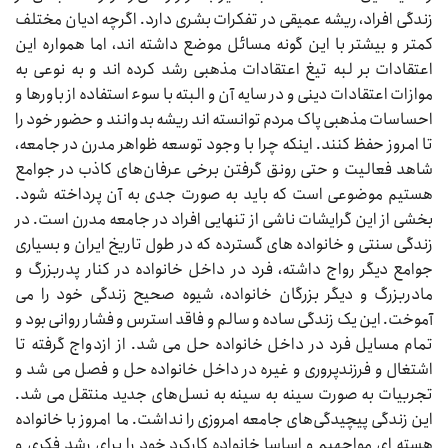
زندگی افراد، ریشه عمیقی در تفکرات بشری دارد. اگرچه ادیان مختلف
کمتر و بیشتر با این گونه مسائل موضع داشته اند، اما همواره این
اعتقادات بر لبه تیغ اعتقادات مذهبی رشد کرده اند و به نوعی به
موازات اعتقادات دینی و در سایه آن و البته با سوء استفاده از باورها و
احساسات مذهبی پاک مردم توانسته اند ریشه بدوانند و حضور خود را
تا امروز حفظ کنند. اینکه چرا با وجود توسعه ظواهر مدرن در جامعه،
شاهد فعالیت و حتی رونق گرفتن برخی عرفان‌های کاذب در جوامع
هستیم موضوعی است که باید به صورت جدی به آن پرداخته شود.
بخشی از این گرایشات ناشی از تنهایی افراد در جامعه مدرن است. در
زندگی سنتی و خانواده های گسترده که در طول تاریخ ایران و بسیاری
جوامع دیگر رواج داشته، فرد در داخل خانواده در کنار پدربزرگ و
مادربزرگ و دیگر بزرگان خانواده، شیوه صحیح زندگی خود را می
آموخت. این یک زندگی ساده و سالم و فاقد استرس و فشار روانی بود و
تمام مسایل فرد در داخل خانواده حل می شد. از ازدواج گرفته تا
اشتغال و فرزندپروری و غیره در داخل خانواده حل و فصل می شد و
تجربیات به صورت سینه به سینه به نسل‌های جدید منتقل می شد.
این زندگی پیچیدگی‌های جامعه امروزی را نداشت. ما امروز با خانواده
هسته ای مواجهیم و اساسا خانواده کارکرد خود را برای رشد فکری و