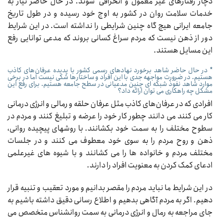
دچار رفتارهای غیر معمول و انحرافی شوند. در حال حاضر نیاز به
خدمات سلامت روان در کشور به اوج خود رسیده و در طول تاریخ
جامعه ایرانی هیچ گاه چنین شرایطی را نداشته است. در این شرایط
دور از ذهن نیست که مردم سراغ کسانی بروند که مدعی توانایی رفع
این مسایل هستند.
* در حال حاضر شاهد برخورد نهادهای رسمی کشور با پدیده عرفان‌های کاذب
هستیم. در ضرورت مواجهه جدی با این افراد و ساختارها شکی نیست اما در برخی
موارد شاهد نفوذ شبکه ای چنین مدعیانی در سطح جامعه هستیم. برای رفع این
مشکل چه راهکاری می توان ارائه داد؟
افرادی که در عرفان‌های کاذب مثل عرفان حلقه و رمالی و انرژی درمانی
کار می کنند می دانند چطور کار خود را عرضه و تبلیغ کنند و مردم در
سطوح مختلف را به سمت خود بکشانند. با روشهای پیچیده روانی،
ذهن و روح مردم را به سوی خود معطوف می کنند و در جلسات
مختلف مردم و خانواده ها را می کشانند و با شیوه های غیرعلمی
ادعای کمک کردن به معنویت افراد را دارند.
در این شرایط ما نباید مردم را مقصر بدانیم و مورد تعقیب و تنبیه قرار
دهیم. اگر به مردم آگاهی بدهیم و اطلاع رسانی دقیق داشته باشیم به
جای مراجعه به رمال و انرژی درمانی به سمت روانشناس متخصص می