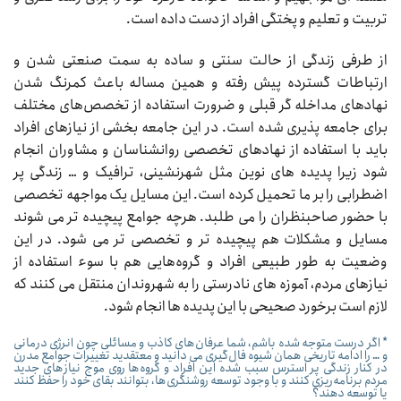
تربیت و تعلیم و پختگی افراد از دست داده است.
از طرفی زندگی از حالت سنتی و ساده به سمت صنعتی شدن و
ارتباطات گسترده پیش رفته و همین مساله باعث کمرنگ شدن
نهادهای مداخله گر قبلی و ضرورت استفاده از تخصص‌های مختلف
برای جامعه پذیری شده است. در این جامعه بخشی از نیازهای افراد
باید با استفاده از نهادهای تخصصی روانشناسان و مشاوران انجام
شود زیرا پدیده های نوین مثل شهرنشینی، ترافیک و … زندگی پر
اضطرابی را بر ما تحمیل کرده است. این مسایل یک مواجهه تخصصی
با حضور صاحبنظران را می طلبد. هرچه جوامع پیچیده تر می شوند
مسایل و مشکلات هم پیچیده تر و تخصصی تر می شود. در این
وضعیت به طور طبیعی افراد و گروه‌هایی هم با سوء استفاده از
نیازهای مردم، آموزه های نادرستی را به شهروندان منتقل می کنند که
لازم است برخورد صحیحی با این پدیده ها انجام شود.
* اگر درست متوجه شده باشم، شما عرفان‌های کاذب و مسائلی چون انرژی درمانی
و … را ادامه تاریخی همان شیوه فال‌گیری می دانید و معتقدید تغییرات جوامع مدرن
در کنار زندگی پر استرس سبب شده این افراد و گروه‌ها روی موج نیازهای جدید
مردم برنامه‌ریزی کنند و با وجود توسعه روشنگری‌ها، بتوانند بقای خود را حفظ کنند
یا توسعه دهند؟