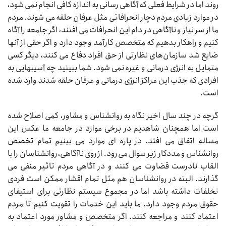
روند اما در شرایط فعلی که آگاهی رسانی به اندازه کافی انجام نمی شود،
در موارد زیادی مردم دچار انحرافاتی مثل عرفان حلقه می شوند. مردم
ما از سر نیاز و ناآگاهی در دام این انحرافات می افتند، اگر جامعه را آگاه
کنیم و راهکار بدهیم که متخصص کارآمد وجود دارد و اگر حقی از آنها
ضایع شد سازمان‌های نظارتی از حق افراد دفاع می کنند، دیگر کسی
متمایل به انرژی درمانی و غیره نمی شود. شما ببینید چه آسیبهایی به
افرادی که جذب این مراکز انرژی درمانی و عرفان حلقه شدند وارد شده
است.
گرچه در چند سال اخیر نگاه به روانشناس و مشاور، کمی اصلاح شده
است اما همچنان شاهدیم در برخی موارد در جامعه ما عکس این
مساله اتفاق می افتد. در پاره ای موارد می بینیم تمام تخصص
روانشناس و مددکار زیر سوال می رود. از روی ناآگاهی، روانشناسان را با
القاب نادرست قضاوت می کنند و در آگاهی مردم تاثیر منفی می
گذارند. البته در روانشناسان هم مثل تمام اقشار ممکن است فردی
تخلفات داشته باشد اما در مجموع سیستم نظارتی برای استیفای
حقوق مردم وجود دارد. ما باید این خدمات را تقویت کنیم تا مردم
اعتماد کنند و مراجعه کنند. اگر متخصص و مشاور مورد اعتماد به