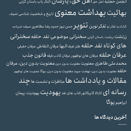
اهل حق، یارسان
انجمن حجتیه
باب
باستان گرایی
اهل حق
اکنکار
بهداشت معنوی
بهائیت
تاریخ و شخصیت شناسی
تصوف،
تنویر
تفکر نوین
حمیدرضا مظاهری سیف
جمن نیوز
گنابادیه
تفکر نو
خبرنامه
سخنرانی
سخنرانی موضوعی نقد حلقه
زرتشت
زرتشت، باستان گرایی
های کوتاه نقد حلقه
عبدالبها
عرفان التقاطی
طنز
عرفان حقیقی
عرفان حلقه
قانون جذب
عرفان های نوظهور
عرفان کاذب
فرقه
محمدعلی طاهری
معنویت بدون دین، عرفان
معنویت
معنویت بدون دین
حلقه
معنویت بدون دین، یوگا
معنویت بدون دین، نهضت سپید
معنویت های نوظهور
مقالات و یادداشت ها
چند
مناظرات و نشست ها
رسانه ای
یهودیت
یهودیت، پیمان
کابالا
کاریکاتور
کتاب های نقد
یوگا
ابراهیم
آخرین دیدگاه ها