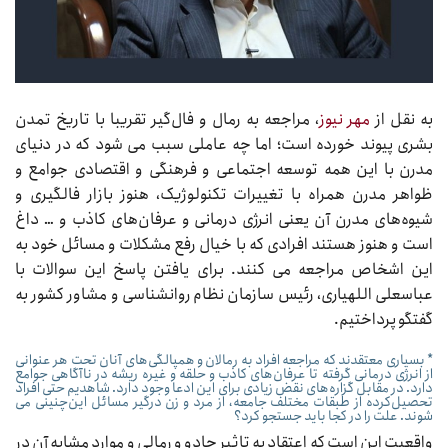
به نقل از
مهر نیوز
، مراجعه به رمال و فال‌گیر تقریبا با تاریخ تمدن
بشری پیوند خورده است؛ اما چه عاملی سبب می شود که در دنیای
مدرن با این همه توسعه اجتماعی و فرهنگی و اقتصادی جوامع و
ظواهر مدرن همراه با تغییرات تکنولوژیک، هنوز بازار فالگیری و
شیوه‌های مدرن آن یعنی انرژی درمانی و عرفان‌های کاذب و … داغ
است و هنوز هستند افرادی که با خیال رفع مشکلات و مسائل خود به
این اشخاص مراجعه می کنند. برای یافتن پاسخ این سوالات با
عباسعلی اللهیاری، رئیس سازمان نظام روانشناسی و مشاور کشور به
گفتگو پرداختیم.
* بسیاری معتقدند که مراجعه افراد به رمالان و همپالگی‌های آنان تحت هر عنوانی
از انرژی درمانی گرفته تا عرفان‌های کاذب و حلقه و غیره ریشه در ناآگاهی جوامع
دارد. در مقابل گزاره‌های نقض زیادی برای این ادعا وجود دارد. شاهدیم حتی افراد
تحصیل‌کرده از طبقات مختلف جامعه، از مرد و زن درگیر مسائل این‌چنینی می
شوند. علت را در کجا باید جستجو کرد؟
واقعیت این است که اعتقاد به تاثیر جادو و رمالی و موارد مشابه آن در