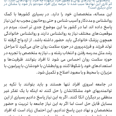
* پاسخگویی به نیازهای روانی و معنوی افراد برعهده چه افراد یا نهادهایی است. آیا
کم کاری این نهادها سبب شده تا عرصه برای افراد سودجو باز شود یا مشکل در
جای دیگری است؟
این مساله، متخصصان خود را دارد. در بسیاری کشورها با کمک
روانشناس و مددکار و آسیب شناس و حتی روحانیون مجرب به این نیاز
پاسخ داده اند اما در کشور ما این موضوع جدی تر است. مردم در
موقعیت‌های مختلف نیاز به روانشناس دارند و روانشناس خانوادگی
همچون پزشک خانوادگی باید حضور داشته باشد. از ازدواج گرفته تا
تولد فرزند و فرزندپروری در حوزه سلامت روان جای می‌گیرد تا مراحل
رشد مثل مدرسه رفتن و انتخاب رشته و … نیاز به متخصص با تجربه در
حوزه سلامت روان احساس می شود تا افراد بتوانند ظرفیت‌ها و
استعدادهای خود را شکوفا کنند و روابطشان با خودشان، با پیرامون، با
عزیزان، با محیط و با معبود اصلاح و تکمیل شود.
در جامعه امروزی افراد تنها هستند و باید بتوانند با تکیه بر
توانمندیهای خود مشکلاتشان را حل کنند نه اینکه با یک تفکر غیر
منطقی بر دیگران اتکا کنند. اگر به این نیاز پاسخ دادیم بسیاری از این
مسایل قابل حل است اما اگر به این نیاز جامعه با تربیت و حضور
متخصصان و نهاد دین پاسخ ندادیم، این احتمال زیاد است که افراد