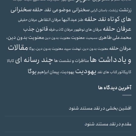
سخنرانی
سخنرانی موضوعی نقد حلقه
زرتشت
زرتشت، باستان گرایی
های کوتاه نقد حلقه
عبدالبها
عرفان التقاطی
طنز
عرفان حقیقی
عرفان حلقه
قانون جذب
عرفان های نوظهور
عرفان کاذب
فرقه
محمدعلی طاهری
معنویت بدون دین،
معنویت
معنویت بدون دین
مسیحیت
مقالات
عرفان حلقه
معنویت بدون دین، یوگا
معنویت بدون دین، نهضت سپید
و یادداشت ها
چند رسانه ای
مناظرات و نشست ها
کابالا
یهودیت
یوگا
یهودیت، پیمان ابراهیم
کاریکاتور
کتاب های نقد
آخرین دیدگاه ها
افشین بخشی
در
نقد مستند شنود
مقدم
در
نقد مستند شنود