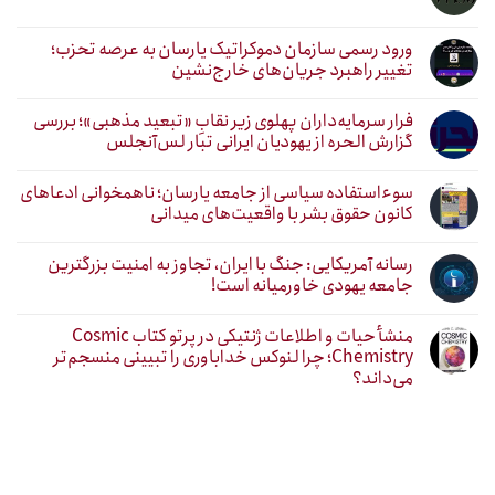
ورود رسمی سازمان دموکراتیک یارسان به عرصه تحزب؛
تغییر راهبرد جریان‌های خارج‌نشین
فرار سرمایه‌داران پهلوی زیر نقابِ «تبعید مذهبی»؛ بررسی
گزارش الحره از یهودیان ایرانی تبار لس‌آنجلس
سوءاستفاده سیاسی از جامعه یارسان؛ ناهمخوانی ادعاهای
کانون حقوق بشر با واقعیت‌های میدانی
رسانه آمریکایی: جنگ با ایران، تجاوز به امنیت بزرگترین
جامعه یهودی خاورمیانه است!
منشأ حیات و اطلاعات ژنتیکی در پرتو کتاب Cosmic
Chemistry؛ چرا لنوکس خداباوری را تبیینی منسجم‌تر
می‌داند؟