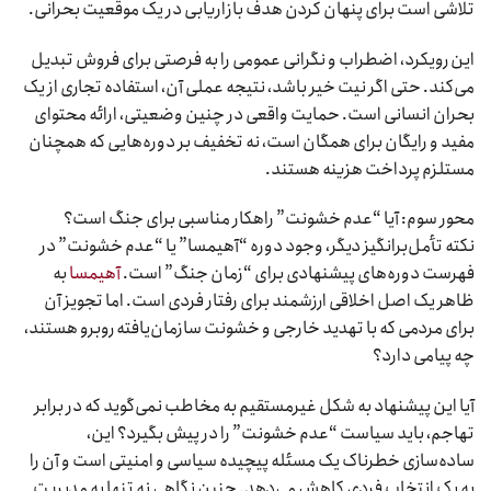
تلاشی است برای پنهان کردن هدف بازاریابی در یک موقعیت بحرانی.
این رویکرد، اضطراب و نگرانی عمومی را به فرصتی برای فروش تبدیل
می‌کند. حتی اگر نیت خیر باشد، نتیجه عملی آن، استفاده تجاری از یک
بحران انسانی است. حمایت واقعی در چنین وضعیتی، ارائه محتوای
مفید و رایگان برای همگان است، نه تخفیف بر دوره‌هایی که همچنان
مستلزم پرداخت هزینه هستند.
محور سوم: آیا “عدم خشونت” راهکار مناسبی برای جنگ است؟
نکته تأمل‌برانگیز دیگر، وجود دوره “آهیمسا” یا “عدم خشونت” در
فهرست دوره‌های پیشنهادی برای “زمان جنگ” است.
آهیمسا
به
ظاهر یک اصل اخلاقی ارزشمند برای رفتار فردی است. اما تجویز آن
برای مردمی که با تهدید خارجی و خشونت سازمان‌یافته روبرو هستند،
چه پیامی دارد؟
آیا این پیشنهاد به شکل غیرمستقیم به مخاطب نمی‌گوید که در برابر
تهاجم، باید سیاست “عدم خشونت” را در پیش بگیرد؟ این،
ساده‌سازی خطرناک یک مسئله پیچیده سیاسی و امنیتی است و آن را
به یک انتخاب فردی کاهش می‌دهد. چنین نگاهی نه تنها به مدیریت