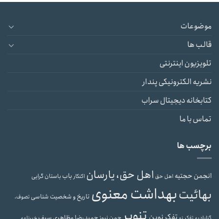
موضوعات
قالب ها
تلویزیون اینترنتی
نشریه الکترونیکی پندار
کتابخانه دیجیتال سراب
تماس با ما
برچسب ها
اهل حق، یارسان
انجمن حجتیه
باب
باستان گرایی
اهل حق
اکنکار
بهداشت معنوی
بهائیت
تاریخ و شخصیت شناسی
تصوف،
تنویر
تفکر نوین
حمیدرضا مظاهری سیف
جمن نیوز
گنابادیه
تفکر نو
خبرنامه