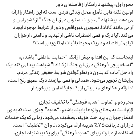
محور اول: پیشنهاد راهکار از فاصله‌ای دور
اولین نکته قابل تأمل، محل زندگی فردی است که این راهکار را ارائه
می‌دهد. پیشنهاد “مدیریت استرس در زمان جنگ” از کشور امن و
آرامی مانند کانادا، تصویری غیرواقعی و دور از شرایط موجود ایجاد
می‌کند. آیا درک واقعی اضطراب ناشی از تهدید و ناامنی، از هزاران
کیلومتر فاصله و در یک محیط باثبات امکان‌پذیر است؟
اینجاست که این اقدام، بیش از آنکه “حمایت عاطفی” باشد، به
“نسخه‌پیچی فرهنگی در زمان جنگ از کانادا” شباهت پیدا می‌کند؛ یک
راه حل آماده که بدون در نظر گرفتن شرایط حقیقی زندگی مردم،
برایشان تجویز می‌شود. همدلی واقعی نیازمند درک عمیق رنج است،
نه ارائه راهکارهای مدیریتی از یک جایگاه امن و برخوردار.
محور دوم: تفاوت “هدیه فرهنگی” با تخفیف تجاری
لازم است به معنای واژه‌ها پایبند باشیم. “هدیه” چیزی است که بدون
انتظار جبران یا پرداخت هزینه، بخشیده می‌شود. زمانی که یک خدمات
در ازای دریافت ۷۵٪ هزینه ارائه می‌گردد، نام آن “تخفیف” است.
استفاده از عبارت زیبای “هدیه فرهنگی” برای یک پیشنهاد تجاری،