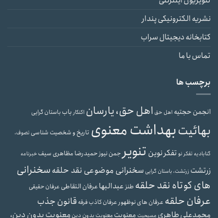
تلویزیون اینترنتی
نشریه الکترونیکی پندار
کتابخانه دیجیتال سراب
تماس با ما
برچسب ها
اهل حق، یارسان
انجمن حجتیه
باب
باستان گرایی
اهل حق
اکنکار
بهداشت معنوی
بهائیت
تاریخ و شخصیت شناسی
تصوف،
تنویر
تفکر نوین
حمیدرضا مظاهری سیف
جمن نیوز
گنابادیه
تفکر نو
خبرنامه
سخنرانی
سخنرانی موضوعی نقد حلقه
زرتشت
زرتشت، باستان گرایی
های کوتاه نقد حلقه
عبدالبها
عرفان التقاطی
طنز
عرفان حقیقی
عرفان حلقه
قانون جذب
عرفان های نوظهور
عرفان کاذب
فرقه
محمدعلی طاهری
معنویت بدون دین،
معنویت
معنویت بدون دین
مسیحیت