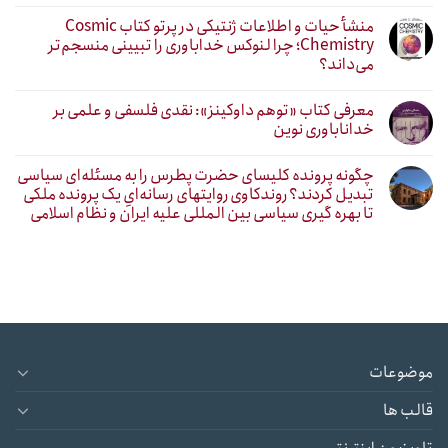
منشأ حیات و اطلاعات ژنتیکی در پرتو کتاب Cosmic
Chemistry؛ چرا لنوکس خداباوری را تبیینی منسجم‌تر
می‌داند؟
معرفی کتاب «توهم داوکینز»: نقدی فلسفی و علمی بر
خداناباوری نوین
چگونه پرونده کلیسای حضرت پطرس را به مسئله‌ای سیاسی
تبدیل کردند؟ روندکاوی روایتهای رسانه‌ایِ یک پرونده ملکی
تا بهره گیری سیاسی بین المللی علیه ایران و نظام اسلامی
موضوعات
قالب ها