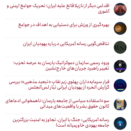
اقدامی دیگر از نازیلا قانع علیه ایران؛ تحریک جوامع ارمنی و
آشوری
بهره‌گیری از ورزش برای دستیابی به اهداف در جوامع
تناقض‌گویی رسانه آمریکایی درباره یهودیان ایران
ورود رسمی سازمان دموکراتیک یارسان به عرصه تحزب؛
تغییر راهبرد جریان‌های خارج‌نشین
فرار سرمایه‌داران پهلوی زیر نقابِ «تبعید مذهبی»؛ بررسی
گزارش الحره از یهودیان ایرانی تبار لس‌آنجلس
سوءاستفاده سیاسی از جامعه یارسان؛ ناهمخوانی ادعاهای
کانون حقوق بشر با واقعیت‌های میدانی
رسانه آمریکایی: جنگ با ایران، تجاوز به امنیت بزرگترین
جامعه یهودی خاورمیانه است!