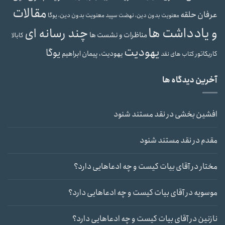
مقالات
عرفان حلقه
معنویت بدون دین، یوگا
معنویت بدون دین، نهضت سپید
و یادداشت ها
چند رسانه ای
مناظرات و نشست ها
کابالا
یهودیت
یوگا
یهودیت، پیمان ابراهیم
کاریکاتور
کتاب های نقد
آخرین دیدگاه ها
افشین بخشی
در
نقد مستند شنود
مقدم
در
نقد مستند شنود
مختار
در
آقای بیات کیست و چه ادعاهایی دارد؟
موسویه
در
آقای بیات کیست و چه ادعاهایی دارد؟
نازنین
در
آقای بیات کیست و چه ادعاهایی دارد؟