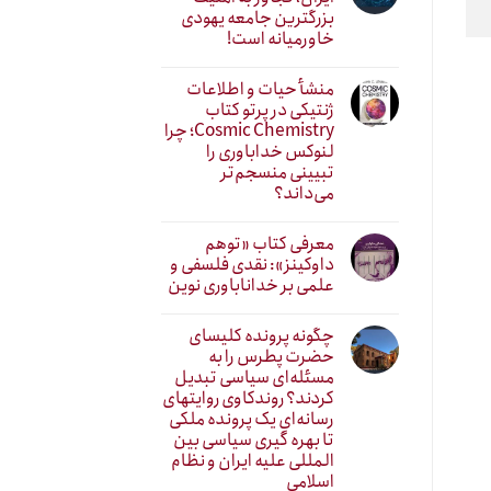
بزرگترین جامعه یهودی
خاورمیانه است!
منشأ حیات و اطلاعات
ژنتیکی در پرتو کتاب
Cosmic Chemistry؛ چرا
لنوکس خداباوری را
تبیینی منسجم‌تر
می‌داند؟
معرفی کتاب «توهم
داوکینز»: نقدی فلسفی و
علمی بر خداناباوری نوین
چگونه پرونده کلیسای
حضرت پطرس را به
مسئله‌ای سیاسی تبدیل
کردند؟ روندکاوی روایتهای
رسانه‌ایِ یک پرونده ملکی
تا بهره گیری سیاسی بین
المللی علیه ایران و نظام
اسلامی