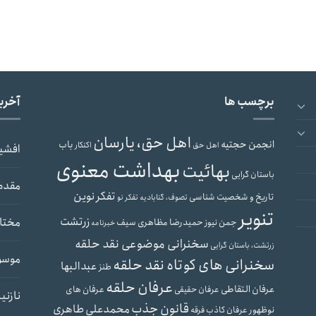
برچسب ها
آخری
اهل حق، یارسان
انجمن حجتیه
باب
اهل حق
اکنکار
افشی
بهداشت معنوی
بهائیت
باستان گرایی
مقدم
تفکر نوین
تاریخ و شخصیت شناسی
تصوف، گنابادیه
تفکر نو
تنویر
زرتشت
مختار
حمیدرضا مظاهری سیف
جمن نیوز
خبرنامه
سخنرانی موضوعی نقد حلقه
زرتشت، باستان گرایی
موسو
سخنرانی های کوتاه نقد حلقه
عبدالبها
طنز
عرفان حلقه
عرفان التقاطی
عرفان های
عرفان حقیقی
نازنی
قانون جذب
محمدعلی طاهری
نوظهور
عرفان کاذب
فرقه