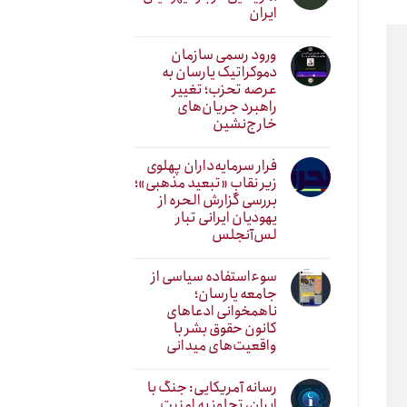
ایران
ورود رسمی سازمان
دموکراتیک یارسان به
عرصه تحزب؛ تغییر
راهبرد جریان‌های
خارج‌نشین
فرار سرمایه‌داران پهلوی
زیر نقابِ «تبعید مذهبی»؛
بررسی گزارش الحره از
یهودیان ایرانی تبار
لس‌آنجلس
سوءاستفاده سیاسی از
جامعه یارسان؛
ناهمخوانی ادعاهای
کانون حقوق بشر با
واقعیت‌های میدانی
رسانه آمریکایی: جنگ با
ایران، تجاوز به امنیت