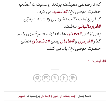
که در سختی معیشت بودند را نسبت به انقلاب
حضرت موسی (ع)
#دلسرد
می کرد.
۲. از پرداخت زکات طفره می رفت. به عبارتی
#فرارمالیاتی
داشت.
پس از این
#طغیان
ها، خداوند اسم قارون را در
کنار
#فرعون
و
#هامان
یعنی
#دشمنان
اصلی
حضرت موسی (ع) یاد می کند.
#ادامه_دارد
دسته بندی:
چند رسانه ای
,
دین و دینداری
برچسب ها:
تنویر