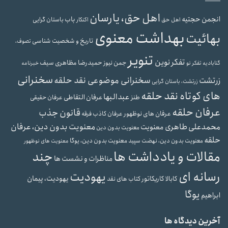
اهل حق، یارسان
انجمن حجتیه
باب
باستان گرایی
اهل حق
اکنکار
بهداشت معنوی
بهائیت
تاریخ و شخصیت شناسی
تصوف،
تنویر
تفکر نوین
حمیدرضا مظاهری سیف
جمن نیوز
گنابادیه
تفکر نو
خبرنامه
سخنرانی
سخنرانی موضوعی نقد حلقه
زرتشت
زرتشت، باستان گرایی
های کوتاه نقد حلقه
عبدالبها
عرفان التقاطی
طنز
عرفان حقیقی
عرفان حلقه
قانون جذب
عرفان های نوظهور
عرفان کاذب
فرقه
محمدعلی طاهری
معنویت بدون دین، عرفان
معنویت
معنویت بدون دین
حلقه
معنویت بدون دین، یوگا
معنویت بدون دین، نهضت سپید
معنویت های نوظهور
مقالات و یادداشت ها
چند
مناظرات و نشست ها
رسانه ای
یهودیت
یهودیت، پیمان
کابالا
کاریکاتور
کتاب های نقد
یوگا
ابراهیم
آخرین دیدگاه ها