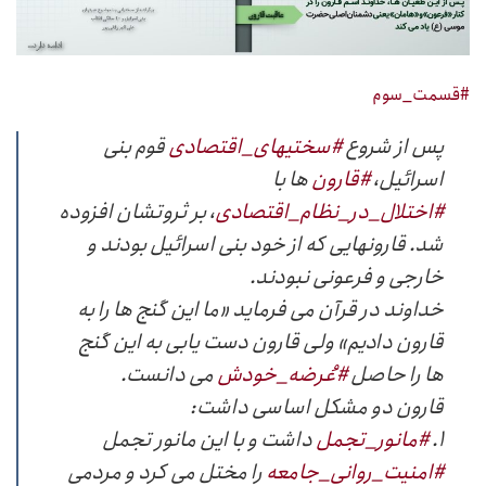
#قسمت_سوم
پس از شروع
#سختیهای_اقتصادی
قوم بنی
اسرائیل،
#قارون
ها با
#اختلال_در_نظام_اقتصادی
، بر ثروتشان افزوده
شد. قارونهایی که از خود بنی اسرائیل بودند و
خارجی و فرعونی نبودند.
خداوند در قرآن می فرماید «ما این گنج ها را به
قارون دادیم» ولی قارون دست یابی به این گنج
ها را حاصل
#عُرضه_خودش
می دانست.
قارون دو مشکل اساسی داشت:
۱.
#مانور_تجمل
داشت و با این مانور تجمل
#امنیت_روانی_جامعه
را مختل می کرد و مردمی