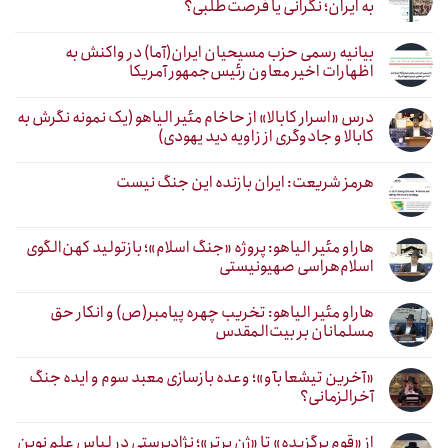
به ایران؛ نگرانی یا فرصت‌طلبی؟
بیانیه رسمی حزب مسیحیان ایران(آما) در واکنش به
اظهارات اخیر معاون رئیس‌جمهور آمریکا
درس «اسرار کابالا» از حاخام مئیر الیاهو (یک نمونه نگرش به
کابالا و جادوگری از زاویه دید یهودی)
هرمز شریعت: ایران بازنده این جنگ نیست
هاراو مئیر الیاهو: پروژه «جنگ اسلام»؛ بازتولید کهن‌الگوی
اسلام‌هراسی صهیونیستی
هاراو مئیر الیاهو: تخریب چهره پیامبر(ص) و انکار حق
مسلمانان بر بیت‌المقدس
«آخرین تیشعا بآو»؛ وعده بازسازی معبد سوم و ایده جنگ
آخرالزمانی؟
از «قوم برگزیده» تا «ژن برتر»؛ نژادپرستی در لباس علم نوین