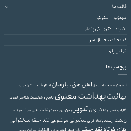
قالب ها
تلویزیون اینترنتی
نشریه الکترونیکی پندار
کتابخانه دیجیتال سراب
تماس با ما
برچسب ها
اهل حق، یارسان
انجمن حجتیه
باب
باستان گرایی
اهل حق
اکنکار
بهداشت معنوی
بهائیت
تاریخ و شخصیت شناسی
تصوف،
تنویر
تفکر نوین
حمیدرضا مظاهری سیف
جمن نیوز
گنابادیه
تفکر نو
خبرنامه
سخنرانی
سخنرانی موضوعی نقد حلقه
زرتشت
زرتشت، باستان گرایی
های کوتاه نقد حلقه
عبدالبها
عرفان التقاطی
طنز
عرفان حقیقی