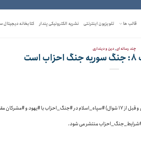
قالب ها
تلویزیون اینترنتی
نشریه الکترونیکی پندار
کتابخانه دیجیتال س
چند رسانه ای
,
دین و دینداری
ست
در سال ۵ هجری، در چنین ایامی (بعد از ماه رمضان و قبل از ۱۷ شوال) #سپاه_اسلام در #جنگ_احزاب با #یهود و #مشرکان 
شرایط_جنگ_احزاب منتشر می شود.