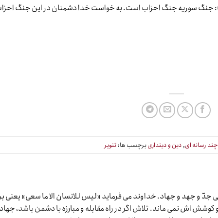
??? آیت الله مکارم شیرازی (ماه رمضان سال ۱۳۹۱): جنگ سوریه جنگ احزاب است. به خواست خدا دشمنان در این جنگ احز
ند رسانه ای
,
دین و دینداری
برچسب ها:
تنویر
دّ و جهد و جهاد. خداوند می فرماید «لیس للانسان الا ما سعی» یعنی بر
وشش اش نمی ماند. تلاش اگر در راه مقابله و مبارزه با دشمن باشد، جهاد