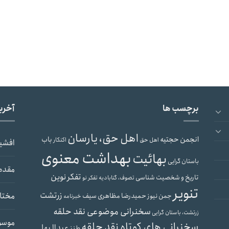
برچسب ها
آخری
اهل حق، یارسان
انجمن حجتیه
باب
اهل حق
اکنکار
افشی
بهداشت معنوی
بهائیت
باستان گرایی
مقدم
تفکر نوین
تاریخ و شخصیت شناسی
تصوف، گنابادیه
تفکر نو
تنویر
زرتشت
مختار
جمن نیوز
حمیدرضا مظاهری سیف
خبرنامه
سخنرانی موضوعی نقد حلقه
زرتشت، باستان گرایی
موسو
سخنرانی های کوتاه نقد حلقه
عبدالبها
طنز