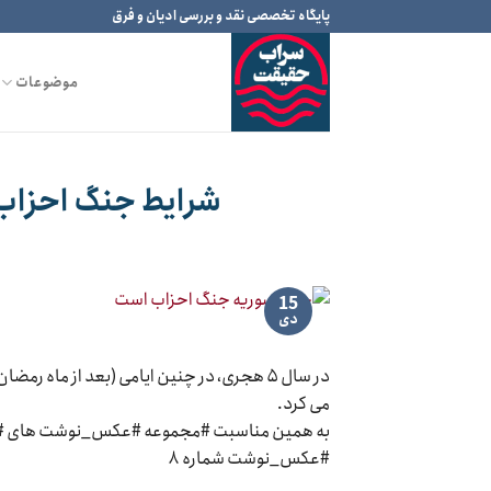
Ski
پایگاه تخصصی نقد و بررسی ادیان و فرق
t
conten
موضوعات
شرایط جنگ احزاب ۸: جنگ سوریه جنگ احزاب ا
15
دی
می کرد.
به همین مناسبت #مجموعه #عکس_نوشت های #
#عکس_نوشت شماره ۸