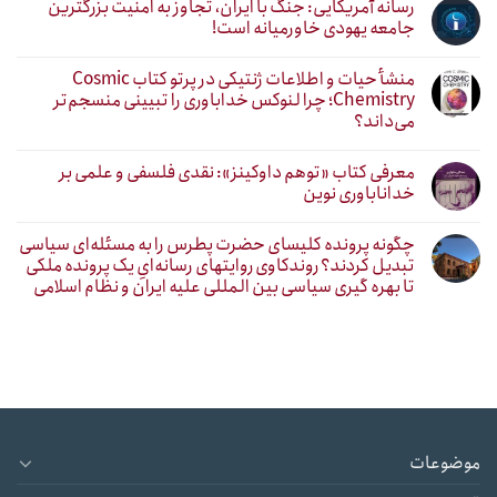
رسانه آمریکایی: جنگ با ایران، تجاوز به امنیت بزرگترین
جامعه یهودی خاورمیانه است!
منشأ حیات و اطلاعات ژنتیکی در پرتو کتاب Cosmic
Chemistry؛ چرا لنوکس خداباوری را تبیینی منسجم‌تر
می‌داند؟
معرفی کتاب «توهم داوکینز»: نقدی فلسفی و علمی بر
خداناباوری نوین
چگونه پرونده کلیسای حضرت پطرس را به مسئله‌ای سیاسی
تبدیل کردند؟ روندکاوی روایتهای رسانه‌ایِ یک پرونده ملکی
تا بهره گیری سیاسی بین المللی علیه ایران و نظام اسلامی
موضوعات