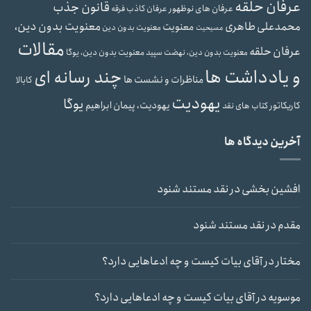
عرفان حلقه
قانون جذب
عرفان های نوظهور
عرفان کاذب
فرقه
محمدعلی طاهری
معنویت بدون دین،
معنویت
معنویت بدون دین
مسیحیت
مقالات
عرفان حلقه
معنویت بدون دین، یوگا
معنویت بدون دین، نهضت سپید
و یادداشت ها
چند رسانه ای
مناظرات و نشست ها
کابالا
یهودیت
یوگا
یهودیت، پیمان ابراهیم
کاریکاتور
کتاب های نقد
آخرین دیدگاه ها
افشین بخشی
در
نقد مستند شنود
مقدم
در
نقد مستند شنود
مختار
در
آقای بیات کیست و چه ادعاهایی دارد؟
موسویه
در
آقای بیات کیست و چه ادعاهایی دارد؟