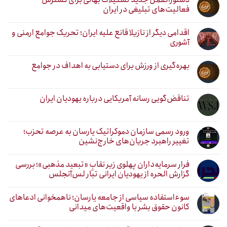
فعالیت‌های تبلیغی در ایران
اقدامی دیگر از نازیلا قانع علیه ایران؛ تحریک جوامع ارمنی و
آشوری
بهره‌گیری از ورزش برای دستیابی به اهداف در جوامع
تناقض‌گویی رسانه آمریکایی درباره یهودیان ایران
ورود رسمی سازمان دموکراتیک یارسان به عرصه تحزب؛
تغییر راهبرد جریان‌های خارج‌نشین
فرار سرمایه‌داران پهلوی زیر نقابِ «تبعید مذهبی»؛ بررسی
گزارش الحره از یهودیان ایرانی تبار لس‌آنجلس
سوءاستفاده سیاسی از جامعه یارسان؛ ناهمخوانی ادعاهای
کانون حقوق بشر با واقعیت‌های میدانی