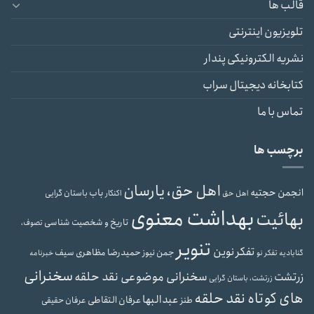
قالب ها
تلویزیون اینترنتی
نشریه الکترونیکی پندار
کتابخانه دیجیتال سراب
تماس با ما
برچسب ها
اهل حق، یارسان
انجمن حجتیه
باب
باستان گرایی
اهل حق
اکنکار
بهداشت معنوی
بهائیت
تاریخ و شخصیت شناسی
تصوف،
تنویر
تفکر نوین
حمیدرضا مظاهری سیف
جمن نیوز
گنابادیه
تفکر نو
خبرنامه
سخنرانی
سخنرانی موضوعی نقد حلقه
زرتشت
زرتشت، باستان گرایی
های کوتاه نقد حلقه
عبدالبها
عرفان التقاطی
طنز
عرفان حقیقی