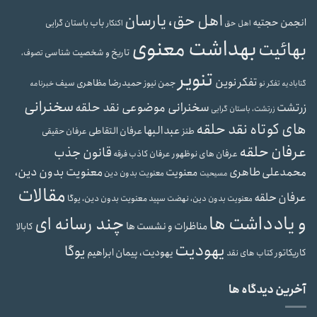
اهل حق، یارسان
انجمن حجتیه
باب
باستان گرایی
اهل حق
اکنکار
بهداشت معنوی
بهائیت
تاریخ و شخصیت شناسی
تصوف،
تنویر
تفکر نوین
حمیدرضا مظاهری سیف
جمن نیوز
گنابادیه
تفکر نو
خبرنامه
سخنرانی
سخنرانی موضوعی نقد حلقه
زرتشت
زرتشت، باستان گرایی
های کوتاه نقد حلقه
عبدالبها
عرفان التقاطی
طنز
عرفان حقیقی
عرفان حلقه
قانون جذب
عرفان های نوظهور
عرفان کاذب
فرقه
محمدعلی طاهری
معنویت بدون دین،
معنویت
معنویت بدون دین
مسیحیت
مقالات
عرفان حلقه
معنویت بدون دین، یوگا
معنویت بدون دین، نهضت سپید
و یادداشت ها
چند رسانه ای
مناظرات و نشست ها
کابالا
یهودیت
یوگا
یهودیت، پیمان ابراهیم
کاریکاتور
کتاب های نقد
آخرین دیدگاه ها