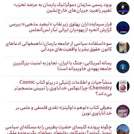
ورود رسمی سازمان دموکراتیک یارسان به عرصه تحزب؛
تغییر راهبرد جریان‌های خارج‌نشین
فرار سرمایه‌داران پهلوی زیر نقابِ «تبعید مذهبی»؛ بررسی
گزارش الحره از یهودیان ایرانی تبار لس‌آنجلس
سوءاستفاده سیاسی از جامعه یارسان؛ ناهمخوانی ادعاهای
کانون حقوق بشر با واقعیت‌های میدانی
رسانه آمریکایی: جنگ با ایران، تجاوز به امنیت بزرگترین
جامعه یهودی خاورمیانه است!
منشأ حیات و اطلاعات ژنتیکی در پرتو کتاب Cosmic
Chemistry؛ چرا لنوکس خداباوری را تبیینی منسجم‌تر
می‌داند؟
معرفی کتاب «توهم داوکینز»: نقدی فلسفی و علمی بر
خداناباوری نوین
چگونه پرونده کلیسای حضرت پطرس را به مسئله‌ای سیاسی
تبدیل کردند؟ روندکاوی روایتهای رسانه‌ایِ یک پرونده ملکی