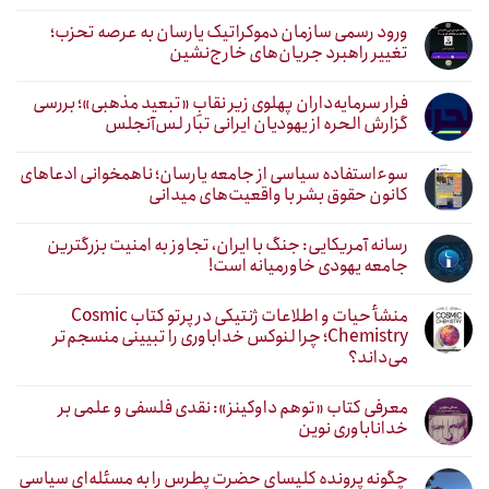
ورود رسمی سازمان دموکراتیک یارسان به عرصه تحزب؛
تغییر راهبرد جریان‌های خارج‌نشین
فرار سرمایه‌داران پهلوی زیر نقابِ «تبعید مذهبی»؛ بررسی
گزارش الحره از یهودیان ایرانی تبار لس‌آنجلس
سوءاستفاده سیاسی از جامعه یارسان؛ ناهمخوانی ادعاهای
کانون حقوق بشر با واقعیت‌های میدانی
رسانه آمریکایی: جنگ با ایران، تجاوز به امنیت بزرگترین
جامعه یهودی خاورمیانه است!
منشأ حیات و اطلاعات ژنتیکی در پرتو کتاب Cosmic
Chemistry؛ چرا لنوکس خداباوری را تبیینی منسجم‌تر
می‌داند؟
معرفی کتاب «توهم داوکینز»: نقدی فلسفی و علمی بر
خداناباوری نوین
چگونه پرونده کلیسای حضرت پطرس را به مسئله‌ای سیاسی