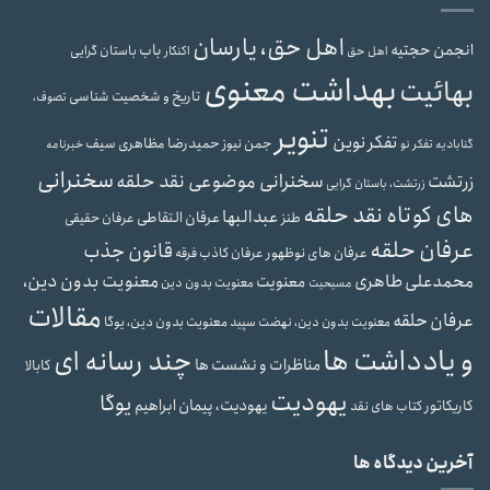
اهل حق، یارسان
انجمن حجتیه
باب
باستان گرایی
اهل حق
اکنکار
بهداشت معنوی
بهائیت
تاریخ و شخصیت شناسی
تصوف،
تنویر
تفکر نوین
حمیدرضا مظاهری سیف
جمن نیوز
گنابادیه
تفکر نو
خبرنامه
سخنرانی
سخنرانی موضوعی نقد حلقه
زرتشت
زرتشت، باستان گرایی
های کوتاه نقد حلقه
عبدالبها
عرفان التقاطی
طنز
عرفان حقیقی
عرفان حلقه
قانون جذب
عرفان های نوظهور
عرفان کاذب
فرقه
محمدعلی طاهری
معنویت بدون دین،
معنویت
معنویت بدون دین
مسیحیت
مقالات
عرفان حلقه
معنویت بدون دین، یوگا
معنویت بدون دین، نهضت سپید
و یادداشت ها
چند رسانه ای
مناظرات و نشست ها
کابالا
یهودیت
یوگا
یهودیت، پیمان ابراهیم
کاریکاتور
کتاب های نقد
آخرین دیدگاه ها