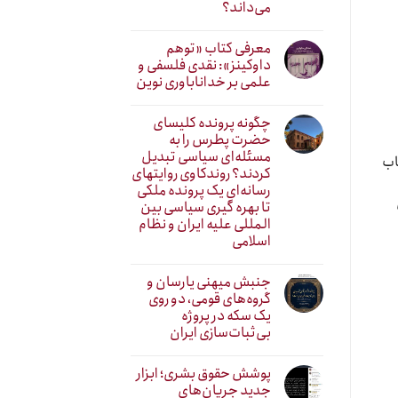
می‌داند؟
معرفی کتاب «توهم
داوکینز»: نقدی فلسفی و
علمی بر خداناباوری نوین
چگونه پرونده کلیسای
حضرت پطرس را به
مسئله‌ای سیاسی تبدیل
اب
کردند؟ روندکاوی روایتهای
رسانه‌ایِ یک پرونده ملکی
تا بهره گیری سیاسی بین
المللی علیه ایران و نظام
اسلامی
جنبش میهنی یارسان و
گروه‌های قومی، دو روی
یک سکه در پروژه
بی‌ثبات‌سازی ایران
پوشش حقوق بشری؛ ابزار
جدید جریان‌های