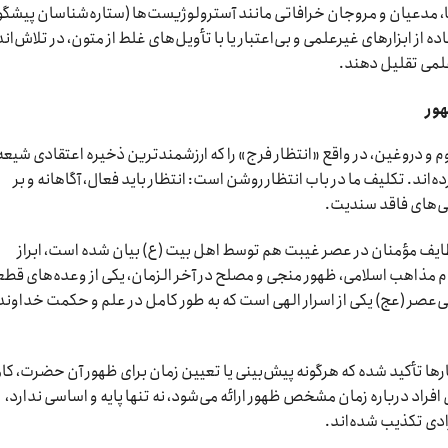
مدعیان و مروجان خرافاتی مانند آسترولوژیست‌ها (ستاره‌شناسان پیشگو
 از ابزار‌های غیرعلمی و بی‌اعتبار یا با تأویل‌های غلط از متون، در تلاش‌اند 
لمی تقلیل دهند.
هور
وم و دروغین، در واقع «انتظار فرج» را که ارزشمندترین ذخیره اعتقادی شیعه
ند. تکلیف ما در باب انتظار روشن است: انتظار باید فعال، آگاهانه و بر
یی‌های فاقد سندیت.
ظایف مؤمنان در عصر غیبت هم توسط اهل بیت (ع) بیان شده است، ابراز
ام مذاهب اسلامی، ظهور منجی و مصلح در آخر الزمان، یکی از وعده‌های قط
صر (عج) یکی از اسرار الهی است که به طور کامل در علم و حکمت خداوند
‌ها تأکید شده که هرگونه پیش‌بینی یا تعیین زمان برای ظهور آن حضرت، کامل
 افراد درباره زمان مشخص ظهور ارائه می‌شود، نه تنها پایه و اساسی ندارد،
دی تکذیب شده‌اند.