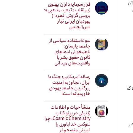
آن
فرار سرمایه‌داران پهلوی
زیر نقابِ «تبعید مذهبی»؛
بررسی گزارش الحره از
یهودیان ایرانی تبار
لس‌آنجلس
سوءاستفاده سیاسی از
جامعه یارسان؛
ناهمخوانی ادعاهای
کانون حقوق بشر با
واقعیت‌های میدانی
رسانه آمریکایی: جنگ با
ایران، تجاوز به امنیت
بزرگترین جامعه یهودی
 که
خاورمیانه است!
منشأ حیات و اطلاعات
ژنتیکی در پرتو کتاب
Cosmic Chemistry؛ چرا
در
لنوکس خداباوری را
تبیینی منسجم‌تر