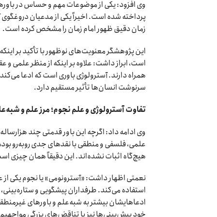
وی افزود: یکی از موضوعات مهم و حساس در باور‌ه
پرداخته شده است. اخیراً یکی از مدعیان دروغگوی آ
زمان دقیق ظهور امام زمان را مشخص کرده است.
این پژوهشگر معنویت‌های نوظهور با تأکید بر اینکه 
است، ابراز داشت: علاوه بر اینکه از منظر علمی و عق
همراه دارند. آسترولوژی باوری است که ادعا می‌کند
سرنوشت انسان‌ها تأثیر مستقیم دارد.
تفاوت آسترولوژی و علم نجوم؛ مرز علم و شبه‌ع
وی ادامه داد: اگرچه این باور قدمتی چند هزارساله 
علمی، فلسفی و منطقی با نقد‌های جدی رو‌به‌رو بو
هیچ‌گاه اثبات نشده‌اند. این دقیقاً همان چیزی است ک
نعمتی اظهار داشت: «آسترونومی» یا نجوم یکی از 
استفاده می‌کند. طرفداران پیشگویی و ستاره‌بینی،
ادعاهایشان بیشتر به شبه‌علم و باور‌های غیرمنطقی
خود پیش‌بینی‌ها نیز با تناقض‌های بزرگی مواجهیم.