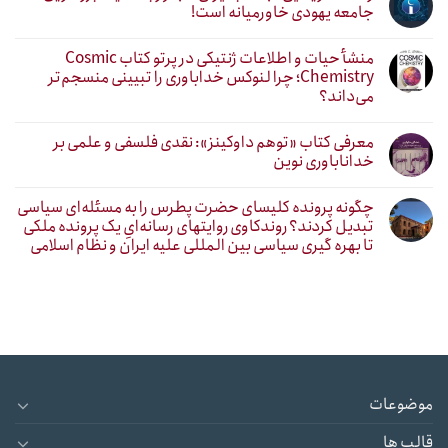
جامعه یهودی خاورمیانه است!
منشأ حیات و اطلاعات ژنتیکی در پرتو کتاب Cosmic
Chemistry؛ چرا لنوکس خداباوری را تبیینی منسجم‌تر
می‌داند؟
معرفی کتاب «توهم داوکینز»: نقدی فلسفی و علمی بر
خداناباوری نوین
چگونه پرونده کلیسای حضرت پطرس را به مسئله‌ای سیاسی
تبدیل کردند؟ روندکاوی روایتهای رسانه‌ایِ یک پرونده ملکی
تا بهره گیری سیاسی بین المللی علیه ایران و نظام اسلامی
موضوعات
قالب ها