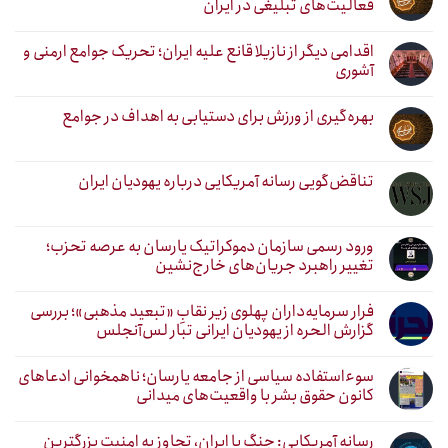
فعالیت‌های تبلیغی در ایران
اقدامی دیگر از نازیلا قانع علیه ایران؛ تحریک جوامع ارمنی و
آشوری
بهره‌گیری از ورزش برای دستیابی به اهداف در جوامع
تناقض‌گویی رسانه آمریکایی درباره یهودیان ایران
ورود رسمی سازمان دموکراتیک یارسان به عرصه تحزب؛
تغییر راهبرد جریان‌های خارج‌نشین
فرار سرمایه‌داران پهلوی زیر نقابِ «تبعید مذهبی»؛ بررسی
گزارش الحره از یهودیان ایرانی تبار لس‌آنجلس
سوءاستفاده سیاسی از جامعه یارسان؛ ناهمخوانی ادعاهای
کانون حقوق بشر با واقعیت‌های میدانی
رسانه آمریکایی: جنگ با ایران، تجاوز به امنیت بزرگترین