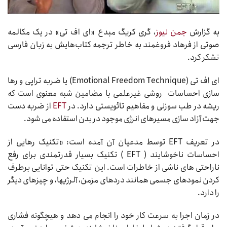
به گزارش
جمن نیوز
، گری کریگ مبدع «ای اف تی» در یک مکالمه
صوتی از فرهاد فروغمند به خاطر ترجمه کتاب‌هایش به زبان فارسی
تشکر کرد.
ای اف تی (Emotional Freedom Technique) یا ضربه تراپی و رها
سازی احساسات روشی غیرعلمی با مضامین شبه معنوی است که
ریشه در طب سوزنی و مفاهیم تائویستی دارد. در
EFT
از ضربه دست
جهت آزاد سازی مسیرهای انرژی موجود در بدن استفاده می شود.
در تعریف EFT توسط مدعیان آن آمده است: «تکنیک رهایی از
احساسات ناخوشایند ( EFT ) تکنیک بسیار قدرتمندی برای رفع
ناراحتی های ناشی از خاطرات است. این تکنیک حتی توانایی برطرف
کردن نمودهای جسمی همانند دردهای مزمن، آلرژیها، و چیزهای دیگر
را دارد.
در زمان اجرا به سرعت کار خود را انجام می دهد و هیچگونه فشاری