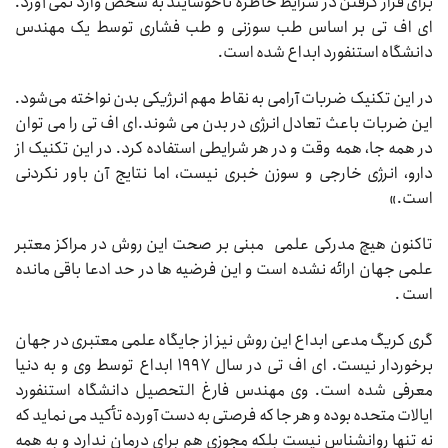
برای قرار گرفتن در شرایط خاطره ناخوشایند به شخص وارد نمی آورد.
ای اف تی بر اساس طب سوزنی و طب فشاری توسط یک مهندس
دانشگاه استنفورد ابداع شده است.
در این تکنیک ضربات آرامی به نقاط مهم انرژیکی بدن نواخته می‌شود.
این ضربات باعث تعادل انرژی در بدن می شوند.ای اف تی را می توان
در همه جا، همه وقت و در هر شرایطی استفاده کرد. در این تکنیک از
دارو، انرژی خارجی و سوزن خبری نیست، اما نتایج آن باور نکردنی
است.»
تاکنون هیچ مدرکی علمی مبنی بر صحت این روش در مراکز معتبر
علمی جهان ارائه نشده است و این فرضیه ها در حد ادعا باقی مانده
است .
گری کریگ مدعی ابداع این روش نیز از جایگاه علمی معتبری در جهان
برخوردار نیست. ای اف تی در سال ۱۹۹۷ ابداع توسط وی و به دنیا
معرفی شده است. وی مهندس فارغ التحصیل دانشگاه استنفورد
ایالات متحده بوده و هر جا که فرصتی به دست آورده تأکید می نماید که
نه تنها روانشناس نیست بلکه مجوزی هم برای درمان ندارد و به همه