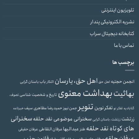
تلویزیون اینترنتی
نشریه الکترونیکی پندار
کتابخانه دیجیتال سراب
تماس با ما
برچسب ها
اهل حق، یارسان
انجمن حجتیه
باب
باستان گرایی
اهل حق
اکنکار
بهداشت معنوی
بهائیت
تاریخ و شخصیت شناسی
تصوف،
تنویر
تفکر نوین
حمیدرضا مظاهری سیف
جمن نیوز
گنابادیه
تفکر نو
خبرنامه
سخنرانی
سخنرانی موضوعی نقد حلقه
زرتشت
زرتشت، باستان گرایی
های کوتاه نقد حلقه
عبدالبها
عرفان التقاطی
طنز
عرفان حقیقی
عرفان حلقه
قانون جذب
عرفان های نوظهور