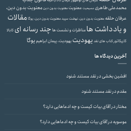
عرفان کاذب
فرقه
محمدعلی طاهری
معنویت بدون دین،
معنویت
معنویت بدون دین
مسیحیت
مقالات
عرفان حلقه
معنویت بدون دین، یوگا
معنویت بدون دین، نهضت سپید
و یادداشت ها
چند رسانه ای
مناظرات و نشست ها
کابالا
یهودیت
یوگا
یهودیت، پیمان ابراهیم
کاریکاتور
کتاب های نقد
آخرین دیدگاه ها
افشین بخشی
در
نقد مستند شنود
مقدم
در
نقد مستند شنود
مختار
در
آقای بیات کیست و چه ادعاهایی دارد؟
موسویه
در
آقای بیات کیست و چه ادعاهایی دارد؟