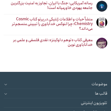
رسانه آمریکایی: جنگ با ایران، تجاوز به امنیت بزرگترین
جامعه یهودی خاورمیانه است!
منشأ حیات و اطلاعات ژنتیکی در پرتو کتاب Cosmic
Chemistry؛ چرا لنوکس خداباوری را تبیینی منسجم‌تر
می‌داند؟
معرفی کتاب «توهم داوکینز»: نقدی فلسفی و علمی بر
خداناباوری نوین
موضوعات
قالب ها
تلویزیون اینترنتی