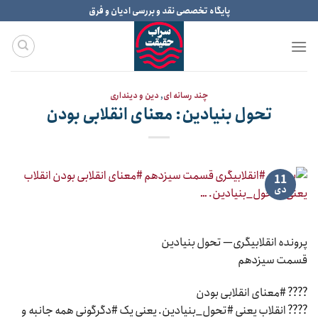
Ski
پایگاه تخصصی نقد و بررسی ادیان و فرق
t
conten
چند رسانه ای
,
دین و دینداری
تحول بنیادین: معنای انقلابی بودن
11
دی
پرونده انقلابیگری— تحول بنیادین
قسمت سیزدهم
???? #معنای انقلابی بودن
???? انقلاب یعنی #تحول_بنیادین. یعنی یک #دگرگونی همه جانبه و