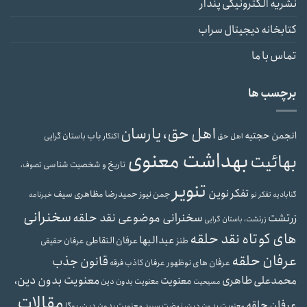
نشریه الکترونیکی پندار
کتابخانه دیجیتال سراب
تماس با ما
برچسب ها
اهل حق، یارسان
انجمن حجتیه
باب
باستان گرایی
اهل حق
اکنکار
بهداشت معنوی
بهائیت
تاریخ و شخصیت شناسی
تصوف،
تنویر
تفکر نوین
حمیدرضا مظاهری سیف
جمن نیوز
گنابادیه
تفکر نو
خبرنامه
سخنرانی
سخنرانی موضوعی نقد حلقه
زرتشت
زرتشت، باستان گرایی
های کوتاه نقد حلقه
عبدالبها
عرفان التقاطی
طنز
عرفان حقیقی
عرفان حلقه
قانون جذب
عرفان های نوظهور
عرفان کاذب
فرقه
محمدعلی طاهری
معنویت بدون دین،
معنویت
معنویت بدون دین
مسیحیت
مقالات
عرفان حلقه
معنویت بدون دین، یوگا
معنویت بدون دین، نهضت سپید