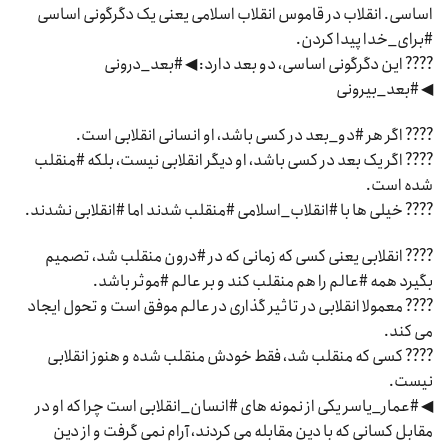
اساسی. انقلاب در قاموس انقلاب اسلامی یعنی یک دگرگونی اساسی
#برای_خدا پیدا کردن.
???? این دگرگونی اساسی، دو بعد دارد: ◀ #بعد_درونی
◀ #بعد_بیرونی
???? اگر هر #دو_بعد در کسی باشد، او انسانی انقلابی است.
???? اگر یک بعد در کسی باشد، او دیگر انقلابی نیست، بلکه #منقلب
شده است.
???? خیلی ها با #انقلاب_اسلامی #منقلب شدند اما #انقلابی نشدند.
???? انقلابی یعنی کسی که زمانی که در #درون منقلب شد، تصمیم
بگیرد همه #عالم را هم منقلب کند و بر عالم #موثر باشد.
???? معمولا انقلابی در تاثیر گذاری در عالم موفق است و تحول ایجاد
می کند.
???? کسی که منقلب شد، فقط خودش منقلب شده و هنوز انقلابی
نیست.
◀ #عمار_یاسر یکی از نمونه های #انسان_انقلابی است چرا که او در
مقابل کسانی که با دین مقابله می کردند، آرام نمی گرفت و از دین