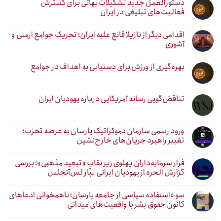
دستورالعمل جدید تشکیلات بهائی برای گسترش
فعالیت‌های تبلیغی در ایران
اقدامی دیگر از نازیلا قانع علیه ایران؛ تحریک جوامع ارمنی و
آشوری
بهره‌گیری از ورزش برای دستیابی به اهداف در جوامع
تناقض‌گویی رسانه آمریکایی درباره یهودیان ایران
ورود رسمی سازمان دموکراتیک یارسان به عرصه تحزب؛
تغییر راهبرد جریان‌های خارج‌نشین
فرار سرمایه‌داران پهلوی زیر نقابِ «تبعید مذهبی»؛ بررسی
گزارش الحره از یهودیان ایرانی تبار لس‌آنجلس
سوءاستفاده سیاسی از جامعه یارسان؛ ناهمخوانی ادعاهای
کانون حقوق بشر با واقعیت‌های میدانی