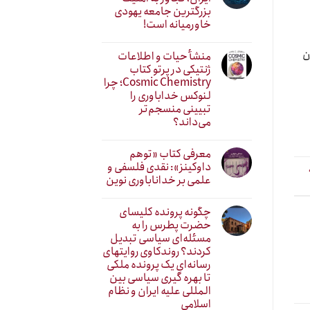
بزرگترین جامعه یهودی
خاورمیانه است!
ن
منشأ حیات و اطلاعات
ژنتیکی در پرتو کتاب
Cosmic Chemistry؛ چرا
لنوکس خداباوری را
تبیینی منسجم‌تر
می‌داند؟
معرفی کتاب «توهم
داوکینز»: نقدی فلسفی و
علمی بر خداناباوری نوین
چگونه پرونده کلیسای
حضرت پطرس را به
مسئله‌ای سیاسی تبدیل
کردند؟ روندکاوی روایتهای
رسانه‌ایِ یک پرونده ملکی
تا بهره گیری سیاسی بین
المللی علیه ایران و نظام
اسلامی