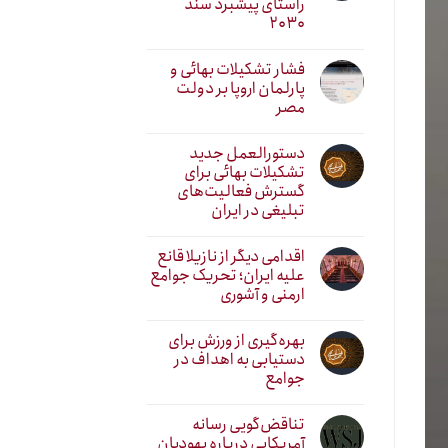
راستای پیشبرد سند
۲۰۳۰
فشار تشکیلات بهائی و
پارلمان اروپا بر دولت
مصر
دستورالعمل جدید
تشکیلات بهائی برای
گسترش فعالیت‌های
تبلیغی در ایران
اقدامی دیگر از نازیلا قانع
علیه ایران؛ تحریک جوامع
ارمنی و آشوری
بهره‌گیری از ورزش برای
دستیابی به اهداف در
جوامع
تناقض‌گویی رسانه
آمریکایی درباره یهودیان