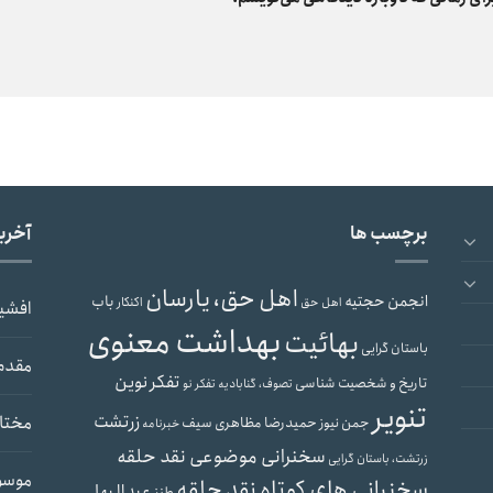
برچسب ها
آخری
اهل حق، یارسان
انجمن حجتیه
باب
اهل حق
اکنکار
افشی
بهداشت معنوی
بهائیت
باستان گرایی
مقدم
تفکر نوین
تاریخ و شخصیت شناسی
تصوف، گنابادیه
تفکر نو
تنویر
زرتشت
مختار
حمیدرضا مظاهری سیف
جمن نیوز
خبرنامه
سخنرانی موضوعی نقد حلقه
زرتشت، باستان گرایی
موسو
سخنرانی های کوتاه نقد حلقه
عبدالبها
طنز