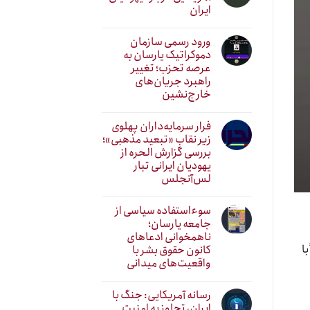
ایران
ورود رسمی سازمان
دموکراتیک یارسان به
عرصه تحزب؛ تغییر
راهبرد جریان‌های
خارج‌نشین
فرار سرمایه‌داران پهلوی
زیر نقابِ «تبعید مذهبی»؛
بررسی گزارش الحره از
یهودیان ایرانی تبار
لس‌آنجلس
سوءاستفاده سیاسی از
جامعه یارسان؛
ناهمخوانی ادعاهای
ا
کانون حقوق بشر با
واقعیت‌های میدانی
رسانه آمریکایی: جنگ با
ایران، تجاوز به امنیت