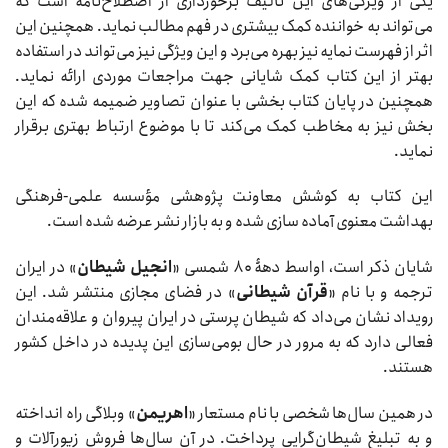
یکی از ویژگی‌‏های این تألیف برخورداری از اصطلاح‌نامه است که
می‏‌تواند به خواننده کمک بیشتری در فهم مطالب نماید. همچنین این
اثر از فهرست نمایه نیز بهره می‌برد و این ویژگی نیز می‌تواند در استفاده
بهتر از این کتاب کمک شایانی جهت مراجعات موردی ارائه نماید.
همچنین در پایان کتاب بخشی با عنوان تصاویر ضمیمه شده که این
بخش نیز به مخاطب کمک می‌کند تا با موضوع ارتباط بهتری برقرار
نماید.
این کتاب به کوشش معاونت پژوهشی مؤسسه علمی-فرهنگی
بهداشت معنوی آماده سازی شده و به بازار نشر عرضه شده است.
شایان ذکر است، اواسط دهۀ ۸۰ شمسی «
انجیل شیطان
» در ایران
ترجمه و با نام «
قرآن شیطانی
» در فضای مجازی منتشر شد. این
رویداد نشان می‌داد که شیطان پرستی در ایران پیروان و علاقه‌مندان
فعالی دارد که به مرور در حال بومی‌سازی این پدیده در داخل کشور
هستند.
در همین سال‌ها شخصی با نام مستعار «
اهریمن
» وبلاگی راه انداخته
و به تبلیغ شیطان‌‌گرایی پرداخت. در آن سال‌ها فروش زیورآلات و