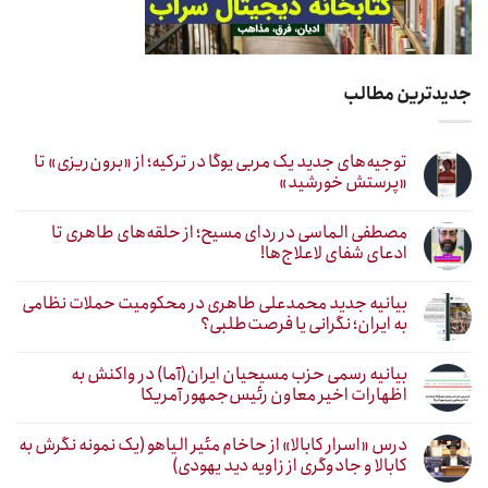
جدیدترین مطالب
توجیه‌های جدید یک مربی یوگا در ترکیه؛ از «برون‌ریزی» تا
«پرستش خورشید»
مصطفی الماسی در ردای مسیح؛ از حلقه‌های طاهری تا
ادعای شفای لاعلاج‌ها!
بیانیه جدید محمدعلی طاهری در محکومیت حملات نظامی
به ایران؛ نگرانی یا فرصت‌طلبی؟
بیانیه رسمی حزب مسیحیان ایران(آما) در واکنش به
اظهارات اخیر معاون رئیس‌جمهور آمریکا
درس «اسرار کابالا» از حاخام مئیر الیاهو (یک نمونه نگرش به
کابالا و جادوگری از زاویه دید یهودی)