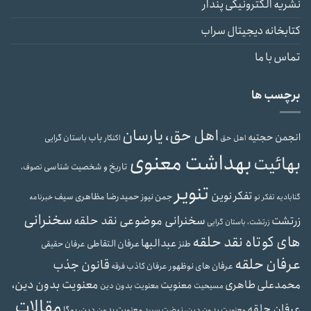
نشریه الکترونیکی پندار
کتابخانه دیجیتال سراب
تماس با ما
برچسب ها
اهل حق، یارسان
انجمن حجتیه
باب
باستان گرایی
اهل حق
اکنکار
بهداشت معنوی
بهائیت
تاریخ و شخصیت شناسی
تصوف،
تنویر
تفکر نوین
حمیدرضا مظاهری سیف
جمن نیوز
گنابادیه
تفکر نو
خبرنامه
سخنرانی
سخنرانی موضوعی نقد حلقه
زرتشت
زرتشت، باستان گرایی
های کوتاه نقد حلقه
عبدالبها
عرفان التقاطی
طنز
عرفان حقیقی
عرفان حلقه
قانون جذب
عرفان های نوظهور
عرفان کاذب
فرقه
معنویت بدون دین،
محمدعلی طاهری
معنویت
مسیحیت
معنویت بدون دین
مقالات
عرفان حلقه
معنویت بدون دین، یوگا
معنویت بدون دین، نهضت سپید