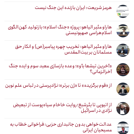
هرمز شریعت: ایران بازنده این جنگ نیست
هاراو مئیر الیاهو: پروژه «جنگ اسلام»؛ بازتولید کهن‌الگوی
اسلام‌هراسی صهیونیستی
هاراو مئیر الیاهو: تخریب چهره پیامبر(ص) و انکار حق
مسلمانان بر بیت‌المقدس
«آخرین تیشعا بآو»؛ وعده بازسازی معبد سوم و ایده جنگ
آخرالزمانی؟
از «قوم برگزیده» تا «ژن برتر»؛ نژادپرستی در لباس علم نوین
از اتیوپی تا بئرشبع؛ روایت خاخام سیاه‌پوست از تبعیض
نژادی در اسرائیل
عدالت‌خواهی بدون جانبداری حزبی: فراخوانی خطاب به
مسیحیان ایرانی