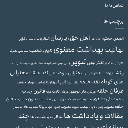
تماس با ما
برچسب ها
اهل حق، یارسان
انجمن حجتیه
باب
باستان گرایی
اهل حق
اکنکار
بهداشت معنوی
بهائیت
تاریخ و شخصیت شناسی
تصوف،
تنویر
تفکر نوین
حمیدرضا مظاهری سیف
جمن نیوز
گنابادیه
تفکر نو
خبرنامه
سخنرانی
سخنرانی موضوعی نقد حلقه
زرتشت
زرتشت، باستان گرایی
های کوتاه نقد حلقه
عبدالبها
عرفان التقاطی
طنز
عرفان حقیقی
عرفان حلقه
قانون جذب
عرفان های نوظهور
عرفان کاذب
فرقه
محمدعلی طاهری
معنویت بدون دین، عرفان
معنویت
معنویت بدون دین
حلقه
معنویت بدون دین، یوگا
معنویت بدون دین، نهضت سپید
معنویت های نوظهور
مقالات و یادداشت ها
چند
مناظرات و نشست ها
رسانه ای
یهودیت