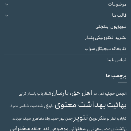
موضوعات
قالب ها
تلویزیون اینترنتی
نشریه الکترونیکی پندار
کتابخانه دیجیتال سراب
تماس با ما
برچسب ها
اهل حق، یارسان
انجمن حجتیه
باب
باستان گرایی
اهل حق
اکنکار
بهداشت معنوی
بهائیت
تاریخ و شخصیت شناسی
تصوف،
تنویر
تفکر نوین
حمیدرضا مظاهری سیف
جمن نیوز
گنابادیه
تفکر نو
خبرنامه
سخنرانی
سخنرانی موضوعی نقد حلقه
زرتشت
زرتشت، باستان گرایی