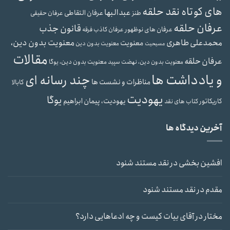
های کوتاه نقد حلقه
عبدالبها
عرفان التقاطی
طنز
عرفان حقیقی
عرفان حلقه
قانون جذب
عرفان های نوظهور
عرفان کاذب
فرقه
محمدعلی طاهری
معنویت بدون دین،
معنویت
معنویت بدون دین
مسیحیت
مقالات
عرفان حلقه
معنویت بدون دین، یوگا
معنویت بدون دین، نهضت سپید
و یادداشت ها
چند رسانه ای
مناظرات و نشست ها
کابالا
یهودیت
یوگا
یهودیت، پیمان ابراهیم
کاریکاتور
کتاب های نقد
آخرین دیدگاه ها
افشین بخشی
در
نقد مستند شنود
مقدم
در
نقد مستند شنود
مختار
در
آقای بیات کیست و چه ادعاهایی دارد؟