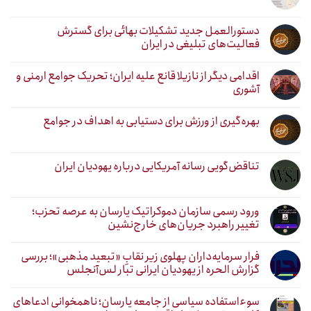
دستورالعمل جدید تشکیلات بهائی برای گسترش
فعالیت‌های تبلیغی در ایران
اقدامی دیگر از نازیلا قانع علیه ایران؛ تحریک جوامع ارمنی و
آشوری
بهره‌گیری از ورزش برای دستیابی به اهداف در جوامع
تناقض‌گویی رسانه آمریکایی درباره یهودیان ایران
ورود رسمی سازمان دموکراتیک یارسان به عرصه تحزب؛
تغییر راهبرد جریان‌های خارج‌نشین
فرار سرمایه‌داران پهلوی زیر نقابِ «تبعید مذهبی»؛ بررسی
گزارش الحره از یهودیان ایرانی تبار لس‌آنجلس
سوءاستفاده سیاسی از جامعه یارسان؛ ناهمخوانی ادعاهای