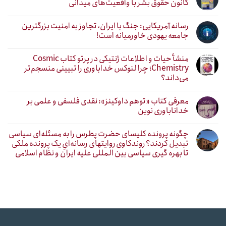
کانون حقوق بشر با واقعیت‌های میدانی
رسانه آمریکایی: جنگ با ایران، تجاوز به امنیت بزرگترین
جامعه یهودی خاورمیانه است!
منشأ حیات و اطلاعات ژنتیکی در پرتو کتاب Cosmic
Chemistry؛ چرا لنوکس خداباوری را تبیینی منسجم‌تر
می‌داند؟
معرفی کتاب «توهم داوکینز»: نقدی فلسفی و علمی بر
خداناباوری نوین
چگونه پرونده کلیسای حضرت پطرس را به مسئله‌ای سیاسی
تبدیل کردند؟ روندکاوی روایتهای رسانه‌ایِ یک پرونده ملکی
تا بهره گیری سیاسی بین المللی علیه ایران و نظام اسلامی