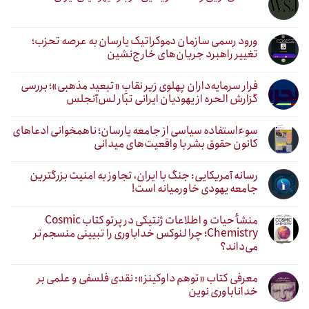
ورود رسمی سازمان دموکراتیک یارسان به عرصه تحزب؛
تغییر راهبرد جریان‌های خارج‌نشین
فرار سرمایه‌داران پهلوی زیر نقابِ «تبعید مذهبی»؛ بررسی
گزارش الحره از یهودیان ایرانی تبار لس‌آنجلس
سوءاستفاده سیاسی از جامعه یارسان؛ ناهمخوانی ادعاهای
کانون حقوق بشر با واقعیت‌های میدانی
رسانه آمریکایی: جنگ با ایران، تجاوز به امنیت بزرگترین
جامعه یهودی خاورمیانه است!
منشأ حیات و اطلاعات ژنتیکی در پرتو کتاب Cosmic
Chemistry؛ چرا لنوکس خداباوری را تبیینی منسجم‌تر
می‌داند؟
معرفی کتاب «توهم داوکینز»: نقدی فلسفی و علمی بر
خداناباوری نوین