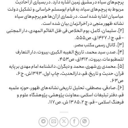
پرچم‌های سیاه در مشرق‌ زمین اشاره دارد. در بسیاری از احادیث
مربوط به پرچم‌های سیاه، به قیام ابومسلم خراسانی و تشکیل دولت
عباسیان اشاره شده است. در شماری از آن‌ها هم پرچم‌های سیاه
نشانه ظهور منجی در آخرالزمان بیان شده است.
[۲]. سلیمان، کامل، یوم الخلاص فی ظل القائم المهدی، دار المجتبى
– قم، چ ۱، ۱۴۲۷ ق، ص۵۵۵.
[۳]. کانال رسمی مکتب مصر.
[۴]. صدر، سید محمد، تاریخ الغیبه الکبری، بیروت، دار التعارف
للمطبوعات، بیروت، ۱۴۱۲ق، ص۴۵۳.
[۵]. محمدی ری‌شهری، محمد و دیگران، دانشنامه امام مهدی بر پایه
قرآن، حدیث و تاریخ، قم، دارالحدیث، چاپ اول، ۱۳۹۳ش، ج۶،
ص۶۳.
[۶]. صادقى، مصطفى، تحلیل تاریخى نشانه‏‌هاى ظهور، حوزه علمیه
قم، دفتر تبلیغات اسلامى، معاونت پژوهشى، پژوهشگاه علوم و
فرهنگ اسلامى – قم، چ ۲، ۱۳۸۵ ش، ص۱۱۷.