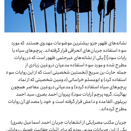
نشانه‌های ظهور جزو بیشترین موضوعات مهدوی هستند که مورد
سوء استفاده جریان‌های انحرافی قرار گرفته‌اند. پرچم‌های سیاه یا
رایات سود[۱] یکی از نشانه‌های غیرحتمی ظهور است که در روایات
مطرح شده و مورد سوء استفاده مدعیان دروغین زیادی از
جمله حارث بن سریج (نخستین شخصیتی است که از این روایات سوء
استفاده کرد) و ابومسلم خراسانی (دومین شخصیتی که از نماد
پرچم‌های سیاه استفاده کرده) و مدعیانی دروغین معاصر همچون
بهائیت، گروه پرچم (رایات سود)؛ پیروان احمد بصری، سید احمد
بریلوی، القاعده و داعش قرار گرفته است و خود را مصداق آن روایات
مطرح کرده‌اند
.
جریان مکتب مصر(یکی از انشعابات جریان احمد اسماعیل بصری)
یکی از این جریانات مدعی بوده که برای اثبات حقانیت خویش، روایاتی