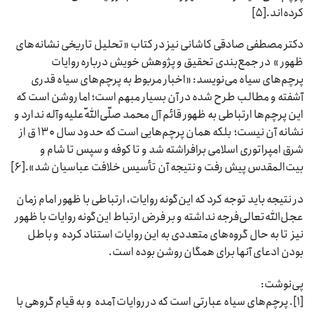
کرده‌اند.[۵]
دکتر مصطفی صادقی کاشانی نیز در کتاب «تحلیل تاریخی نشانه‌های
ظهور » در جمع‌بندی تحقیق و پژوهش خویش درباره روایات
پرچم‌های سیاه می‌نویسد: «اخبار مربوط به پرچم‏‌هاى سیاه قدرى
آشفته و مطالب طرح شده در آن بسیار مبهم است؛ اما روشن است که
این پرچم‌‏ها ارتباطى به ظهور قائم آل محمد صلّى‌اللّه‌علیه‌وآله ندارد و
نشانه آن نیست؛ بلکه همان پرچم‏‌هایى است که حدود سال ۱۳۰ ق از
شرق امپراتورى اسلامى برافراشته شد و تا کوفه و سپس تا شام و
بیت‌المقدس پیش رفت و نتیجه آن تأسیس خلافت عباسیان شد».[۶]
در نتیجه باید توجه کرد که این‌گونه روایات، ارتباطی با ظهور امام زمان
عجل‌الله‌تعالی‌فرجه نداشته و بر فرض ارتباط این‌گونه روایات با ظهور
نیز تا به حال گروه‌های متعددی به این روایات استناد کرده‌ و باطل
بودن ادعای آنها برای همگان روشن بوده است.
پی‌نوشت:
[۱]. پرچم‌های سیاه عبارتی است که در روایات آمده و به قیام گروهی با