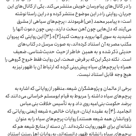
را در کانال‌های پیام‌رسان خویش منتشر می‌کند. یکی از کانال‌های این
جریان، روایتی را در این موضوع منتشر کرده و در این راستا نوشته‌
است: « پیامبر محمد (ص) فرمودند : پرچم‌های سیاهی از مشرق
می‌آیند که دل‌هایی چون آهن سخت دارند ، پس چون دعوت آنها را
شنیدید به سوی آنها بروید و بیعت کنید[۲]».[۳] این روایتی که پیروان
مکتب مصر به آن استناد کرده‌اند، به صورت مرسل در کتاب‌های
حدیثی ذکر شده و به همین خاطر از حیث حدیث‌شناسی، ضعیف
است. نکته دیگر این‌که بر فرض صحت، این روایت فقط خروج گروهی را
همراه با پرچم‌های سیاه پیش‌بینی کرده که ارتباط آن با ظهور نیز به
هیچ وجه قابل استناد نیست.
برخی از عالمان و پژوهشگران شیعه، منظور از روایاتی که اشاره به
پرچم‌های سیاه داشته را مربوط به قیام ابومسلم خراسانی می‌دانند که
برضد حکومت بنی‌امیه روی داد و به تأسیس خلافت بنی‌عباس
انجامید.[۴] به‌ عقیده اینان، «روایات خالص» شیعه (یعنی روایاتی که
راویانشان همه شیعه هستند) روایات پرچم‌های سیاه را به عنوان
نشانه‌ای برای ظهور روایت نکرده‌اند. آن دسته از منابع شیعه هم که
پرچم‌های سیاه را نشانه ظهور دانسته‌اند، به روایات اهل‌سنت استناد