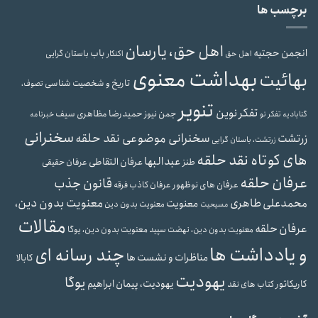
برچسب ها
اهل حق، یارسان
انجمن حجتیه
باب
باستان گرایی
اهل حق
اکنکار
بهداشت معنوی
بهائیت
تاریخ و شخصیت شناسی
تصوف،
تنویر
تفکر نوین
حمیدرضا مظاهری سیف
جمن نیوز
گنابادیه
تفکر نو
خبرنامه
سخنرانی
سخنرانی موضوعی نقد حلقه
زرتشت
زرتشت، باستان گرایی
های کوتاه نقد حلقه
عبدالبها
عرفان التقاطی
طنز
عرفان حقیقی
عرفان حلقه
قانون جذب
عرفان های نوظهور
عرفان کاذب
فرقه
محمدعلی طاهری
معنویت بدون دین،
معنویت
معنویت بدون دین
مسیحیت
مقالات
عرفان حلقه
معنویت بدون دین، یوگا
معنویت بدون دین، نهضت سپید
و یادداشت ها
چند رسانه ای
مناظرات و نشست ها
کابالا
یهودیت
یوگا
یهودیت، پیمان ابراهیم
کاریکاتور
کتاب های نقد