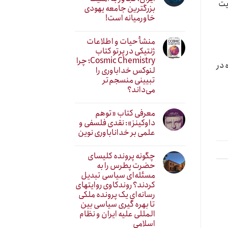
یت
بزرگترین جامعه یهودی
خاورمیانه است!
منشأ حیات و اطلاعات
ژنتیکی در پرتو کتاب
Cosmic Chemistry؛ چرا
 در
لنوکس خداباوری را
تبیینی منسجم‌تر
می‌داند؟
معرفی کتاب «توهم
داوکینز»: نقدی فلسفی و
علمی بر خداناباوری نوین
چگونه پرونده کلیسای
حضرت پطرس را به
مسئله‌ای سیاسی تبدیل
کردند؟ روندکاوی روایتهای
رسانه‌ایِ یک پرونده ملکی
تا بهره گیری سیاسی بین
المللی علیه ایران و نظام
اسلامی