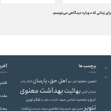
رای زمانی که دوباره دیدگاهی می‌نویسم.
برچسب ها
آخری
اهل حق، یارسان
انجمن حجتیه
باب
اهل حق
اکنکار
افشی
بهداشت معنوی
بهائیت
باستان گرایی
مقدم
تفکر نوین
تاریخ و شخصیت شناسی
تصوف، گنابادیه
تفکر نو
تنویر
زرتشت
مختار
حمیدرضا مظاهری سیف
جمن نیوز
خبرنامه