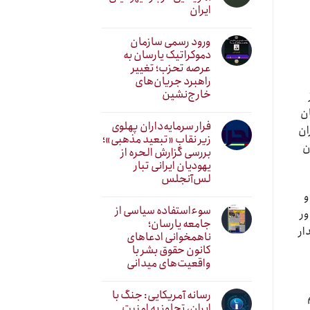
ایران
ورود رسمی سازمان
دموکراتیک یارسان به
عرصه تحزب؛ تغییر
راهبرد جریان‌های
خارج‌نشین
ان
فرار سرمایه‌داران پهلوی
ان
زیر نقابِ «تبعید مذهبی»؛
ن
بررسی گزارش الحره از
یهودیان ایرانی تبار
لس‌آنجلس
و
سوءاستفاده سیاسی از
ور
جامعه یارسان؛
ار
ناهمخوانی ادعاهای
کانون حقوق بشر با
واقعیت‌های میدانی
رسانه آمریکایی: جنگ با
ایران، تجاوز به امنیت