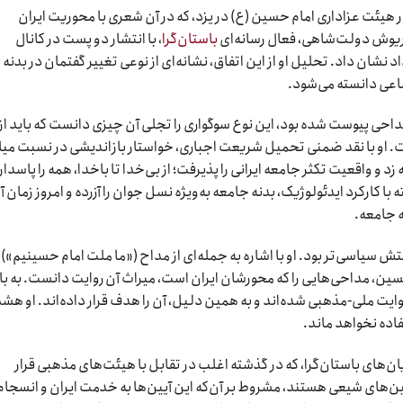
هیئت عزاداری امام حسین (ع) در یزد، که در آن شعری با محوریت ایران
داریوش دولت‌شاهی، فعال رسانه‌ای
باستان‌گرا
، با انتشار دو پست در کانال
نشان داد. تحلیل او از این اتفاق، نشانه‌ای از نوعی تغییر گفتمان در بدنه
اعی دانسته می‌شود.
حی پیوست شده بود، این نوع سوگواری را تجلی آن چیزی دانست که باید از
اشت. او با نقد ضمنی تحمیل شریعت اجباری، خواستار بازاندیشی در نسبت می
و واقعیت تکثر جامعه ایرانی را پذیرفت؛ از بی‌خدا تا با‌خدا، همه را پاسدار
ا کارکرد ایدئولوژیک، بدنه جامعه به‌ویژه نسل جوان را آزرده و امروز زمان آ
ه جامعه.
یاسی‌تر بود. او با اشاره به جمله‌ای از مداح («ما ملت امام حسینیم») 
سین، مداحی‌هایی را که محورشان ایران است، میراث آن روایت دانست. به با
وایت ملی-مذهبی شده‌اند و به همین دلیل، آن را هدف قرار داده‌اند. او هشد
تفاده نخواهد ماند.
های باستان‌گرا، که در گذشته اغلب در تقابل با هیئت‌های مذهبی قرار
یین‌های شیعی هستند، مشروط بر آن‌که این آیین‌ها به خدمت ایران و انسجام