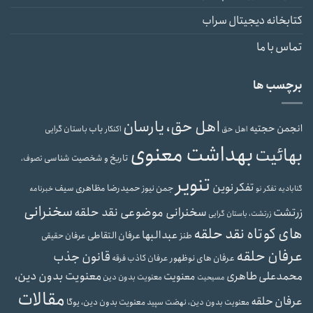
کتابخانه دیجیتال سراب
تماس با ما
برچسب ها
اهل حق، یارسان
انجمن حجتیه
باب
باستان گرایی
اهل حق
اکنکار
بهداشت معنوی
بهائیت
تاریخ و شخصیت شناسی
تصوف،
تنویر
تفکر نوین
حمیدرضا مظاهری سیف
جمن نیوز
گنابادیه
تفکر نو
خبرنامه
سخنرانی
سخنرانی موضوعی نقد حلقه
زرتشت
زرتشت، باستان گرایی
های کوتاه نقد حلقه
عبدالبها
عرفان التقاطی
طنز
عرفان حقیقی
عرفان حلقه
قانون جذب
عرفان های نوظهور
عرفان کاذب
فرقه
محمدعلی طاهری
معنویت بدون دین،
معنویت
معنویت بدون دین
مسیحیت
مقالات
عرفان حلقه
معنویت بدون دین، یوگا
معنویت بدون دین، نهضت سپید