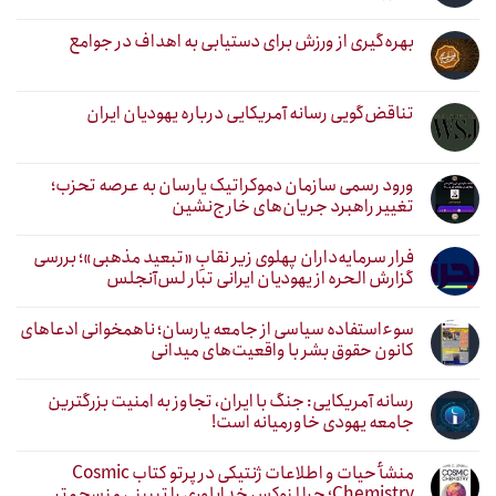
بهره‌گیری از ورزش برای دستیابی به اهداف در جوامع
تناقض‌گویی رسانه آمریکایی درباره یهودیان ایران
ورود رسمی سازمان دموکراتیک یارسان به عرصه تحزب؛
تغییر راهبرد جریان‌های خارج‌نشین
فرار سرمایه‌داران پهلوی زیر نقابِ «تبعید مذهبی»؛ بررسی
گزارش الحره از یهودیان ایرانی تبار لس‌آنجلس
سوءاستفاده سیاسی از جامعه یارسان؛ ناهمخوانی ادعاهای
کانون حقوق بشر با واقعیت‌های میدانی
رسانه آمریکایی: جنگ با ایران، تجاوز به امنیت بزرگترین
جامعه یهودی خاورمیانه است!
منشأ حیات و اطلاعات ژنتیکی در پرتو کتاب Cosmic
Chemistry؛ چرا لنوکس خداباوری را تبیینی منسجم‌تر