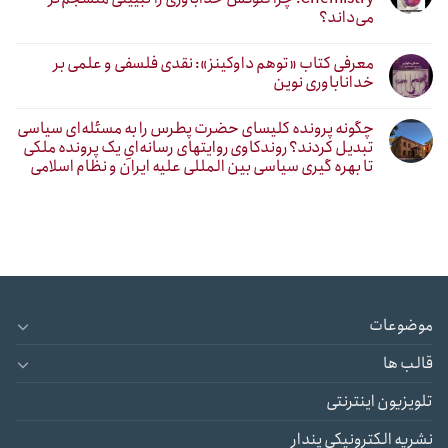
می‌داند؟
معرفی کتاب «توهم داوکینز»: نقدی فلسفی و علمی بر
خداناباوری نوین
چگونه پرونده کلیسای حضرت پطرس را به مسئله‌ای سیاسی
تبدیل کردند؟ روندکاوی روایتهای رسانه‌ایِ یک پرونده ملکی
تا بهره گیری سیاسی بین المللی علیه ایران و نظام اسلامی
موضوعات
قالب ها
تلویزیون اینترنتی
نشریه الکترونیکی پندار