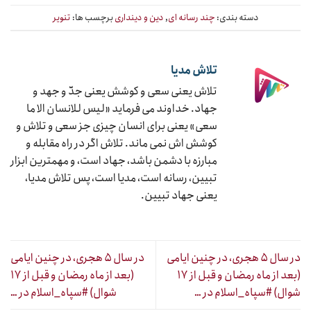
دسته بندی:
چند رسانه ای
,
دین و دینداری
برچسب ها:
تنویر
تلاش مدیا
تلاش یعنی سعی و کوشش یعنی جدّ و جهد و
جهاد. خداوند می فرماید «لیس للانسان الا ما
سعی» یعنی برای انسان چیزی جز سعی و تلاش و
کوشش اش نمی ماند. تلاش اگر در راه مقابله و
مبارزه با دشمن باشد، جهاد است، و مهمترین ابزار
تبیین، رسانه است، مدیا است، پس تلاش مدیا،
یعنی جهاد تبیین.
در سال ۵ هجری، در چنین ایامی
در سال ۵ هجری، در چنین ایامی
(بعد از ماه رمضان و قبل از ۱۷
(بعد از ماه رمضان و قبل از ۱۷
شوال) #سپاه_اسلام در …
شوال) #سپاه_اسلام در …