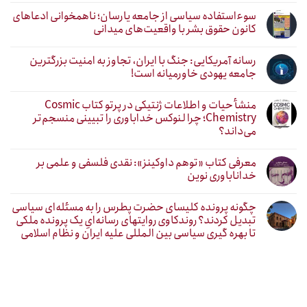
سوءاستفاده سیاسی از جامعه یارسان؛ ناهمخوانی ادعاهای
کانون حقوق بشر با واقعیت‌های میدانی
رسانه آمریکایی: جنگ با ایران، تجاوز به امنیت بزرگترین
جامعه یهودی خاورمیانه است!
منشأ حیات و اطلاعات ژنتیکی در پرتو کتاب Cosmic
Chemistry؛ چرا لنوکس خداباوری را تبیینی منسجم‌تر
می‌داند؟
معرفی کتاب «توهم داوکینز»: نقدی فلسفی و علمی بر
خداناباوری نوین
چگونه پرونده کلیسای حضرت پطرس را به مسئله‌ای سیاسی
تبدیل کردند؟ روندکاوی روایتهای رسانه‌ایِ یک پرونده ملکی
تا بهره گیری سیاسی بین المللی علیه ایران و نظام اسلامی