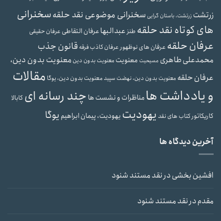
سخنرانی
سخنرانی موضوعی نقد حلقه
زرتشت
زرتشت، باستان گرایی
های کوتاه نقد حلقه
عبدالبها
عرفان التقاطی
طنز
عرفان حقیقی
عرفان حلقه
قانون جذب
عرفان های نوظهور
عرفان کاذب
فرقه
محمدعلی طاهری
معنویت بدون دین،
معنویت
معنویت بدون دین
مسیحیت
مقالات
عرفان حلقه
معنویت بدون دین، یوگا
معنویت بدون دین، نهضت سپید
و یادداشت ها
چند رسانه ای
مناظرات و نشست ها
کابالا
یهودیت
یوگا
یهودیت، پیمان ابراهیم
کاریکاتور
کتاب های نقد
آخرین دیدگاه ها
افشین بخشی
در
نقد مستند شنود
مقدم
در
نقد مستند شنود