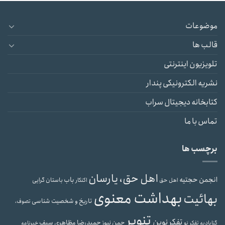
موضوعات
قالب ها
تلویزیون اینترنتی
نشریه الکترونیکی پندار
کتابخانه دیجیتال سراب
تماس با ما
برچسب ها
اهل حق، یارسان
انجمن حجتیه
باب
باستان گرایی
اهل حق
اکنکار
بهداشت معنوی
بهائیت
تاریخ و شخصیت شناسی
تصوف،
تنویر
تفکر نوین
حمیدرضا مظاهری سیف
جمن نیوز
گنابادیه
تفکر نو
خبرنامه