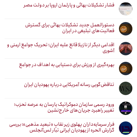
فشار تشکیلات بهائی و پارلمان اروپا بر دولت مصر
دستورالعمل جدید تشکیلات بهائی برای گسترش
فعالیت‌های تبلیغی در ایران
اقدامی دیگر از نازیلا قانع علیه ایران؛ تحریک جوامع ارمنی و
آشوری
بهره‌گیری از ورزش برای دستیابی به اهداف در جوامع
تناقض‌گویی رسانه آمریکایی درباره یهودیان ایران
ورود رسمی سازمان دموکراتیک یارسان به عرصه تحزب؛
تغییر راهبرد جریان‌های خارج‌نشین
فرار سرمایه‌داران پهلوی زیر نقابِ «تبعید مذهبی»؛ بررسی
گزارش الحره از یهودیان ایرانی تبار لس‌آنجلس