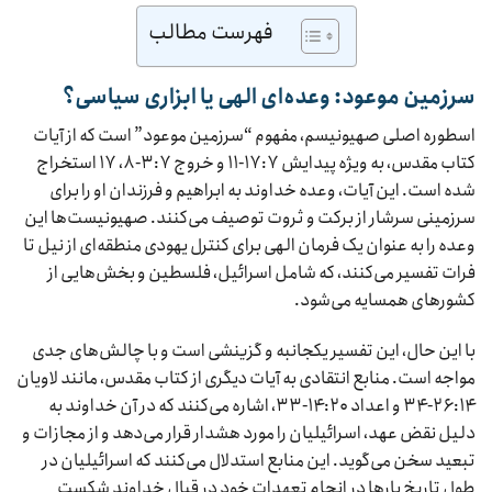
فهرست مطالب
سرزمین موعود: وعده‌ای الهی یا ابزاری سیاسی؟
اسطوره اصلی صهیونیسم، مفهوم “سرزمین موعود” است که از آیات
کتاب مقدس، به ویژه پیدایش ۱۷:۷-۱۱ و خروج ۳:۷-۸، ۱۷ استخراج
شده است. این آیات، وعده خداوند به ابراهیم و فرزندان او را برای
سرزمینی سرشار از برکت و ثروت توصیف می‌کنند. صهیونیست‌ها این
وعده را به عنوان یک فرمان الهی برای کنترل یهودی منطقه‌ای از نیل تا
فرات تفسیر می‌کنند، که شامل اسرائیل، فلسطین و بخش‌هایی از
کشورهای همسایه می‌شود.
با این حال، این تفسیر یکجانبه و گزینشی است و با چالش‌های جدی
مواجه است. منابع انتقادی به آیات دیگری از کتاب مقدس، مانند لاویان
۲۶:۱۴-۳۴ و اعداد ۱۴:۲۰-۳۳، اشاره می‌کنند که در آن خداوند به
دلیل نقض عهد، اسرائیلیان را مورد هشدار قرار می‌دهد و از مجازات و
تبعید سخن می‌گوید. این منابع استدلال می‌کنند که اسرائیلیان در
طول تاریخ بارها در انجام تعهدات خود در قبال خداوند شکست