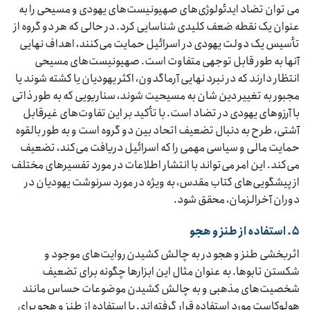
می توان تضاد ایدئولوژی‌های صهیونیست‌های یهودی و مسیحی را به
عنوان یک نقطه ضعف کلیدی شناسایی کرد. در حالی که هر دو گروه از
تأسیس یک دولت یهودی در اسرائیل حمایت می‌کنند، اهداف نهایی
آنها به طور قابل توجهی متفاوت است. صهیونیست‌های مسیحی
انتظار دارند که در نبرد نهایی آرماگدون، اکثر یهودیان یا کشته شوند یا
مجبور به تغییر دین شان به مسیحیت شوند، سناریویی که به طور ذاتی
با آرزوهای یهودی در تضاد است. با تأکید بر این تفاوت‌های غیرقابل
آشتی، طرح به دنبال تضعیف اتحاد بین دو گروه است و به طور بالقوه
حمایت مالی و سیاسی مهمی را که اسرائیل دریافت می‌کند، تضعیف
می‌کند. این امر می‌تواند با انتشار اطلاعات در مورد تفسیرهای مختلف
از پیشگویی‌های کتاب مقدس، به ویژه در مورد سرنوشت یهودیان در
دوران آخرالزمان، محقق شود.
۵. استفاده از طنز و هجو
اثربخشی طنز و هجو در به چالش کشیدن روایت‌های موجود و
شکستن تابوها. به عنوان مثال این ابزارها چگونه برای تضعیف
شخصیت‌های مذهبی و به چالش کشیدن موضوعات حساس مانند
هولوکاست مورد استفاده قرار گرفته‌اند. با استفاده از طنز و هجو برای